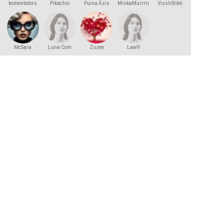
komentators
Pikachio
Purva Āzis
MinkaMurrrrr
VissIrSlikti
McSara
Luna Com
Zuzee
Law9
2000