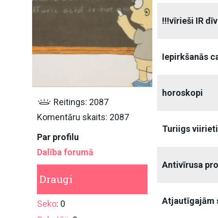
!!!vīrieši IR d
Iepirkšanās c
horoskopi
Reitings: 2087
Komentāru skaits: 2087
Turiigs viiriet
Par profilu
Dalība forumā
Antivīrusa p
Draugi
Atjautīgajām
Seko
: 0