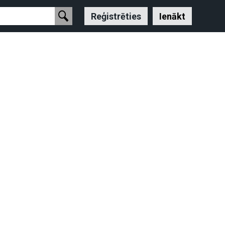
Reģistrēties
Ienākt