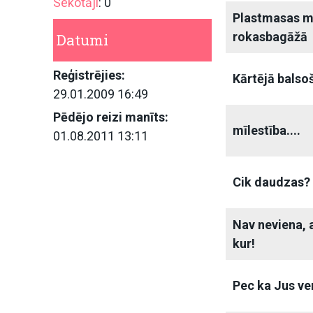
Sekotāji
: 0
Plastmasas ma
rokasbagāžā
Datumi
Reģistrējies:
Kārtējā balso
29.01.2009 16:49
Pēdējo reizi manīts:
mīlestība....
01.08.2011 13:11
Cik daudzas?
Nav neviena, 
kur!
Pec ka Jus ve