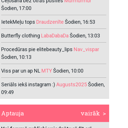
Ceļošana bez otrās pusītes
Murmurmur
Šodien, 17:00
IetekMeļu tops
Draudzenīte
Šodien, 16:53
Butterfly clothing
LabaDabaDa
Šodien, 13:03
Procedūras pie elitebeauty_lips
Nav_vispar
Šodien, 10:13
Viss par un ap NL
MTY
Šodien, 10:00
Seriāls iekš instagram :)
Augusts2025
Šodien,
09:49
Aptauja
vairāk >