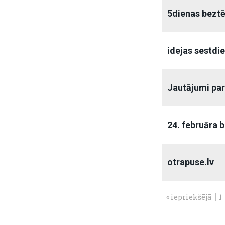
5dienas bezt
idejas sestdie
Jautājumi par
24. februāra
otrapuse.lv
|
« iepriekšējā
1