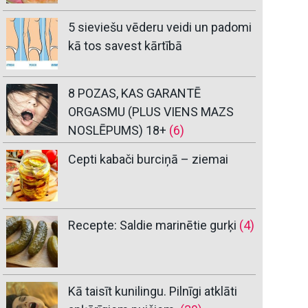
5 sieviešu vēderu veidi un padomi
kā tos savest kārtībā
8 POZAS, KAS GARANTĒ
ORGASMU (PLUS VIENS MAZS
NOSLĒPUMS) 18+
(6)
Cepti kabači burciņā – ziemai
Recepte: Saldie marinētie gurķi
(4)
Kā taisīt kunilingu. Pilnīgi atklāti