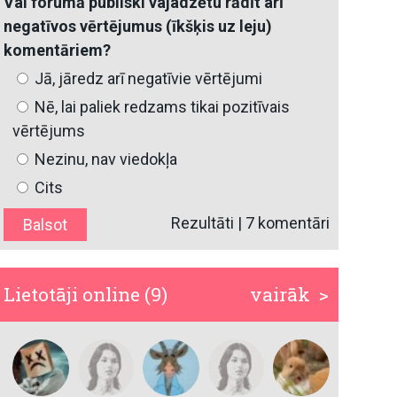
Vai forumā publiski vajadzētu rādīt arī
negatīvos vērtējumus (īkšķis uz leju)
komentāriem?
Jā, jāredz arī negatīvie vērtējumi
Nē, lai paliek redzams tikai pozitīvais
vērtējums
Nezinu, nav viedokļa
Cits
Rezultāti
|
7 komentāri
Lietotāji online (9)
vairāk >