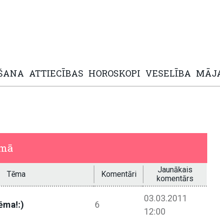
ŠANA
ATTIECĪBAS
HOROSKOPI
VESELĪBA
MĀJ
umā
Jaunākais
Tēma
Komentāri
komentārs
03.03.2011
ēma!:)
6
12:00