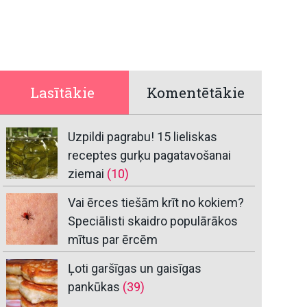
Lasītākie
Komentētākie
Uzpildi pagrabu! 15 lieliskas
receptes gurķu pagatavošanai
ziemai
(10)
Vai ērces tiešām krīt no kokiem?
Speciālisti skaidro populārākos
mītus par ērcēm
Ļoti garšīgas un gaisīgas
pankūkas
(39)