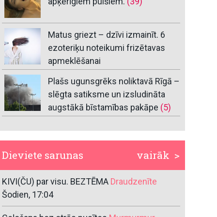
apķērīgiem puišiem.
(39)
Matus griezt – dzīvi izmainīt. 6
ezoteriķu noteikumi frizētavas
apmeklēšanai
Plašs ugunsgrēks noliktavā Rīgā –
slēgta satiksme un izsludināta
augstākā bīstamības pakāpe
(5)
Dieviete sarunas
vairāk >
KIVI(ČU) par visu. BEZTĒMA
Draudzenīte
Šodien, 17:04