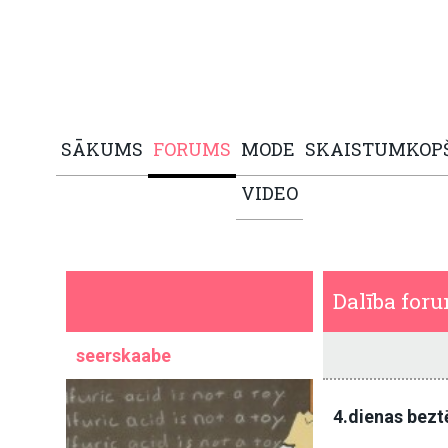
SĀKUMS
FORUMS
MODE
SKAISTUMKOP
VIDEO
Dalība for
seerskaabe
4.dienas bezt