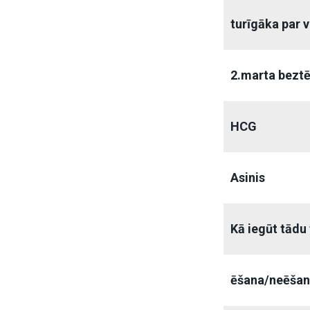
turīgāka par 
2.marta bezt
HCG
Asinis
Kā iegūt tādu 
ēšana/neēša