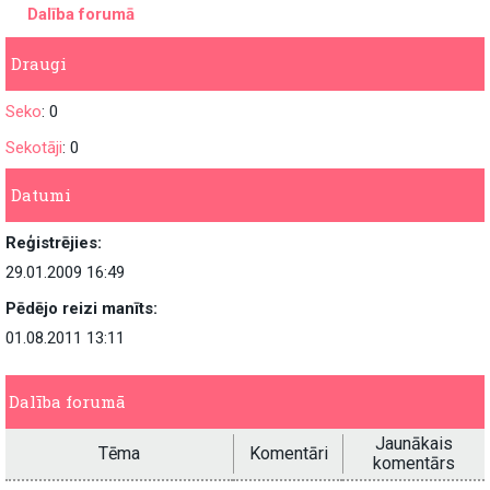
Dalība forumā
Draugi
Seko
: 0
Sekotāji
: 0
Datumi
Reģistrējies:
29.01.2009 16:49
Pēdējo reizi manīts:
01.08.2011 13:11
Dalība forumā
Jaunākais
Tēma
Komentāri
komentārs