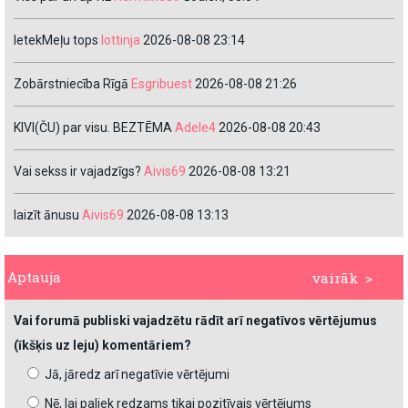
IetekMeļu tops
lottinja
2026-08-08 23:14
Zobārstniecība Rīgā
Esgribuest
2026-08-08 21:26
KIVI(ČU) par visu. BEZTĒMA
Adele4
2026-08-08 20:43
Vai sekss ir vajadzīgs?
Aivis69
2026-08-08 13:21
laizīt ānusu
Aivis69
2026-08-08 13:13
Aptauja
vairāk >
Vai forumā publiski vajadzētu rādīt arī negatīvos vērtējumus
(īkšķis uz leju) komentāriem?
Jā, jāredz arī negatīvie vērtējumi
Nē, lai paliek redzams tikai pozitīvais vērtējums