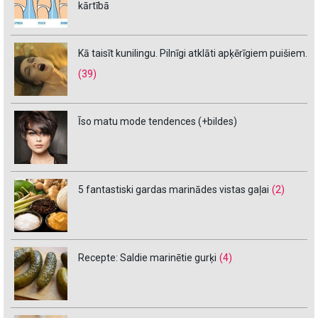
kārtībā
Kā taisīt kunilingu. Pilnīgi atklāti apķērīgiem puišiem.
(39)
Īso matu mode tendences (+bildes)
5 fantastiski gardas marinādes vistas gaļai
(2)
Recepte: Saldie marinētie gurķi
(4)