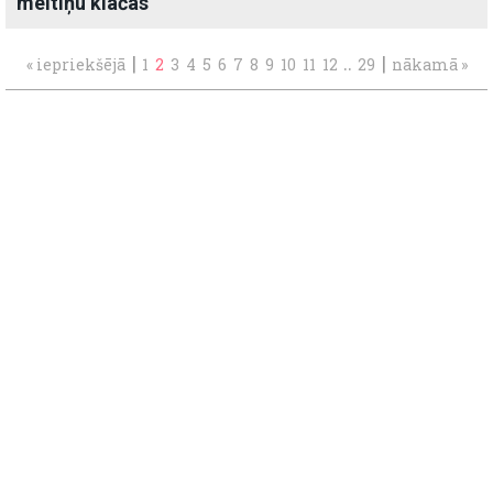
meitiņu klačas
|
..
|
« iepriekšējā
1
2
3
4
5
6
7
8
9
10
11
12
29
nākamā »