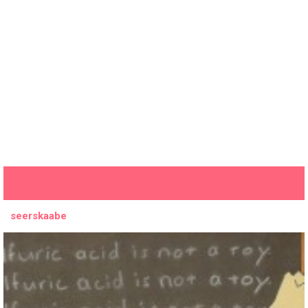
seerskaabe