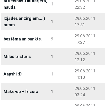
attiecības <=> karjera,
29.06.2011
1
nauda
22:32
Izjādes ar zirgiem...:)
29.06.2011
1
mmm
17:51
29.06.2011
beztēma un punkts.
9
17:27
29.06.2011
Milas tristuris
1
12:12
29.06.2011
Aapshi :D
1
11:10
29.06.2011
Make-up + frizūra
1
03:24
29.06.2011