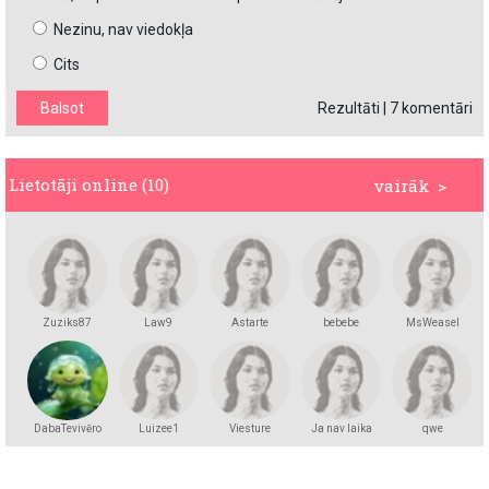
Nezinu, nav viedokļa
Cits
Rezultāti
|
7 komentāri
Lietotāji online (10)
vairāk >
Zuziks87
Law9
Astarte
bebebe
MsWeasel
DabaTevivēro
Luizee1
Viesture
Ja nav laika
qwe