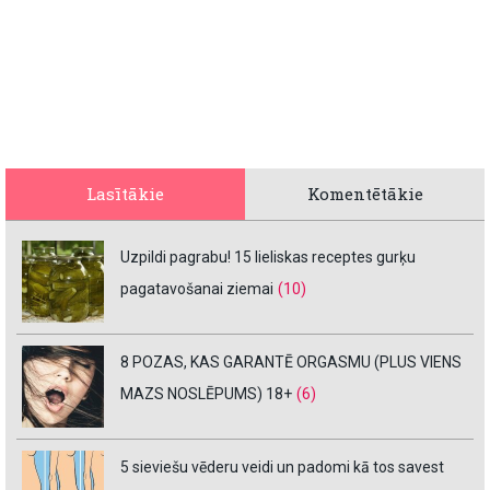
Lasītākie
Komentētākie
Uzpildi pagrabu! 15 lieliskas receptes gurķu
pagatavošanai ziemai
(10)
8 POZAS, KAS GARANTĒ ORGASMU (PLUS VIENS
MAZS NOSLĒPUMS) 18+
(6)
5 sieviešu vēderu veidi un padomi kā tos savest