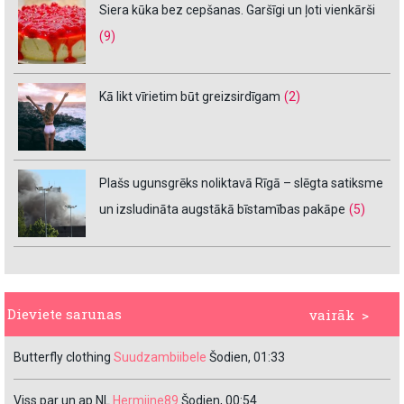
Siera kūka bez cepšanas. Garšīgi un ļoti vienkārši
(9)
Kā likt vīrietim būt greizsirdīgam
(2)
Plašs ugunsgrēks noliktavā Rīgā – slēgta satiksme
un izsludināta augstākā bīstamības pakāpe
(5)
Dieviete sarunas
vairāk >
Butterfly clothing
Suudzambiibele
Šodien, 01:33
Viss par un ap NL
Hermiine89
Šodien, 00:54