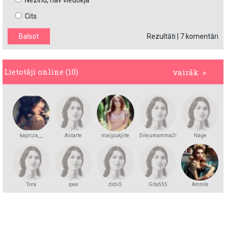
Nezinu, nav viedokļa
Cits
Rezultāti
|
7 komentāri
Lietotāji online (10)
vairāk >
kapriza__
Astarte
maijpukjiite
Dvīņumamma2025
Naģe
Tora
qwe
didii5
Gita555
Amnile