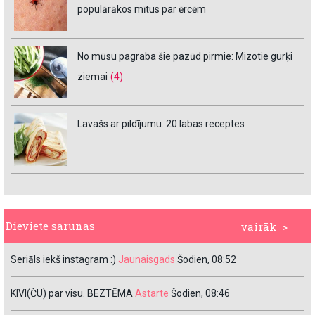
populārākos mītus par ērcēm
No mūsu pagraba šie pazūd pirmie: Mizotie gurķi
ziemai
(4)
Lavašs ar pildījumu. 20 labas receptes
Dieviete sarunas
vairāk >
Seriāls iekš instagram :)
Jaunaisgads
Šodien, 08:52
KIVI(ČU) par visu. BEZTĒMA
Astarte
Šodien, 08:46