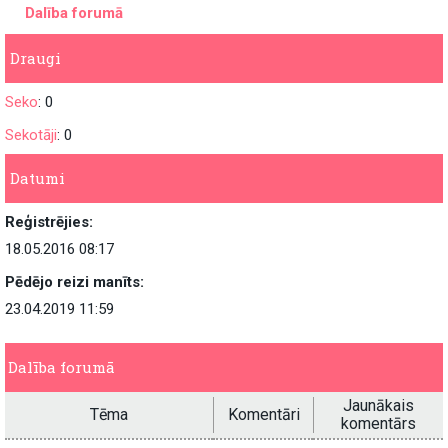
Dalība forumā
Draugi
Seko
: 0
Sekotāji
: 0
Datumi
Reģistrējies:
18.05.2016 08:17
Pēdējo reizi manīts:
23.04.2019 11:59
Dalība forumā
Jaunākais
Tēma
Komentāri
komentārs