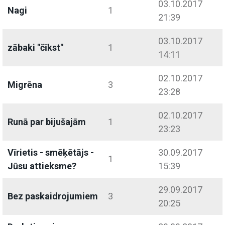
03.10.2017
Nagi
1
21:39
03.10.2017
zābaki "čīkst"
1
14:11
02.10.2017
Migrēna
3
23:28
02.10.2017
Runā par bijušajām
1
23:23
Vīrietis - smēķētājs -
30.09.2017
1
Jūsu attieksme?
15:39
29.09.2017
Bez paskaidrojumiem
3
20:25