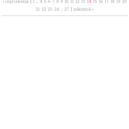
|
..
« iepriekšējā
1
4
5
6
7
8
9
10
11
12
13
14
15
16
17
18
19
20
..
|
21
22
23
24
27
nākamā »