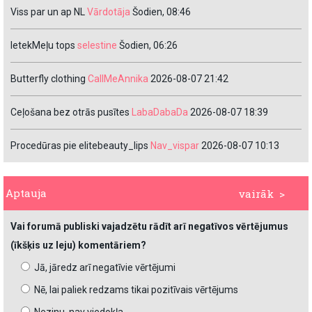
Viss par un ap NL
Vārdotāja
Šodien, 08:46
IetekMeļu tops
selestine
Šodien, 06:26
Butterfly clothing
CallMeAnnika
2026-08-07 21:42
Ceļošana bez otrās pusītes
LabaDabaDa
2026-08-07 18:39
Procedūras pie elitebeauty_lips
Nav_vispar
2026-08-07 10:13
Aptauja
vairāk >
Vai forumā publiski vajadzētu rādīt arī negatīvos vērtējumus
(īkšķis uz leju) komentāriem?
Jā, jāredz arī negatīvie vērtējumi
Nē, lai paliek redzams tikai pozitīvais vērtējums