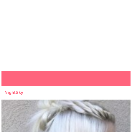
NightSky