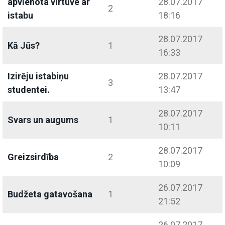
apvienota virtuve ar
28.07.2017
2
istabu
18:16
28.07.2017
Kā Jūs?
1
16:33
Izirēju istabiņu
28.07.2017
3
studentei.
13:47
28.07.2017
Svars un augums
1
10:11
28.07.2017
Greizsirdība
2
10:09
26.07.2017
Budžeta gatavošana
1
21:52
26.07.2017