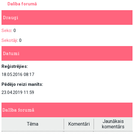
Dalība forumā
Draugi
Seko
: 0
Sekotāji
: 0
Datumi
Reģistrējies:
18.05.2016 08:17
Pēdējo reizi manīts:
23.04.2019 11:59
Dalība forumā
Jaunākais
Tēma
Komentāri
komentārs