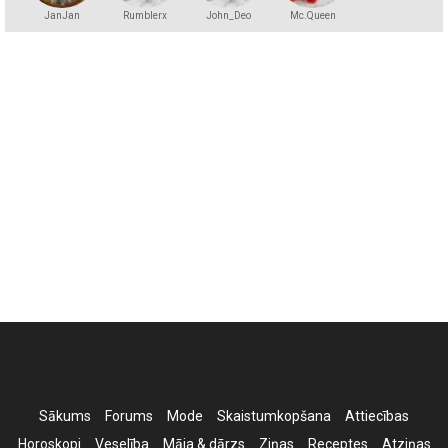
JanJan
Rumblerx
John_Deo
Mc.Queen
Sākums
Forums
Mode
Skaistumkopšana
Attiecības
Horoskopi
Veselība
Māja & dārzs
Ziņas
Receptes
Atziņas