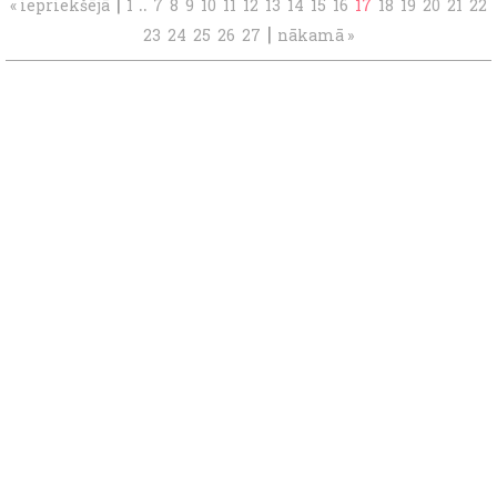
|
..
« iepriekšējā
1
7
8
9
10
11
12
13
14
15
16
17
18
19
20
21
22
|
23
24
25
26
27
nākamā »