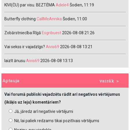
KIVI(ČU) par visu. BEZTĒMA
Adele4
Šodien, 11:19
Butterfly clothing
CallMeAnnika
Šodien, 11:00
Zobārstniecība Rīgā
Esgribuest
2026-08-08 21:26
Vai sekss ir vajadzīgs?
Aivis69
2026-08-08 13:21
laizīt ānusu
Aivis69
2026-08-08 13:13
Aptauja
vairāk >
Vai forumā publiski vajadzētu rādīt arī negatīvos vērtējumus
(īkšķis uz leju) komentāriem?
Jā, jāredz arī negatīvie vērtējumi
Nē, lai paliek redzams tikai pozitīvais vērtējums