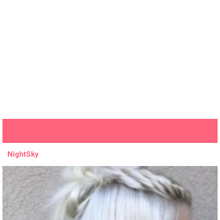
NightSky