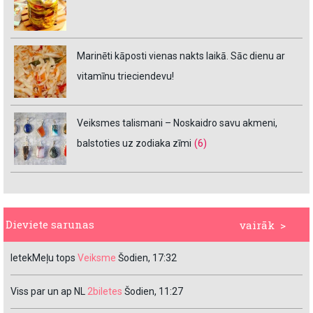
Marinēti kāposti vienas nakts laikā. Sāc dienu ar
vitamīnu trieciendevu!
Veiksmes talismani – Noskaidro savu akmeni,
balstoties uz zodiaka zīmi
(6)
Dieviete sarunas
vairāk >
IetekMeļu tops
Veiksme
Šodien, 17:32
Viss par un ap NL
2biletes
Šodien, 11:27