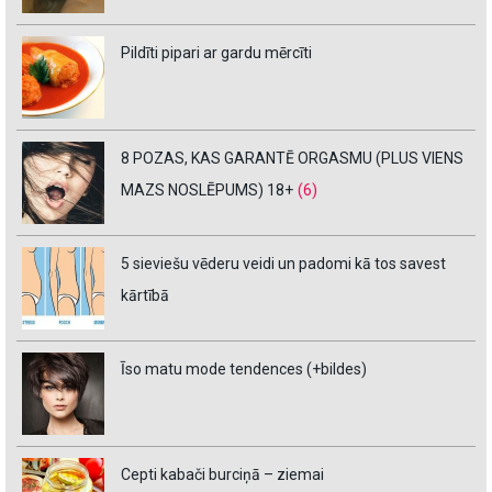
Pildīti pipari ar gardu mērcīti
8 POZAS, KAS GARANTĒ ORGASMU (PLUS VIENS
MAZS NOSLĒPUMS) 18+
(6)
5 sieviešu vēderu veidi un padomi kā tos savest
kārtībā
Īso matu mode tendences (+bildes)
Cepti kabači burciņā – ziemai