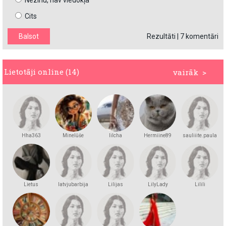
Nezinu, nav viedokļa
Cits
Rezultāti
|
7 komentāri
Lietotāji online (14)
vairāk >
Hha363
Minelūše
lilcha
Hermiine89
sauliiite.paula
Lietus
latvjubarbija
Lilijas
LilyLady
Lilili