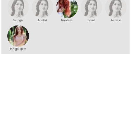
Sinilga
Adele4
truedeee
Neiil
Astarte
maijpukjiite