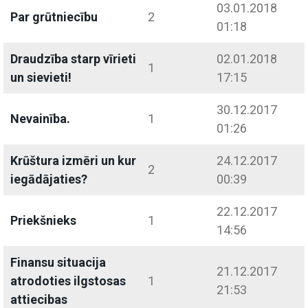
03.01.2018
Par grūtniecību
2
01:18
Draudzība starp vīrieti
02.01.2018
1
un sievieti!
17:15
30.12.2017
Nevainība.
1
01:26
Krūštura izmēri un kur
24.12.2017
2
iegādājaties?
00:39
22.12.2017
Priekšnieks
1
14:56
Finansu situacija
21.12.2017
atrodoties ilgstosas
1
21:53
attiecibas