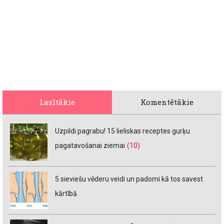
Lasītākie
Komentētākie
Uzpildi pagrabu! 15 lieliskas receptes gurķu
pagatavošanai ziemai
(10)
5 sieviešu vēderu veidi un padomi kā tos savest
kārtībā