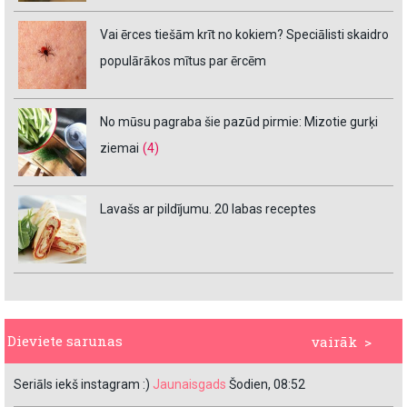
Vai ērces tiešām krīt no kokiem? Speciālisti skaidro
populārākos mītus par ērcēm
No mūsu pagraba šie pazūd pirmie: Mizotie gurķi
ziemai
(4)
Lavašs ar pildījumu. 20 labas receptes
Dieviete sarunas
vairāk >
Seriāls iekš instagram :)
Jaunaisgads
Šodien, 08:52