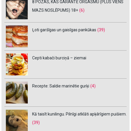
8 POZAS, KAS GARANTĒ ORGASMU (PLUS VIENS
MAZS NOSLĒPUMS) 18+
(6)
Ļoti garšīgas un gaisīgas pankūkas
(39)
Cepti kabači burciņā – ziemai
Recepte: Saldie marinētie gurķi
(4)
Kā taisīt kunilingu. Pilnīgi atklāti apķērīgiem puišiem.
(39)