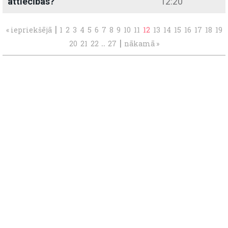
attiecības?
12:20
|
« iepriekšējā
1
2
3
4
5
6
7
8
9
10
11
12
13
14
15
16
17
18
19
..
|
20
21
22
27
nākamā »