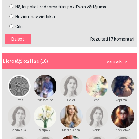
Nē, lai paliek redzams tikai pozitīvais vērtējums
Nezinu, nav viedokļa
Cits
Rezultāti
|
7 komentāri
Lietotāji online (16)
vairāk >
Tintes
Sviestaciba
Odidi
vital
kapriza__
amnēzija
Rēzija221
Marija Anna
Valdet
novērotāja