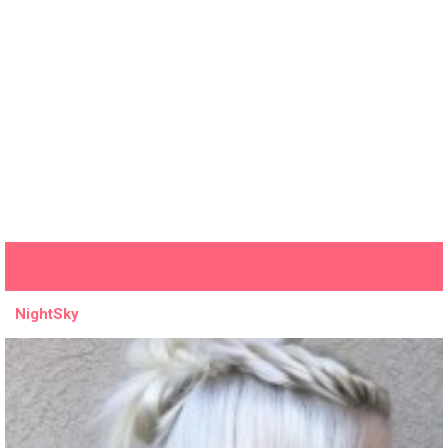
NightSky