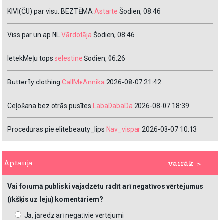
KIVI(ČU) par visu. BEZTĒMA
Astarte
Šodien, 08:46
Viss par un ap NL
Vārdotāja
Šodien, 08:46
IetekMeļu tops
selestine
Šodien, 06:26
Butterfly clothing
CallMeAnnika
2026-08-07 21:42
Ceļošana bez otrās pusītes
LabaDabaDa
2026-08-07 18:39
Procedūras pie elitebeauty_lips
Nav_vispar
2026-08-07 10:13
Aptauja
vairāk >
Vai forumā publiski vajadzētu rādīt arī negatīvos vērtējumus
(īkšķis uz leju) komentāriem?
Jā, jāredz arī negatīvie vērtējumi