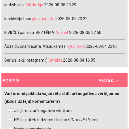
sudzibas.lv
Vārdotāja
2026-08-05 23:29
IetekMeļu tops
glorijastasta
2026-08-05 23:22
KIVI(ČU) par visu. BEZTĒMA
Adele4
2026-08-05 22:50
Ādas dīvāna tīrīšana. Atsauksmes!
Lyubimka
2026-08-04 22:01
Seriāls iekš instagram :)
Smaids
2026-08-04 16:05
Aptauja
vairāk >
Vai forumā publiski vajadzētu rādīt arī negatīvos vērtējumus
(īkšķis uz leju) komentāriem?
Jā, jāredz arī negatīvie vērtējumi
Nē, lai paliek redzams tikai pozitīvais vērtējums