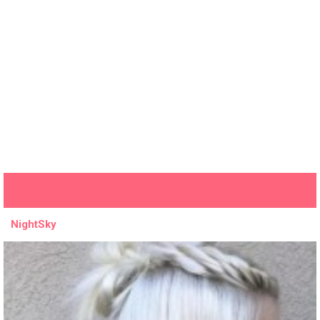
NightSky