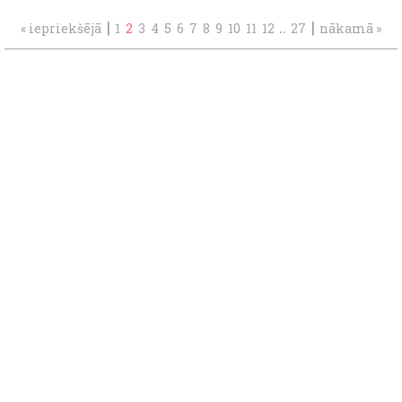
|
..
|
« iepriekšējā
1
2
3
4
5
6
7
8
9
10
11
12
27
nākamā »