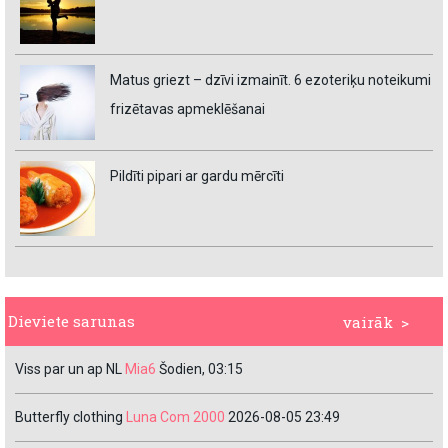
Matus griezt – dzīvi izmainīt. 6 ezoteriķu noteikumi
frizētavas apmeklēšanai
Pildīti pipari ar gardu mērcīti
Dieviete sarunas
vairāk >
Viss par un ap NL
Mia6
Šodien, 03:15
Butterfly clothing
Luna Com 2000
2026-08-05 23:49