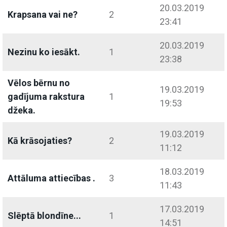
20.03.2019
Krapsana vai ne?
2
23:41
20.03.2019
Nezinu ko iesākt.
1
23:38
Vēlos bērnu no
19.03.2019
gadījuma rakstura
1
19:53
džeka.
19.03.2019
Kā krāsojaties?
2
11:12
18.03.2019
Attāluma attiecības .
3
11:43
17.03.2019
Slēptā blondīne...
1
14:51