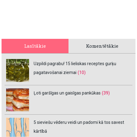
Lasītākie
Komentētākie
Uzpildi pagrabu! 15 lieliskas receptes gurķu
pagatavošanai ziemai
(10)
Ļoti garšīgas un gaisīgas pankūkas
(39)
5 sieviešu vēderu veidi un padomi kā tos savest
kārtībā