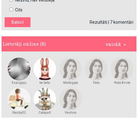
Nezinu, nav viedokļa
Cits
Rezultāti
|
7 komentāri
Lietotāji online (8)
vairāk >
Esaizgaju
be.beta
Maltā gaļa
Pata
Poda Birste
Nastja32
Catapult
Viesture