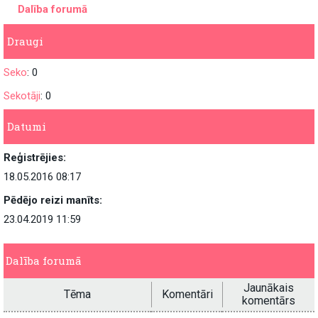
Dalība forumā
Draugi
Seko
: 0
Sekotāji
: 0
Datumi
Reģistrējies:
18.05.2016 08:17
Pēdējo reizi manīts:
23.04.2019 11:59
Dalība forumā
Jaunākais
Tēma
Komentāri
komentārs