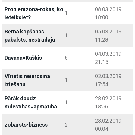
Problemzona-rokas, ko
08.03.2019
1
ieteiksiet?
18:00
Bērna kopšanas
05.03.2019
1
pabalsts, nestrādāju
11:28
04.03.2019
Dāvana=Kašķis
6
21:15
Vīrietis neierosina
03.03.2019
1
iziešanu
17:54
Pārāk daudz
28.02.2019
1
mīlestības=apmātība
18:56
28.02.2019
zobārsts-bizness
2
00:04