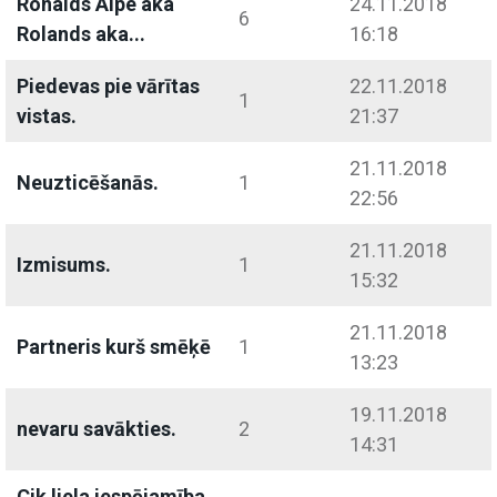
Ronalds Alpe aka
24.11.2018
6
Rolands aka...
16:18
Piedevas pie vārītas
22.11.2018
1
vistas.
21:37
21.11.2018
Neuzticēšanās.
1
22:56
21.11.2018
Izmisums.
1
15:32
21.11.2018
Partneris kurš smēķē
1
13:23
19.11.2018
nevaru savākties.
2
14:31
Cik liela iespējamība