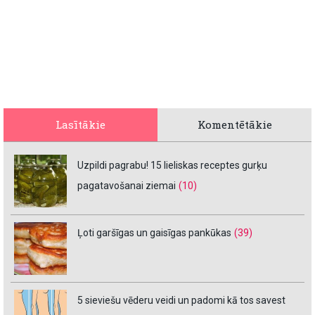
Lasītākie
Komentētākie
Uzpildi pagrabu! 15 lieliskas receptes gurķu
pagatavošanai ziemai
(10)
Ļoti garšīgas un gaisīgas pankūkas
(39)
5 sieviešu vēderu veidi un padomi kā tos savest