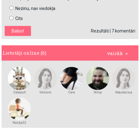
Nezinu, nav viedokļa
Cits
Rezultāti
|
7 komentāri
Lietotāji online (6)
vairāk >
Catapult
Viesture
Care
Ninja
Kaķukūciņa
Nastja32