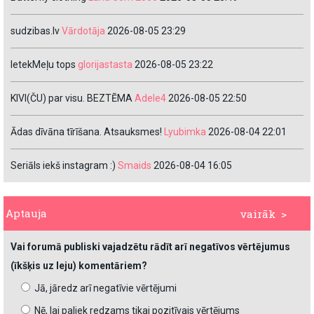
sudzibas.lv
Vārdotāja
2026-08-05 23:29
IetekMeļu tops
glorijastasta
2026-08-05 23:22
KIVI(ČU) par visu. BEZTĒMA
Adele4
2026-08-05 22:50
Ādas dīvāna tīrīšana. Atsauksmes!
Lyubimka
2026-08-04 22:01
Seriāls iekš instagram :)
Smaids
2026-08-04 16:05
Aptauja
vairāk >
Vai forumā publiski vajadzētu rādīt arī negatīvos vērtējumus
(īkšķis uz leju) komentāriem?
Jā, jāredz arī negatīvie vērtējumi
Nē, lai paliek redzams tikai pozitīvais vērtējums