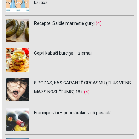
kārtībā
Recepte: Saldie marinētie gurķi
(4)
Cepti kabači burciņā – ziemai
8 POZAS, KAS GARANTĒ ORGASMU (PLUS VIENS
MAZS NOSLĒPUMS) 18+
(4)
Francijas vīni – populārākie visā pasaulē