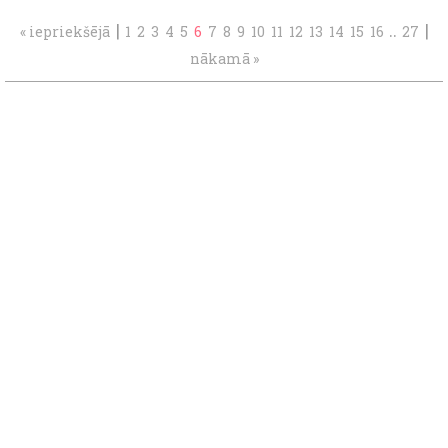
|
..
|
« iepriekšējā
1
2
3
4
5
6
7
8
9
10
11
12
13
14
15
16
27
nākamā »