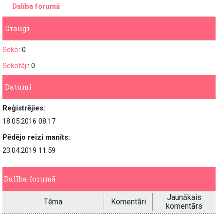
Dalība forumā
Draugi
Seko
: 0
Sekotāji
: 0
Datumi
Reģistrējies:
18.05.2016 08:17
Pēdējo reizi manīts:
23.04.2019 11:59
Dalība forumā
Jaunākais
Tēma
Komentāri
komentārs