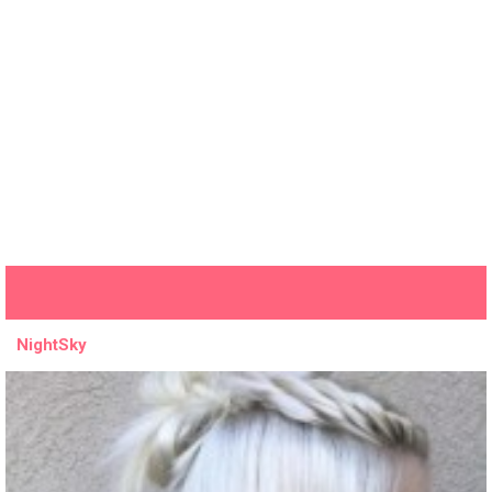
NightSky