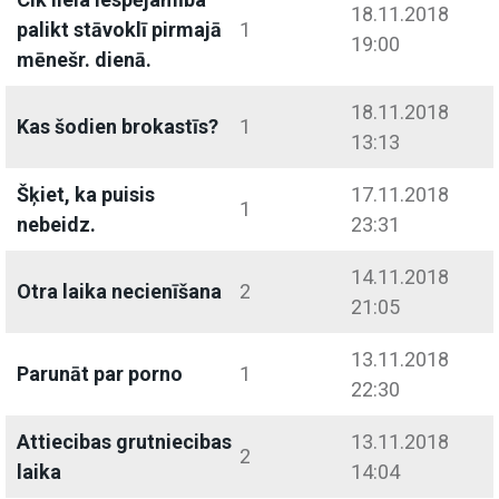
18.11.2018
palikt stāvoklī pirmajā
1
19:00
mēnešr. dienā.
18.11.2018
Kas šodien brokastīs?
1
13:13
Šķiet, ka puisis
17.11.2018
1
nebeidz.
23:31
14.11.2018
Otra laika necienīšana
2
21:05
13.11.2018
Parunāt par porno
1
22:30
Attiecibas grutniecibas
13.11.2018
2
laika
14:04