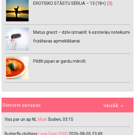
EROTISKO STĀSTU SĒRIJA – 13 (18+)
(3)
Matus griezt – dzīvi izmainīt. 6 ezoteriķu noteikumi
frizētavas apmeklēšanai
Pildīti pipari ar gardu mērcīti
Dieviete sarunas
vairāk >
Viss par un ap NL
Mia6
Šodien, 03:15
Butterfly clothing
Luna Com 2000
2026-08-05 23:49