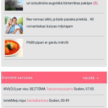
un izsludināta augstākā bīstamības pakāpe
(5)
Nav nemaz slikti, ja kāds pasaka priekšā… 40
romantiskas īsziņas mīļotajam
Pildīti pipari ar gardu mērcīti
Dieviete sarunas
vairāk >
KIVI(ČU) par visu. BEZTĒMA
Tasnaviespejams
Šodien, 07:05
IetekMeļu tops
SantaBarbara
Šodien, 00:49