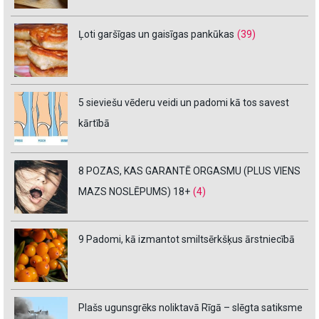
Ļoti garšīgas un gaisīgas pankūkas
(39)
5 sieviešu vēderu veidi un padomi kā tos savest
kārtībā
8 POZAS, KAS GARANTĒ ORGASMU (PLUS VIENS
MAZS NOSLĒPUMS) 18+
(4)
9 Padomi, kā izmantot smiltsērkšķus ārstniecībā
Plašs ugunsgrēks noliktavā Rīgā – slēgta satiksme