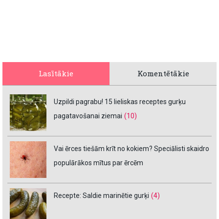
Lasītākie
Komentētākie
Uzpildi pagrabu! 15 lieliskas receptes gurķu
pagatavošanai ziemai
(10)
Vai ērces tiešām krīt no kokiem? Speciālisti skaidro
populārākos mītus par ērcēm
Recepte: Saldie marinētie gurķi
(4)