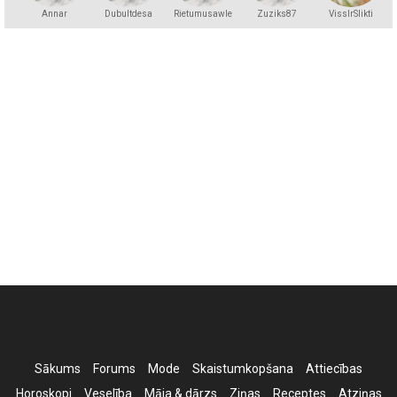
Annar
Dubultdesa
Rietumusawle
Zuziks87
VissIrSlikti
Sākums
Forums
Mode
Skaistumkopšana
Attiecības
Horoskopi
Veselība
Māja & dārzs
Ziņas
Receptes
Atziņas