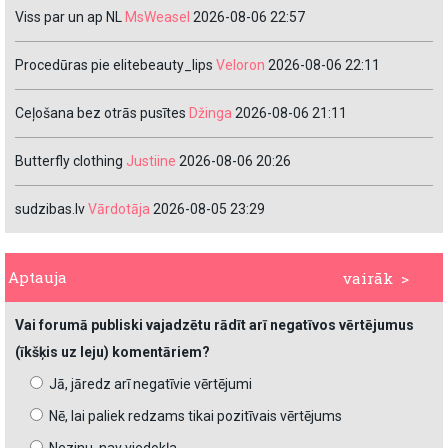
Viss par un ap NL
MsWeasel
2026-08-06 22:57
Procedūras pie elitebeauty_lips
Veloron
2026-08-06 22:11
Ceļošana bez otrās pusītes
Džinga
2026-08-06 21:11
Butterfly clothing
Justiine
2026-08-06 20:26
sudzibas.lv
Vārdotāja
2026-08-05 23:29
Aptauja
vairāk >
Vai forumā publiski vajadzētu rādīt arī negatīvos vērtējumus
(īkšķis uz leju) komentāriem?
Jā, jāredz arī negatīvie vērtējumi
Nē, lai paliek redzams tikai pozitīvais vērtējums