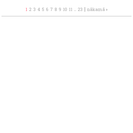
..
|
1
2
3
4
5
6
7
8
9
10
11
23
nākamā »