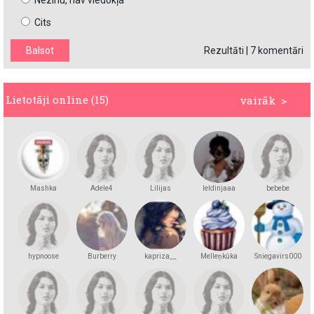
Nezinu, nav viedokļa
Cits
Rezultāti
|
7 komentāri
Lietotāji online (15)
vairāk >
Mashka
Adele4
Lilijas
leldinjaaa
bebebe
Kakashka
hypnoose
Burberry
kapriza__
Melleņkūka
Sniegavirs000