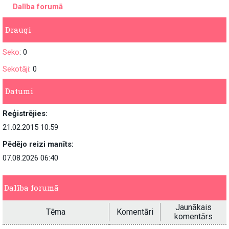
Dalība forumā
Draugi
Seko
: 0
Sekotāji
: 0
Datumi
Reģistrējies:
21.02.2015 10:59
Pēdējo reizi manīts:
07.08.2026 06:40
Dalība forumā
Jaunākais
Tēma
Komentāri
komentārs