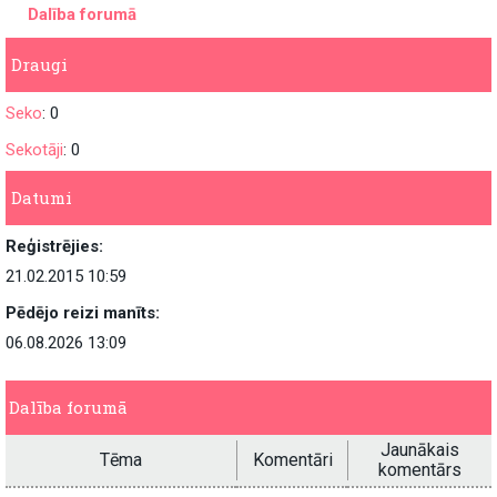
Dalība forumā
Draugi
Seko
: 0
Sekotāji
: 0
Datumi
Reģistrējies:
21.02.2015 10:59
Pēdējo reizi manīts:
06.08.2026 13:09
Dalība forumā
Jaunākais
Tēma
Komentāri
komentārs