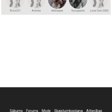
Brivs321
Anncha
leldinjaaa
fuzzypants
Luna Com 2000
Sākums
Forums
Mode
Skaistumkopšana
Attiecības