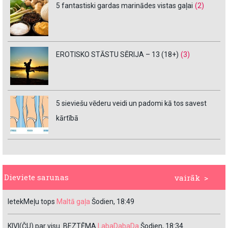
5 fantastiski gardas marinādes vistas gaļai
(2)
EROTISKO STĀSTU SĒRIJA – 13 (18+)
(3)
5 sieviešu vēderu veidi un padomi kā tos savest
kārtībā
Dieviete sarunas
vairāk >
IetekMeļu tops
Maltā gaļa
Šodien, 18:49
KIVI(ČU) par visu. BEZTĒMA
LabaDabaDa
Šodien, 18:34