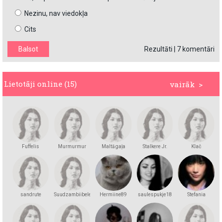
Nezinu, nav viedokļa
Cits
Rezultāti
|
7 komentāri
Lietotāji online (15)
vairāk >
Fuffelis
Murmurmur
Maltā gaļa
Stalkere Jr.
Klač
sandrute
Suudzambiibele
Hermiine89
saulespukje18
Stefania