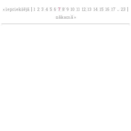
|
..
|
« iepriekšējā
1
2
3
4
5
6
7
8
9
10
11
12
13
14
15
16
17
23
nākamā »