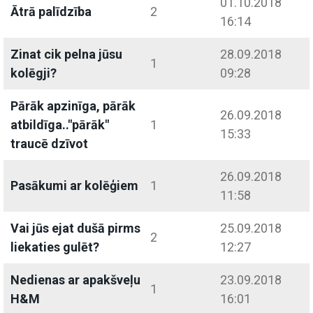
01.10.2018
Ātrā palīdzība
2
16:14
Zinat cik pelna jūsu
28.09.2018
1
kolēgji?
09:28
Pārāk apzinīga, pārāk
26.09.2018
atbildīga.."pārāk"
1
15:33
traucē dzīvot
26.09.2018
Pasākumi ar kolēģiem
1
11:58
Vai jūs ejat dušā pirms
25.09.2018
2
liekaties gulēt?
12:27
Nedienas ar apakšveļu
23.09.2018
1
H&M
16:01