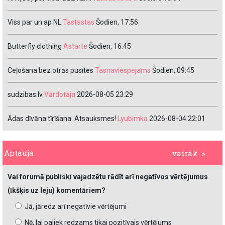
Viss par un ap NL
Tastastas
Šodien, 17:56
Butterfly clothing
Astarte
Šodien, 16:45
Ceļošana bez otrās pusītes
Tasnaviespejams
Šodien, 09:45
sudzibas.lv
Vārdotāja
2026-08-05 23:29
Ādas dīvāna tīrīšana. Atsauksmes!
Lyubimka
2026-08-04 22:01
Aptauja
vairāk >
Vai forumā publiski vajadzētu rādīt arī negatīvos vērtējumus
(īkšķis uz leju) komentāriem?
Jā, jāredz arī negatīvie vērtējumi
Nē, lai paliek redzams tikai pozitīvais vērtējums