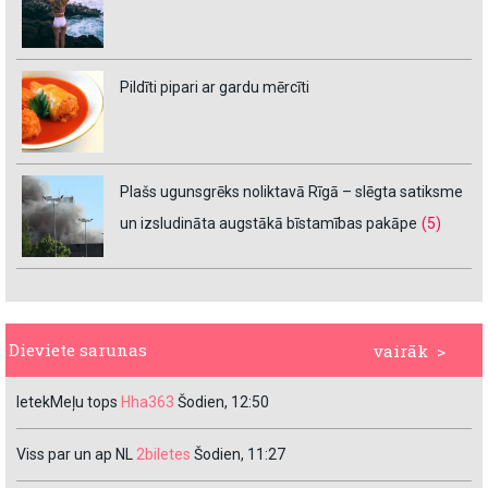
Pildīti pipari ar gardu mērcīti
Plašs ugunsgrēks noliktavā Rīgā – slēgta satiksme
un izsludināta augstākā bīstamības pakāpe
(5)
Dieviete sarunas
vairāk >
IetekMeļu tops
Hha363
Šodien, 12:50
Viss par un ap NL
2biletes
Šodien, 11:27