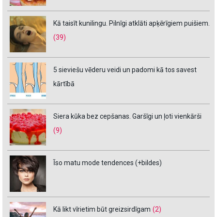
Kā taisīt kunilingu. Pilnīgi atklāti apķērīgiem puišiem.
(39)
5 sieviešu vēderu veidi un padomi kā tos savest
kārtībā
Siera kūka bez cepšanas. Garšīgi un ļoti vienkārši
(9)
Īso matu mode tendences (+bildes)
Kā likt vīrietim būt greizsirdīgam
(2)