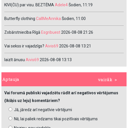
KIVI(ČU) par visu. BEZTĒMA
Adele4
Šodien, 11:19
Butterfly clothing
CallMeAnnika
Šodien, 11:00
Zobārstniecība Rīgā
Esgribuest
2026-08-08 21:26
Vai sekss ir vajadzīgs?
Aivis69
2026-08-08 13:21
laizīt ānusu
Aivis69
2026-08-08 13:13
Aptauja
vairāk >
Vai forumā publiski vajadzētu rādīt arī negatīvos vērtējumus
(īkšķis uz leju) komentāriem?
Jā, jāredz arī negatīvie vērtējumi
Nē, lai paliek redzams tikai pozitīvais vērtējums