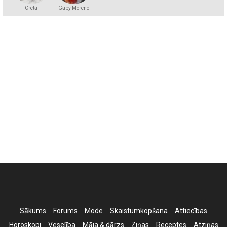
Creta
Gaby Moreno
Sākums
Forums
Mode
Skaistumkopšana
Attiecības
Horoskopi
Veselība
Māja & dārzs
Ziņas
Receptes
Atziņas