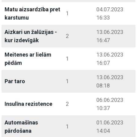
Matu aizsardzība pret
04.07.2023
1
karstumu
16:33
Aizkari un žalūzijas -
13.06.2023
2
kur izdevīgāk
16:47
Meitenes ar lielām
13.06.2023
1
pēdām
16:07
13.06.2023
Par taro
1
08:18
06.06.2023
Insulīna rezistence
2
10:37
Automašīnas
01.06.2023
1
pārdošana
14:04