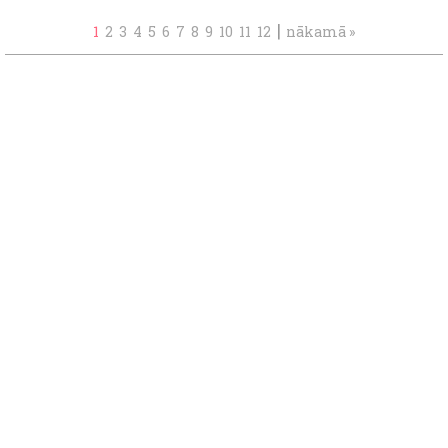
|
1
2
3
4
5
6
7
8
9
10
11
12
nākamā »