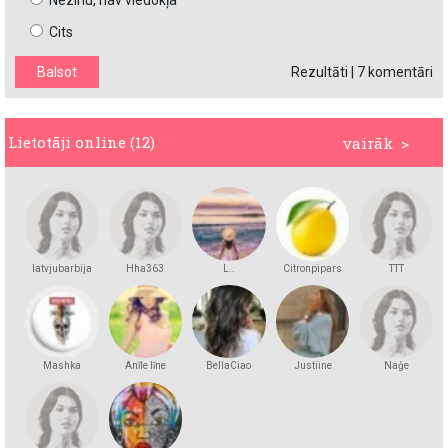
Nezinu, nav viedokļa
Cits
Rezultāti
|
7 komentāri
Lietotāji online (12)
vairāk >
latvjubarbija
Hha363
L..
Citronpipars
TTT
Mashka
Anīle līne
BellaCiao
Justiine
Naģe
Kakashka