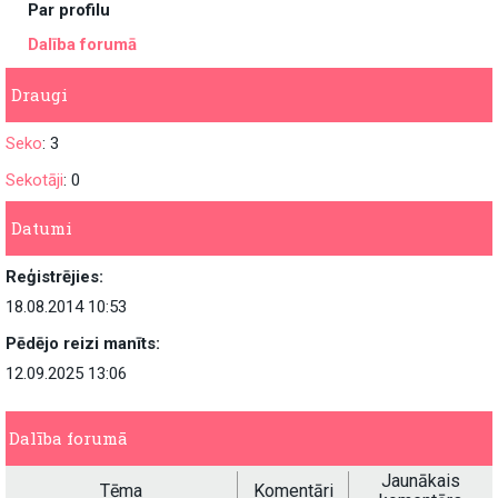
Par profilu
Dalība forumā
Draugi
Seko
: 3
Sekotāji
: 0
Datumi
Reģistrējies:
18.08.2014 10:53
Pēdējo reizi manīts:
12.09.2025 13:06
Dalība forumā
Jaunākais
Tēma
Komentāri