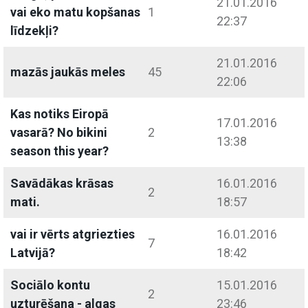
21.01.2016
vai eko matu kopšanas
1
22:37
līdzekļi?
21.01.2016
mazās jaukās meles
45
22:06
Kas notiks Eiropā
17.01.2016
vasarā? No bikini
2
13:38
season this year?
Savādākas krāsas
16.01.2016
2
mati.
18:57
vai ir vērts atgriezties
16.01.2016
7
Latvijā?
18:42
Sociālo kontu
15.01.2016
2
uzturēšana - algas
23:46