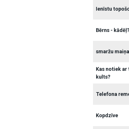
Ienīstu topošo
Bērns - kādēļ
smaržu maiņ
Kas notiek ar
kults?
Telefona remo
Kopdzīve