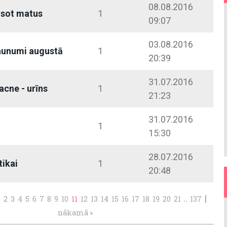
08.08.2016
āsot matus
1
09:07
03.08.2016
aunumi augustā
1
20:39
31.07.2016
acne - urīns
1
21:23
31.07.2016
1
15:30
28.07.2016
tikai
1
20:48
..
|
1
2
3
4
5
6
7
8
9
10
11
12
13
14
15
16
17
18
19
20
21
137
nākamā »