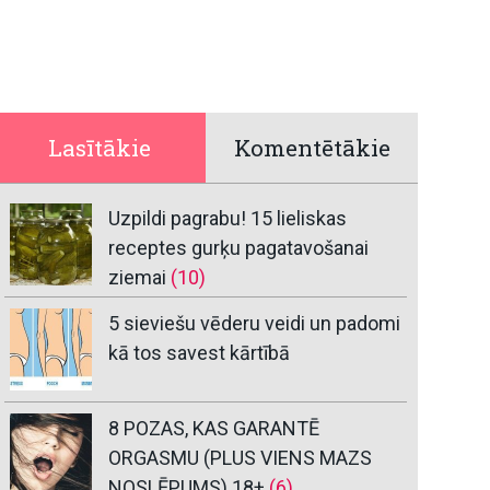
Lasītākie
Komentētākie
Uzpildi pagrabu! 15 lieliskas
receptes gurķu pagatavošanai
ziemai
(10)
5 sieviešu vēderu veidi un padomi
kā tos savest kārtībā
8 POZAS, KAS GARANTĒ
ORGASMU (PLUS VIENS MAZS
NOSLĒPUMS) 18+
(6)