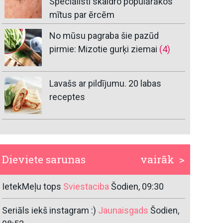
Speciālisti skaidro populārākos
mītus par ērcēm
No mūsu pagraba šie pazūd
pirmie: Mizotie gurķi ziemai
(4)
Lavašs ar pildījumu. 20 labas
receptes
Dieviete sarunas
vairāk >
IetekMeļu tops
Sviestaciba
Šodien, 09:30
Seriāls iekš instagram :)
Jaunaisgads
Šodien,