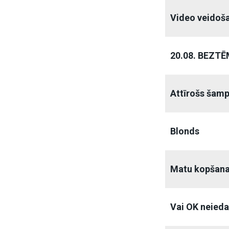
Video veidoš
20.08. BEZT
Attīrošs šam
Blonds
Matu kopšan
Vai OK neieda