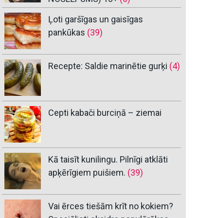
Ļoti garšīgas un gaisīgas
pankūkas
(39)
Recepte: Saldie marinētie gurķi
(4)
Cepti kabači burciņā – ziemai
Kā taisīt kunilingu. Pilnīgi atklāti
apķērīgiem puišiem.
(39)
Vai ērces tiešām krīt no kokiem?