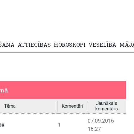
ŠANA
ATTIECĪBAS
HOROSKOPI
VESELĪBA
MĀJ
umā
Jaunākais
Tēma
Komentāri
komentārs
07.09.2016
bu
1
18:27