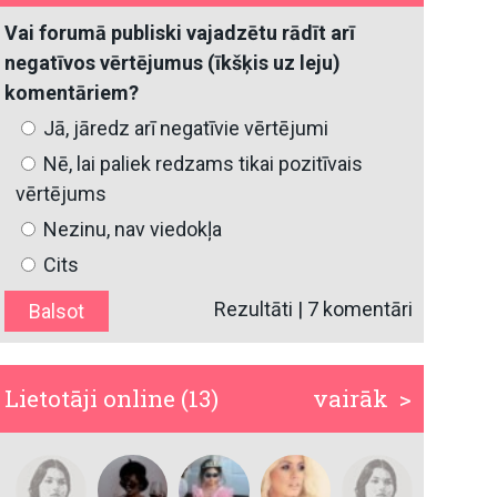
Vai forumā publiski vajadzētu rādīt arī
negatīvos vērtējumus (īkšķis uz leju)
komentāriem?
Jā, jāredz arī negatīvie vērtējumi
Nē, lai paliek redzams tikai pozitīvais
vērtējums
Nezinu, nav viedokļa
Cits
Rezultāti
|
7 komentāri
Lietotāji online (13)
vairāk >