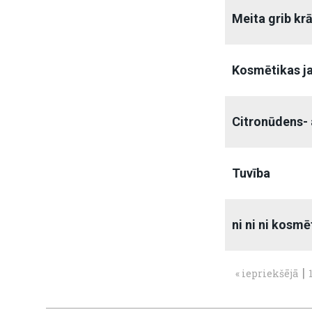
Meita grib kr
Kosmētikas j
Citronūdens- 
Tuvība
ni ni ni kosmē
|
« iepriekšējā