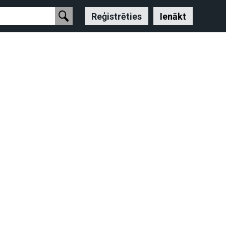
Reģistrēties
Ienākt