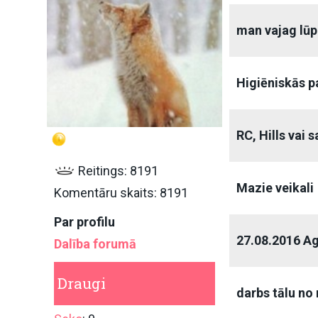
man vajag lūp
Higiēniskās p
RC, Hills vai s
Reitings: 8191
Mazie veikali
Komentāru skaits: 8191
Par profilu
27.08.2016 A
Dalība forumā
Draugi
darbs tālu n