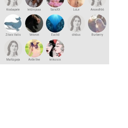
Krabapele
leldinjaaa
SaraXX
LoLe
Ances866
Zilais Valis
Veloron
Euclid
ditdus
Burberry
Maltā gaļa
Anīle līne
kriksisix