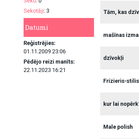
Seko
: 0
Sekotāji
: 3
Tām, kas dzī
Datumi
mašīnas izma
Reģistrējies:
01.11.2009 23:06
dzīvokļi
Pēdējo reizi manīts:
22.11.2023 16:21
Frizieris-stili
kur lai nopērk
Male polish