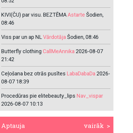
08:52
KIVI(ČU) par visu. BEZTĒMA
Astarte
Šodien,
08:46
Viss par un ap NL
Vārdotāja
Šodien, 08:46
Butterfly clothing
CallMeAnnika
2026-08-07
21:42
Ceļošana bez otrās pusītes
LabaDabaDa
2026-
08-07 18:39
Procedūras pie elitebeauty_lips
Nav_vispar
2026-08-07 10:13
Aptauja
vairāk >