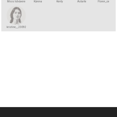
Misis lidvāvere
Kārena
Kenty
Astarte
Floren_ce
kristine__23092