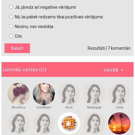
Jā, jāredz arī negatīvie vērtējumi
Nē, lai paliek redzams tikai pozitīvais vērtējums
Nezinu, nav viedokļa
Cits
Rezultāti
|
7 komentāri
Lietotāji online (11)
vairāk >
MissBiss
CoCoBoom
Korre
Maltā gaļa
Creta