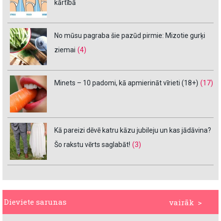
kārtībā
No mūsu pagraba šie pazūd pirmie: Mizotie gurķi
ziemai
(4)
Minets – 10 padomi, kā apmierināt vīrieti (18+)
(17)
Kā pareizi dēvē katru kāzu jubileju un kas jādāvina?
Šo rakstu vērts saglabāt!
(3)
Dieviete sarunas
vairāk >