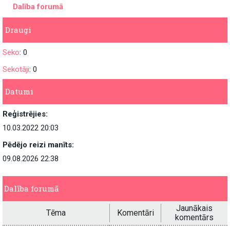
Dalība forumā
Draugi
Seko
: 0
Sekotāji
: 0
Datumi
Reģistrējies:
10.03.2022 20:03
Pēdējo reizi manīts:
09.08.2026 22:38
Dalība forumā
Jaunākais
Tēma
Komentāri
komentārs