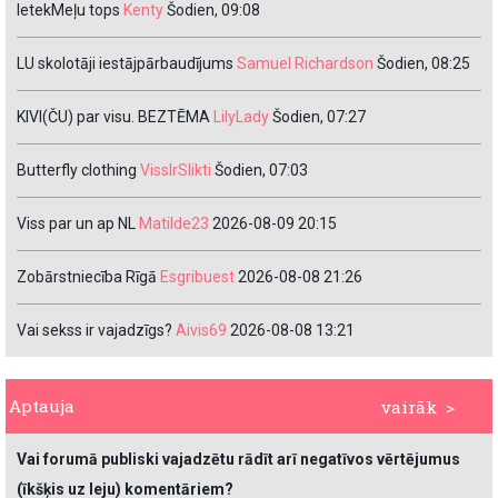
IetekMeļu tops
Kenty
Šodien, 09:08
LU skolotāji iestājpārbaudījums
Samuel Richardson
Šodien, 08:25
KIVI(ČU) par visu. BEZTĒMA
LilyLady
Šodien, 07:27
Butterfly clothing
VissIrSlikti
Šodien, 07:03
Viss par un ap NL
Matilde23
2026-08-09 20:15
Zobārstniecība Rīgā
Esgribuest
2026-08-08 21:26
Vai sekss ir vajadzīgs?
Aivis69
2026-08-08 13:21
Aptauja
vairāk >
Vai forumā publiski vajadzētu rādīt arī negatīvos vērtējumus
(īkšķis uz leju) komentāriem?