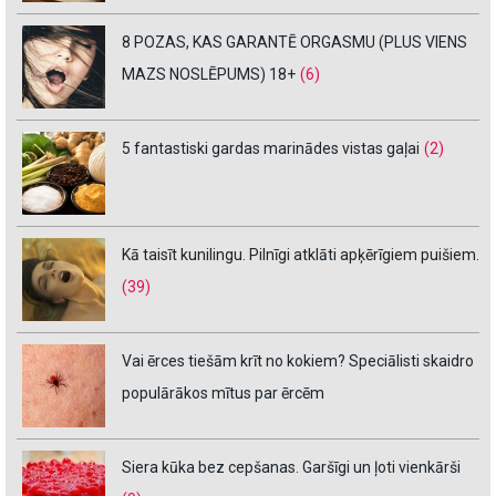
8 POZAS, KAS GARANTĒ ORGASMU (PLUS VIENS
MAZS NOSLĒPUMS) 18+
(6)
5 fantastiski gardas marinādes vistas gaļai
(2)
Kā taisīt kunilingu. Pilnīgi atklāti apķērīgiem puišiem.
(39)
Vai ērces tiešām krīt no kokiem? Speciālisti skaidro
populārākos mītus par ērcēm
Siera kūka bez cepšanas. Garšīgi un ļoti vienkārši