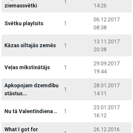
1
ziemassvētki
14:26
06.12.2017
Svētku playlsits
1
08:38
13.11.2017
Kāzas siltajās zemēs
1
20:38
29.09.2017
Veļas mīkstinātājs
1
19:44
Apkopojam dzemdību
28.01.2017
1
stāstus...
14:11
23.01.2017
Nu tā Valentīndiena ..
1
16:12
What I got for
26.12.2016