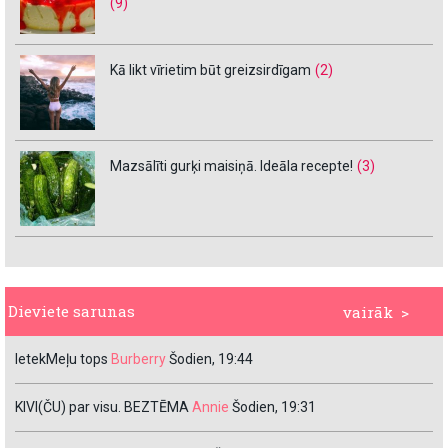
(9)
Kā likt vīrietim būt greizsirdīgam
(2)
Mazsālīti gurķi maisiņā. Ideāla recepte!
(3)
Dieviete sarunas
vairāk >
IetekMeļu tops
Burberry
Šodien, 19:44
KIVI(ČU) par visu. BEZTĒMA
Annie
Šodien, 19:31