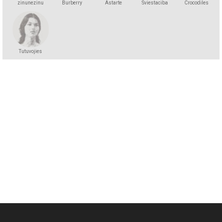
zinunezinu
Burberry
Astarte
Sviestaciba
Crocodiles
Tutuvojies