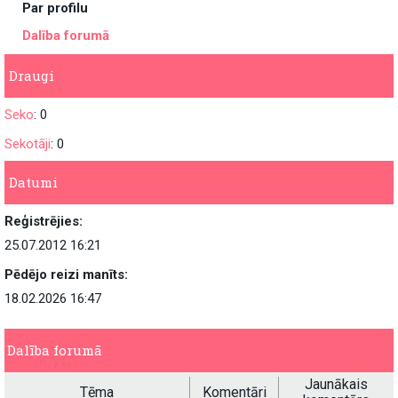
Par profilu
Dalība forumā
Draugi
Seko
: 0
Sekotāji
: 0
Datumi
Reģistrējies:
25.07.2012 16:21
Pēdējo reizi manīts:
18.02.2026 16:47
Dalība forumā
Jaunākais
Tēma
Komentāri