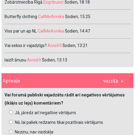
Zobārstniecība Rīgā
Esgribuest
Šodien, 18:18
Butterfly clothing
CallMeAnnika
Šodien, 15:25
Viss par un ap NL
CallMeAnnika
Šodien, 14:47
Vai sekss ir vajadzīgs?
Aivis69
Šodien, 13:21
laizīt ānusu
Aivis69
Šodien, 13:13
Aptauja
vairāk >
Vai forumā publiski vajadzētu rādīt arī negatīvos vērtējumus
(īkšķis uz leju) komentāriem?
Jā, jāredz arī negatīvie vērtējumi
Nē, lai paliek redzams tikai pozitīvais vērtējums
Nezinu, nav viedokļa