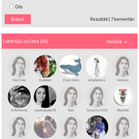
Cits
Rezultāti
|
7 komentāri
Lietotāji online (16)
vairāk >
It kā Tu ko
truedeee
Zilais Valis
whatamess
Viesture
zinātu
la femmina
saulespukje18
Klač
Susurins1536
Mashka
Kakashka