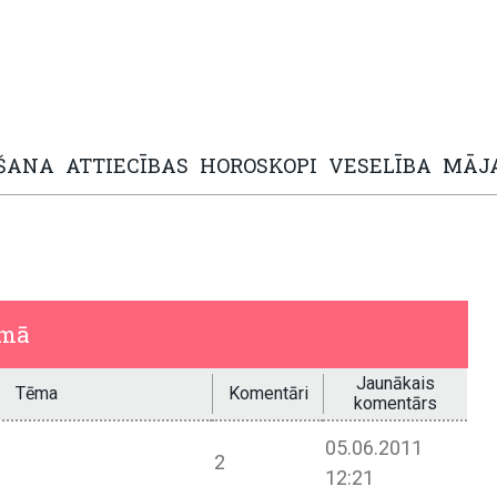
ŠANA
ATTIECĪBAS
HOROSKOPI
VESELĪBA
MĀJ
umā
Jaunākais
Tēma
Komentāri
komentārs
05.06.2011
2
12:21