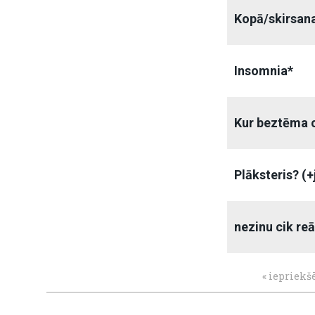
Kopā/skirsan
Insomnia*
Kur beztēma c
Plāksteris? (
nezinu cik reā
« iepriekš