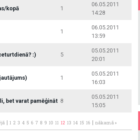
06.05.2011
as/kopā
1
14:28
06.05.2011
1
13:59
05.05.2011
eturtdienā? :)
5
20:01
05.05.2011
+jautājums)
1
16:03
05.05.2011
li, bet varat pamēģināt
8
15:05
|
|
ējā
1
2
3
4
5
6
7
8
9
10
11
12
13
14
15
16
nākamā »