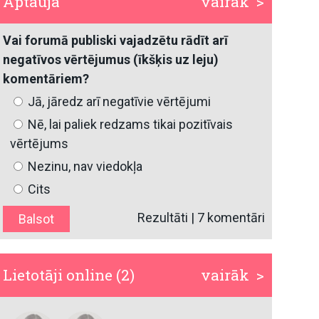
Aptauja
vairāk >
Vai forumā publiski vajadzētu rādīt arī
negatīvos vērtējumus (īkšķis uz leju)
komentāriem?
Jā, jāredz arī negatīvie vērtējumi
Nē, lai paliek redzams tikai pozitīvais
vērtējums
Nezinu, nav viedokļa
Cits
Rezultāti
|
7 komentāri
Lietotāji online (2)
vairāk >