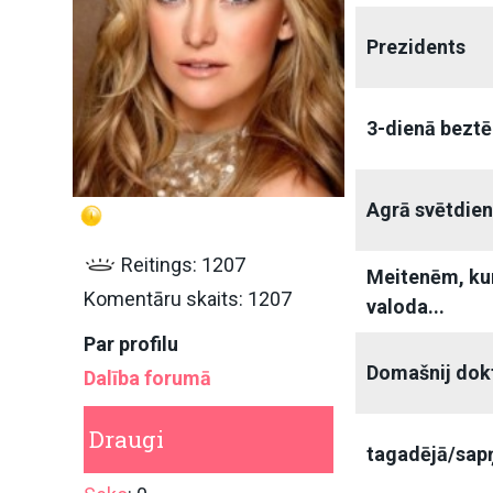
Prezidents
3-dienā beztē
Agrā svētdien
Reitings: 1207
Meitenēm, ku
Komentāru skaits: 1207
valoda...
Par profilu
Domašnij dok
Dalība forumā
Draugi
tagadējā/sapņ