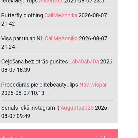
IetekMeļu tops
Alisebexx
2026-08-07 23:51
Butterfly clothing
CallMeAnnika
2026-08-07
21:42
Viss par un ap NL
CallMeAnnika
2026-08-07
21:24
Ceļošana bez otrās pusītes
LabaDabaDa
2026-
08-07 18:39
Procedūras pie elitebeauty_lips
Nav_vispar
2026-08-07 10:13
Seriāls iekš instagram :)
Augusts2025
2026-
08-07 09:49