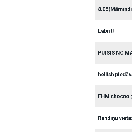
8.05(Māmiņd
Labrīt!
PUISIS NO M
hellish piedā
FHM chocoo ;
Randiņu vieta