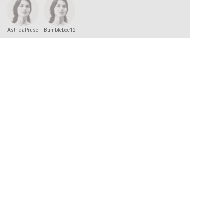
AstridaPruse
Bumblebee123