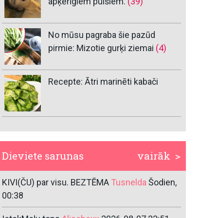
apķērīgiem puišiem.
(39)
No mūsu pagraba šie pazūd
pirmie: Mizotie gurķi ziemai
(4)
Recepte: Ātri marinēti kabači
Dieviete sarunas
vairāk >
KIVI(ČU) par visu. BEZTĒMA
Tusnelda
Šodien,
00:38