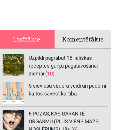
Lasītākie
Komentētākie
Uzpildi pagrabu! 15 lieliskas
receptes gurķu pagatavošanai
ziemai
(10)
5 sieviešu vēderu veidi un padomi
kā tos savest kārtībā
8 POZAS, KAS GARANTĒ
ORGASMU (PLUS VIENS MAZS
NOSLĒPUMS) 18+
(6)