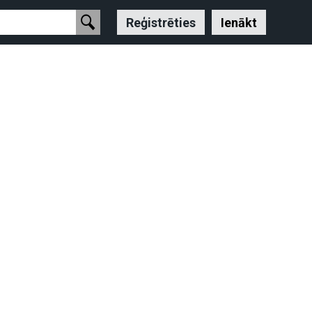
Reģistrēties
Ienākt