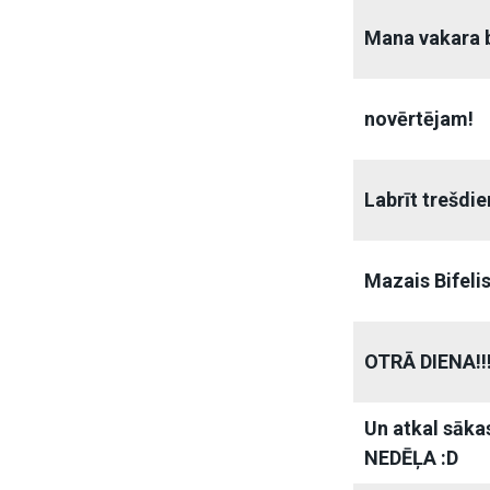
Mana vakara 
novērtējam!
Labrīt trešdie
Mazais Bifelis
OTRĀ DIENA!!
Un atkal sāka
NEDĒĻA :D