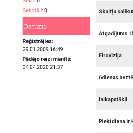
Seko
: 0
Sekotāji
: 0
Skaitļu sali
Datumi
Atgadījums 15.
Reģistrējies:
29.01.2009 16:49
Eirovīzija
Pēdējo reizi manīts:
24.04.2020 21:37
6dienas bezt
laikapstākļi
Piektdiena ir 