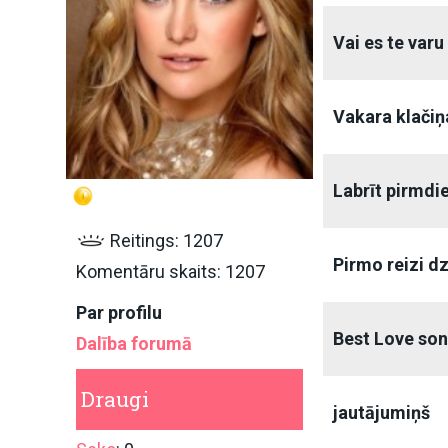
Vai es te varu
Vakara klačiņa
Labrīt pirmdi
Reitings: 1207
Pirmo reizi dz
Komentāru skaits: 1207
Par profilu
Best Love son
Dalība forumā
Draugi
jautājumiņš