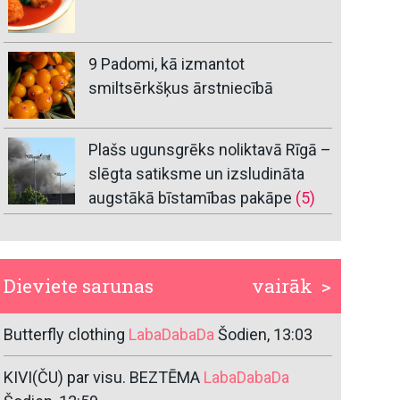
9 Padomi, kā izmantot
smiltsērkšķus ārstniecībā
Plašs ugunsgrēks noliktavā Rīgā –
slēgta satiksme un izsludināta
augstākā bīstamības pakāpe
(5)
Dieviete sarunas
vairāk >
Butterfly clothing
LabaDabaDa
Šodien, 13:03
KIVI(ČU) par visu. BEZTĒMA
LabaDabaDa