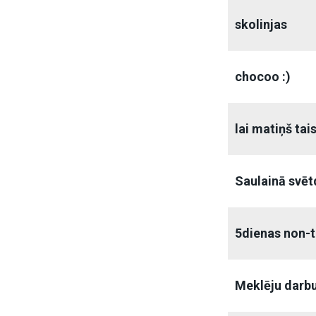
skolinjas
chocoo :)
lai matiņš tai
Saulainā svēt
5dienas non-
Meklēju darbu