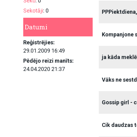
Seko
: 0
Sekotāji
: 0
PPPiektdiena,
Datumi
Kompanjone s
Reģistrējies:
29.01.2009 16:49
ja kāda meklē
Pēdējo reizi manīts:
24.04.2020 21:37
Vāks ne sestd
Gossip girl - c
Cik daudzas t