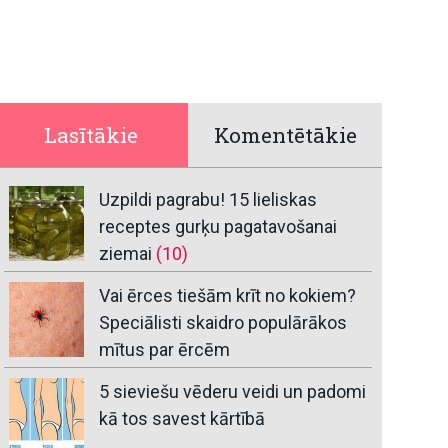
Lasītākie
Komentētākie
Uzpildi pagrabu! 15 lieliskas
receptes gurķu pagatavošanai
ziemai
(10)
Vai ērces tiešām krīt no kokiem?
Speciālisti skaidro populārākos
mītus par ērcēm
5 sieviešu vēderu veidi un padomi
kā tos savest kārtībā