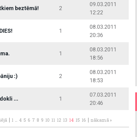
09.03.2011
ētkiem beztēmā!
2
12:22
08.03.2011
DIES!
1
20:36
08.03.2011
ēma.
1
18:56
08.03.2011
niju :)
2
18:53
07.03.2011
okli ...
1
20:46
|
..
|
šējā
1
4
5
6
7
8
9
10
11
12
13
14
15
16
nākamā »