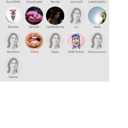
VissIrSlikti
Visuvaineko
Ranika
JessicaR
LabaDabaDa
Mashka
Karla04
CallMeAnnika
ciu
lalaa
Kakashka
Rumblerx
Glaze
Vegas
Māte Terēza
bubuuuuuuu123
Kārena