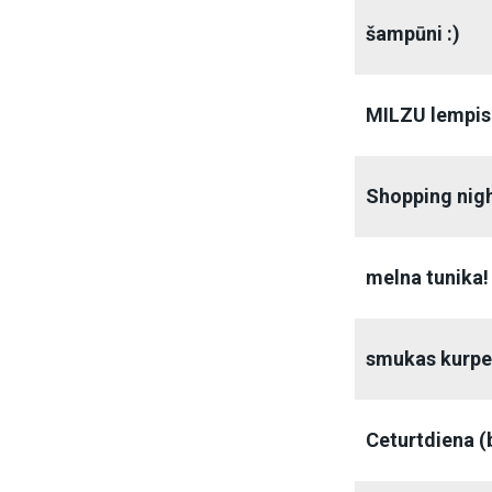
šampūni :)
MILZU lempis 
Shopping nig
melna tunika!
smukas kurpes
Ceturtdiena 