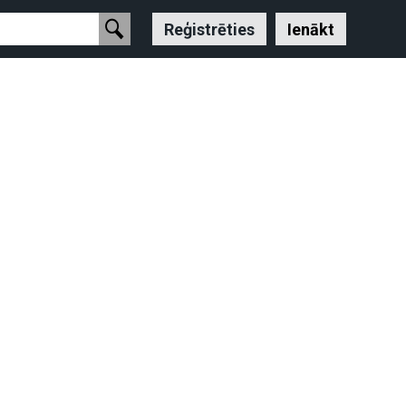
Reģistrēties
Ienākt