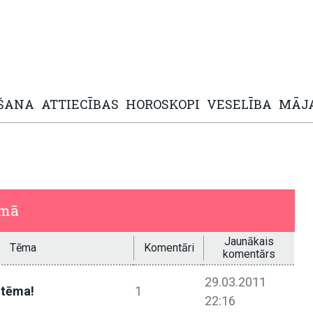
ŠANA
ATTIECĪBAS
HOROSKOPI
VESELĪBA
MĀJ
umā
Jaunākais
Tēma
Komentāri
komentārs
29.03.2011
ztēma!
1
22:16