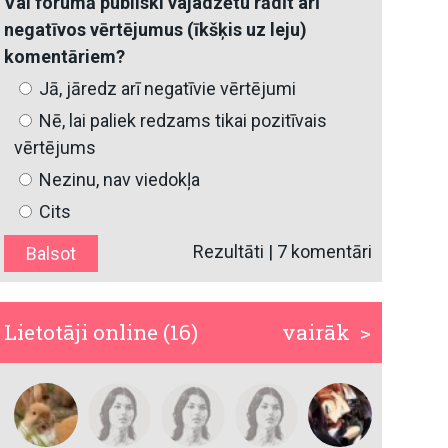
Vai forumā publiski vajadzētu rādīt arī
negatīvos vērtējumus (īkšķis uz leju)
komentāriem?
Jā, jāredz arī negatīvie vērtējumi
Nē, lai paliek redzams tikai pozitīvais
vērtējums
Nezinu, nav viedokļa
Cits
Rezultāti
|
7 komentāri
Lietotāji online (16)
vairāk >