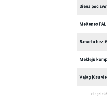
Diena pēc sv
Meitenes PAL
8.marta bezt
Meklēju kompā
Vajag jūsu vied
« iepriek