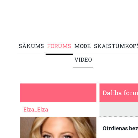
SĀKUMS
FORUMS
MODE
SKAISTUMKOP
VIDEO
Dalība for
Elza_Elza
Otrdienas be