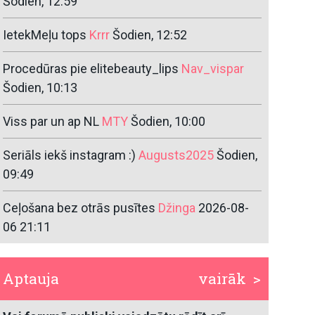
Šodien, 12:59
IetekMeļu tops
Krrr
Šodien, 12:52
Procedūras pie elitebeauty_lips
Nav_vispar
Šodien, 10:13
Viss par un ap NL
MTY
Šodien, 10:00
Seriāls iekš instagram :)
Augusts2025
Šodien,
09:49
Ceļošana bez otrās pusītes
Džinga
2026-08-
06 21:11
Aptauja
vairāk >