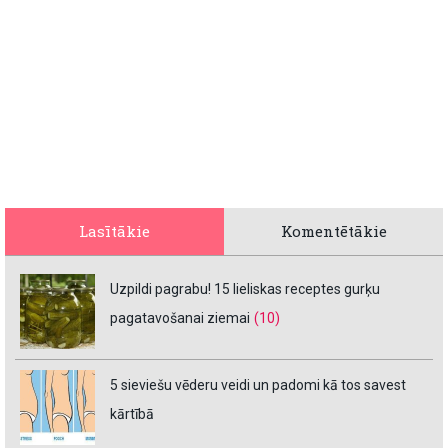
Lasītākie
Komentētākie
Uzpildi pagrabu! 15 lieliskas receptes gurķu
pagatavošanai ziemai
(10)
5 sieviešu vēderu veidi un padomi kā tos savest
kārtībā