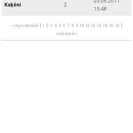
05.06.2011
Kaķēni
2
15:48
|
|
« iepriekšējā
1
2
3
4
5
6
7
8
9
10
11
12
13
14
15
16
nākamā »