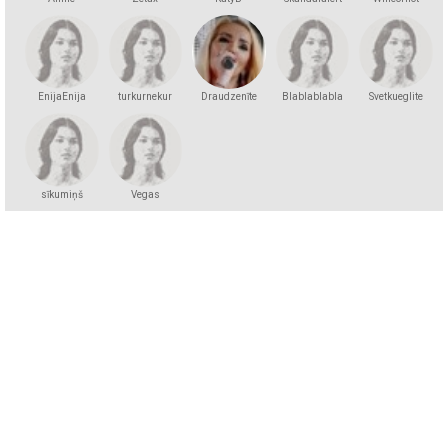
EnijaEnija
turkurnekur
Draudzenīte
Blablablabla
Svetkueglite
sīkumiņš
Vegas