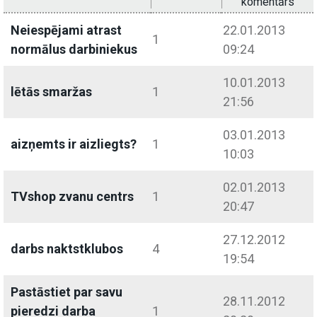
komentārs
Neiespējami atrast
22.01.2013
1
normālus darbiniekus
09:24
10.01.2013
lētās smaržas
1
21:56
03.01.2013
aizņemts ir aizliegts?
1
10:03
02.01.2013
TVshop zvanu centrs
1
20:47
27.12.2012
darbs naktstklubos
4
19:54
Pastāstiet par savu
28.11.2012
pieredzi darba
1