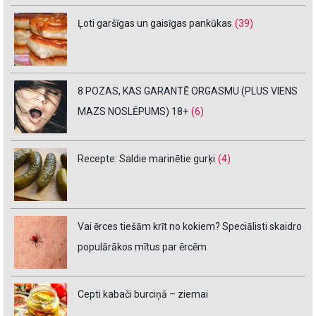
Ļoti garšīgas un gaisīgas pankūkas
(39)
8 POZAS, KAS GARANTĒ ORGASMU (PLUS VIENS
MAZS NOSLĒPUMS) 18+
(6)
Recepte: Saldie marinētie gurķi
(4)
Vai ērces tiešām krīt no kokiem? Speciālisti skaidro
populārākos mītus par ērcēm
Cepti kabači burciņā – ziemai