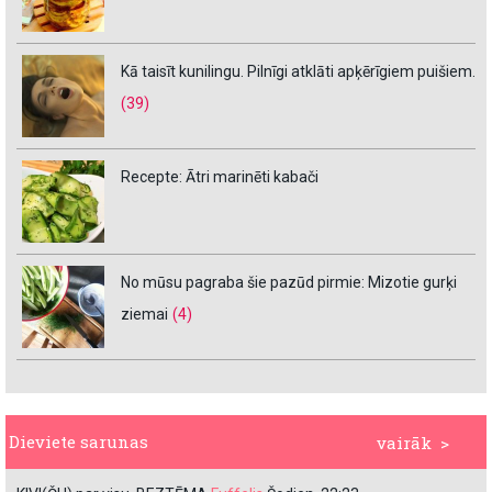
Kā taisīt kunilingu. Pilnīgi atklāti apķērīgiem puišiem.
(39)
Recepte: Ātri marinēti kabači
No mūsu pagraba šie pazūd pirmie: Mizotie gurķi
ziemai
(4)
Dieviete sarunas
vairāk >