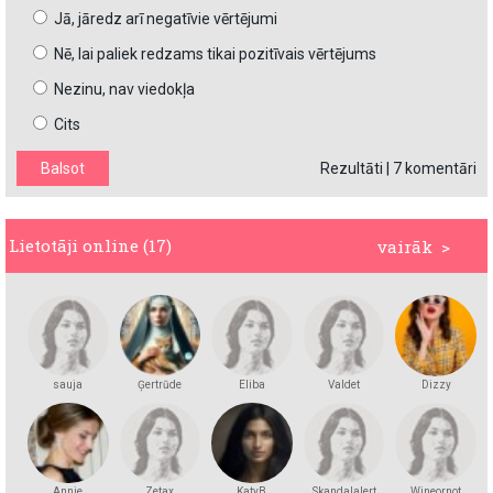
Jā, jāredz arī negatīvie vērtējumi
Nē, lai paliek redzams tikai pozitīvais vērtējums
Nezinu, nav viedokļa
Cits
Rezultāti
|
7 komentāri
Lietotāji online (17)
vairāk >
sauja
Ģertrūde
Eliba
Valdet
Dizzy
Annie
Zetax
KatyB
Skandalalert
Wineornot