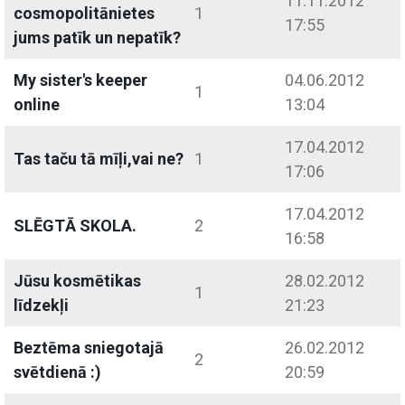
11.11.2012
cosmopolitānietes
1
17:55
jums patīk un nepatīk?
My sister's keeper
04.06.2012
1
online
13:04
17.04.2012
Tas taču tā mīļi,vai ne?
1
17:06
17.04.2012
SLĒGTĀ SKOLA.
2
16:58
Jūsu kosmētikas
28.02.2012
1
līdzekļi
21:23
Beztēma sniegotajā
26.02.2012
2
svētdienā :)
20:59