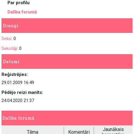
Par profilu
Dalība forumā
Draugi
Seko
: 0
Sekotāji
: 0
Datumi
Reģistrējies:
29.01.2009 16:49
Pēdējo reizi manīts:
24.04.2020 21:37
Dalība forumā
Jaunākais
Tēma
Komentāri