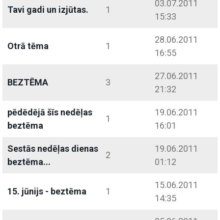
03.07.2011
Tavi gadi un izjūtas.
1
15:33
28.06.2011
Otrā tēma
1
16:55
27.06.2011
BEZTĒMA
3
21:32
pēdēdējā šīs nedēļas
19.06.2011
1
beztēma
16:01
Sestās nedēļas dienas
19.06.2011
2
beztēma...
01:12
15.06.2011
15. jūnijs - beztēma
1
14:35