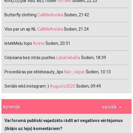
KIVI(ČU) par visu. BEZTĒMA
Fuffelis
Šodien, 22:23
Butterfly clothing
CallMeAnnika
Šodien, 21:42
Viss par un ap NL
CallMeAnnika
Šodien, 21:24
IetekMeļu tops
Ariete
Šodien, 20:31
Ceļošana bez otrās pusītes
LabaDabaDa
Šodien, 18:39
Procedūras pie elitebeauty_lips
Nav_vispar
Šodien, 10:13
Seriāls iekš instagram :)
Augusts2025
Šodien, 09:49
Aptauja
vairāk >
Vai forumā publiski vajadzētu rādīt arī negatīvos vērtējumus
(īkšķis uz leju) komentāriem?