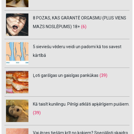
8 POZAS, KAS GARANTĒ ORGASMU (PLUS VIENS
MAZS NOSLĒPUMS) 18+
(6)
5 sieviešu vēderu veidi un padomi kā tos savest
kārtībā
Ļoti garšīgas un gaisīgas pankūkas
(39)
Kā taisīt kunilingu. Pilnīgi atklāti apķērīgiem puišiem.
(39)
Vai ērces tiešām krīt no kokiem? Speciālisti skaidro