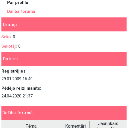
Par profilu
Dalība forumā
Draugi
Seko
: 0
Sekotāji
: 0
Datumi
Reģistrējies:
29.01.2009 16:49
Pēdējo reizi manīts:
24.04.2020 21:37
Dalība forumā
Jaunākais
Tēma
Komentāri