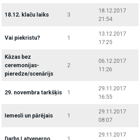
18.12.2017
18.12. klaču laiks
3
21:54
13.12.2017
Vai piekristu?
1
17:25
Kāzas bez
06.12.2017
ceremonijas-
2
11:26
pieredze/scenārijs
29.11.2017
29. novembra tarkšķis
1
16:55
29.11.2017
Iemesli un pārējais
1
08:07
29.11.2017
Darbs Latvenergo
1