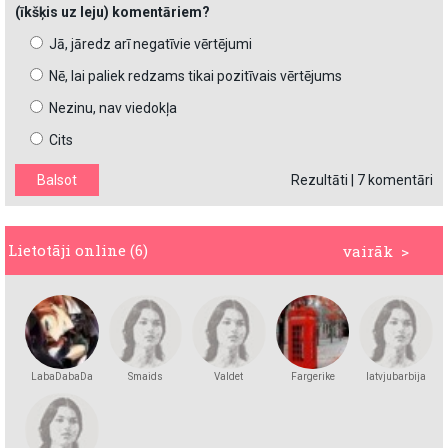
(īkšķis uz leju) komentāriem?
Jā, jāredz arī negatīvie vērtējumi
Nē, lai paliek redzams tikai pozitīvais vērtējums
Nezinu, nav viedokļa
Cits
Rezultāti
|
7 komentāri
Lietotāji online (6)
vairāk >
LabaDabaDa
Smaids
Valdet
Fargerike
latvjubarbija