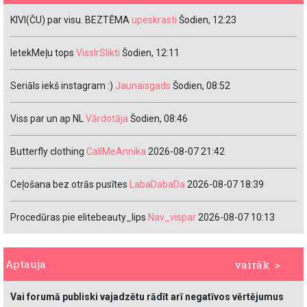
KIVI(ČU) par visu. BEZTĒMA
upeskrasti
Šodien, 12:23
IetekMeļu tops
VissIrSlikti
Šodien, 12:11
Seriāls iekš instagram :)
Jaunaisgads
Šodien, 08:52
Viss par un ap NL
Vārdotāja
Šodien, 08:46
Butterfly clothing
CallMeAnnika
2026-08-07 21:42
Ceļošana bez otrās pusītes
LabaDabaDa
2026-08-07 18:39
Procedūras pie elitebeauty_lips
Nav_vispar
2026-08-07 10:13
Aptauja
vairāk >
Vai forumā publiski vajadzētu rādīt arī negatīvos vērtējumus