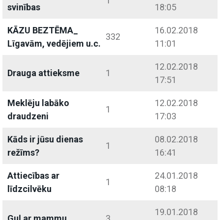
1
svinības
18:05
KĀZU BEZTĒMA_
16.02.2018
332
Līgavām, vedējiem u.c.
11:01
12.02.2018
Drauga attieksme
1
17:51
Meklēju labāko
12.02.2018
1
draudzeni
17:03
Kāds ir jūsu dienas
08.02.2018
1
režīms?
16:41
Attiecības ar
24.01.2018
1
līdzcilvēku
08:18
19.01.2018
Guļ ar mammu
3