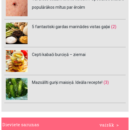
populārākos mītus par ērcēm
5 fantastiski gardas marinādes vistas gaļai
(2)
Cepti kabači burciņā – ziemai
Mazsālīti gurķi maisiņā. Ideāla recepte!
(3)
Dieviete sarunas
vairāk >