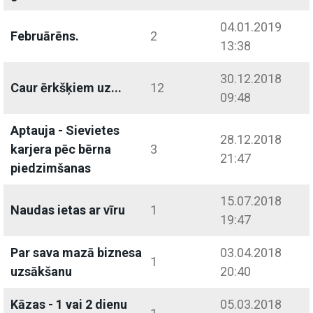
04.01.2019
Februārēns.
2
13:38
30.12.2018
Caur ērkšķiem uz...
12
09:48
Aptauja - Sievietes
28.12.2018
karjera pēc bērna
3
21:47
piedzimšanas
15.07.2018
Naudas ietas ar vīru
1
19:47
Par sava mazā biznesa
03.04.2018
1
uzsākšanu
20:40
Kāzas - 1 vai 2 dienu
05.03.2018