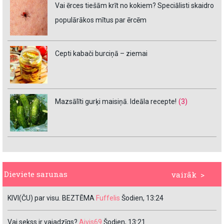
Vai ērces tiešām krīt no kokiem? Speciālisti skaidro
populārākos mītus par ērcēm
Cepti kabači burciņā – ziemai
Mazsālīti gurķi maisiņā. Ideāla recepte!
(3)
Dieviete sarunas
vairāk >
KIVI(ČU) par visu. BEZTĒMA
Fuffelis
Šodien, 13:24
Vai sekss ir vajadzīgs?
Aivis69
Šodien, 13:21