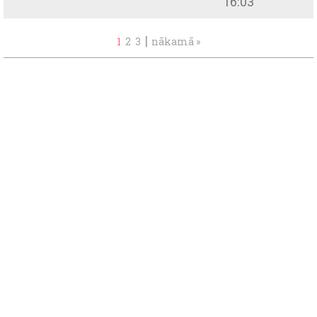
16:03
|
1
2
3
nākamā »