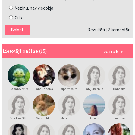
Nezinu, nav viedokļa
Cits
Rezultāti
|
7 komentāri
Lietotāji online (15)
vairāk >
DabaTevivēro
LabaDabaDa
piparmeetra
latvjubarbija
Babebbq
Sandra2025
VissIrSlikti
Murmurmur
Becinja
Linduxis