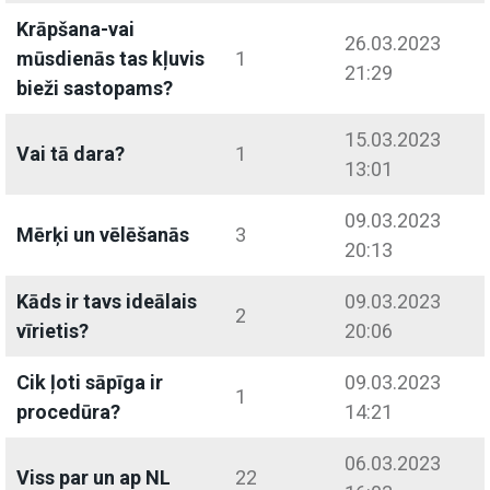
Krāpšana-vai
26.03.2023
mūsdienās tas kļuvis
1
21:29
bieži sastopams?
15.03.2023
Vai tā dara?
1
13:01
09.03.2023
Mērķi un vēlēšanās
3
20:13
Kāds ir tavs ideālais
09.03.2023
2
vīrietis?
20:06
Cik ļoti sāpīga ir
09.03.2023
1
procedūra?
14:21
06.03.2023
Viss par un ap NL
22