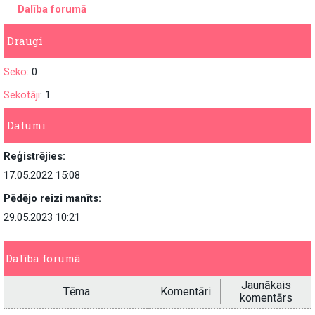
Dalība forumā
Draugi
Seko
: 0
Sekotāji
: 1
Datumi
Reģistrējies:
17.05.2022 15:08
Pēdējo reizi manīts:
29.05.2023 10:21
Dalība forumā
Jaunākais
Tēma
Komentāri
komentārs