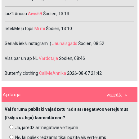
laizīt ānusu
Aivis69
Šodien, 13:13
IetekMeļu tops
Mi mi
Šodien, 13:10
Seriāls iekš instagram :)
Jaunaisgads
Šodien, 08:52
Viss par un ap NL
Vārdotāja
Šodien, 08:46
Butterfly clothing
CallMeAnnika
2026-08-07 21:42
Aptauja
vairāk >
Vai forumā publiski vajadzētu rādīt arī negatīvos vērtējumus
(īkšķis uz leju) komentāriem?
Jā, jāredz arī negatīvie vērtējumi
Nē, lai paliek redzams tikai pozitīvais vērtējums