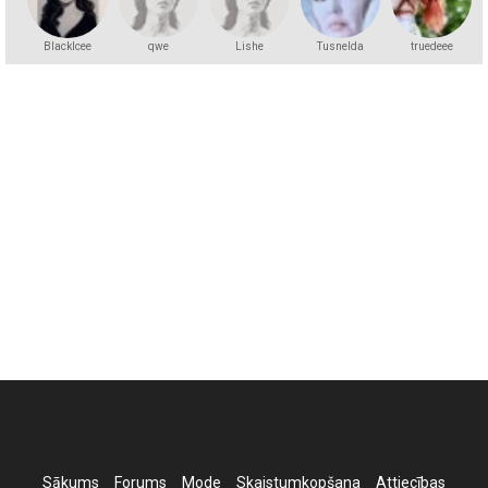
BlackIcee
qwe
Lishe
Tusnelda
truedeee
Sākums
Forums
Mode
Skaistumkopšana
Attiecības