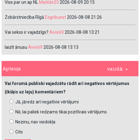
Viss par un ap NL
Matilde23
2026-08-09 20:15
Zobārstniecība Rīgā
Esgribuest
2026-08-08 21:26
Vai sekss ir vajadzīgs?
Aivis69
2026-08-08 13:21
laizīt ānusu
Aivis69
2026-08-08 13:13
Aptauja
vairāk >
Vai forumā publiski vajadzētu rādīt arī negatīvos vērtējumus
(īkšķis uz leju) komentāriem?
Jā, jāredz arī negatīvie vērtējumi
Nē, lai paliek redzams tikai pozitīvais vērtējums
Nezinu, nav viedokļa
Cits