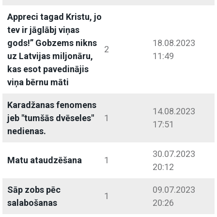
Appreci tagad Kristu, jo
tev ir jāglābj viņas
gods!” Gobzems nikns
18.08.2023
2
uz Latvijas miljonāru,
11:49
kas esot pavedinājis
viņa bērnu māti
Karadžanas fenomens
14.08.2023
jeb "tumšās dvēseles"
1
17:51
nedienas.
30.07.2023
Matu ataudzēšana
1
20:12
Sāp zobs pēc
09.07.2023
1
salabošanas
20:26