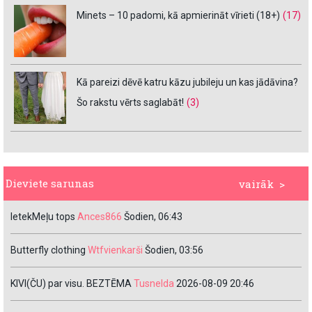
Minets – 10 padomi, kā apmierināt vīrieti (18+)
(17)
Kā pareizi dēvē katru kāzu jubileju un kas jādāvina?
Šo rakstu vērts saglabāt!
(3)
Dieviete sarunas
vairāk >
IetekMeļu tops
Ances866
Šodien, 06:43
Butterfly clothing
Wtfvienkarši
Šodien, 03:56
KIVI(ČU) par visu. BEZTĒMA
Tusnelda
2026-08-09 20:46