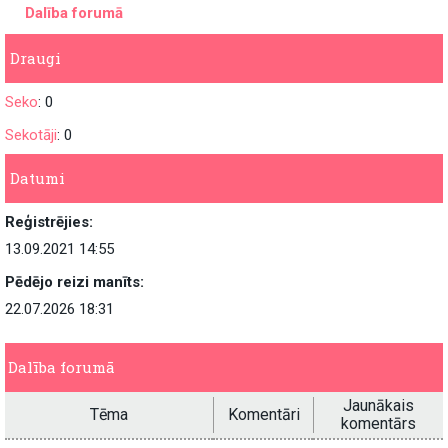
Dalība forumā
Draugi
Seko
: 0
Sekotāji
: 0
Datumi
Reģistrējies:
13.09.2021 14:55
Pēdējo reizi manīts:
22.07.2026 18:31
Dalība forumā
Jaunākais
Tēma
Komentāri
komentārs