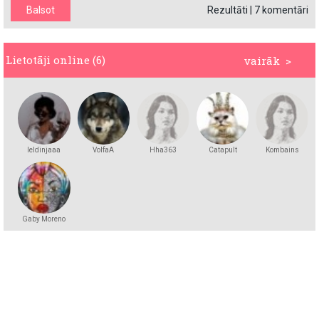
Rezultāti
|
7 komentāri
Lietotāji online (6)
vairāk >
leldinjaaa
VolfaA
Hha363
Catapult
Kombains
Gaby Moreno