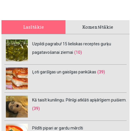
Lasītākie
Komentētākie
Uzpildi pagrabu! 15 lieliskas receptes gurķu
pagatavošanai ziemai
(10)
Ļoti garšīgas un gaisīgas pankūkas
(39)
Kā taisīt kunilingu. Pilnīgi atklāti apķērīgiem puišiem.
(39)
Pildīti pipari ar gardu mērcīti