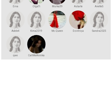
Erna
OlgaTi
Murka39
Astarte
Anette5
Adele4
Kima2019
Mc.Queen
Dzintriņa
Sandra2025
qwe
CallMeAnnika