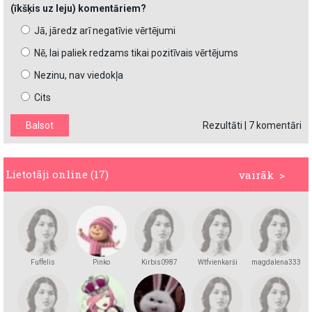
(īkšķis uz leju) komentāriem?
Jā, jāredz arī negatīvie vērtējumi
Nē, lai paliek redzams tikai pozitīvais vērtējums
Nezinu, nav viedokļa
Cits
Rezultāti
|
7 komentāri
Lietotāji online (17)
vairāk >
Fuffelis
Pinko
Kirbis0987
Wtfvienkarši
magdalena333