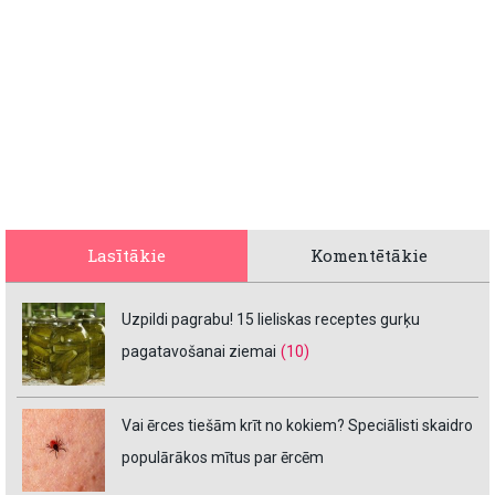
Lasītākie
Komentētākie
Uzpildi pagrabu! 15 lieliskas receptes gurķu
pagatavošanai ziemai
(10)
Vai ērces tiešām krīt no kokiem? Speciālisti skaidro
populārākos mītus par ērcēm