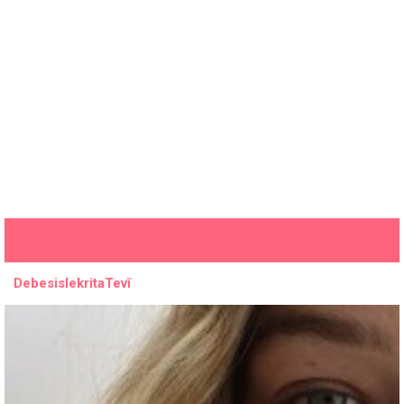
DebesisIekritaTevī