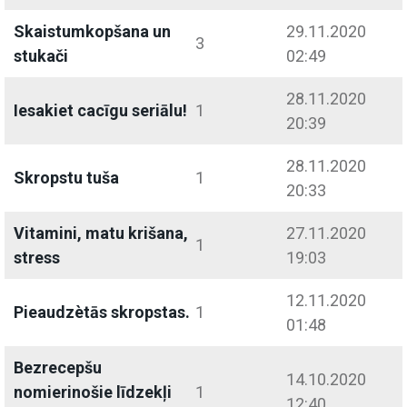
Skaistumkopšana un
29.11.2020
3
stukači
02:49
28.11.2020
Iesakiet cacīgu seriālu!
1
20:39
28.11.2020
Skropstu tuša
1
20:33
Vitamini, matu krišana,
27.11.2020
1
stress
19:03
12.11.2020
Pieaudzètās skropstas.
1
01:48
Bezrecepšu
14.10.2020
nomierinošie līdzekļi
1
12:40