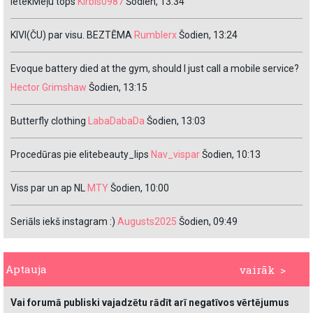
IetekMeļu tops
Kirbis0987
Šodien, 13:34
KIVI(ČU) par visu. BEZTĒMA
Rumblerx
Šodien, 13:24
Evoque battery died at the gym, should I just call a mobile service?
Hector Grimshaw
Šodien, 13:15
Butterfly clothing
LabaDabaDa
Šodien, 13:03
Procedūras pie elitebeauty_lips
Nav_vispar
Šodien, 10:13
Viss par un ap NL
MTY
Šodien, 10:00
Seriāls iekš instagram :)
Augusts2025
Šodien, 09:49
Aptauja
vairāk >
Vai forumā publiski vajadzētu rādīt arī negatīvos vērtējumus