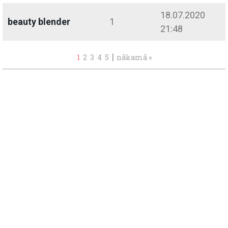
18.07.2020
beauty blender
1
21:48
|
1
2
3
4
5
nākamā »