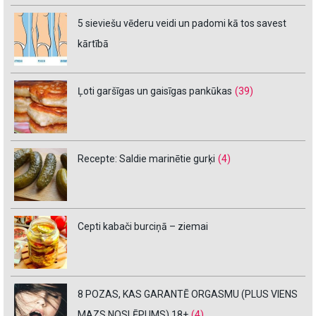
5 sieviešu vēderu veidi un padomi kā tos savest
kārtībā
Ļoti garšīgas un gaisīgas pankūkas
(39)
Recepte: Saldie marinētie gurķi
(4)
Cepti kabači burciņā – ziemai
8 POZAS, KAS GARANTĒ ORGASMU (PLUS VIENS
MAZS NOSLĒPUMS) 18+
(4)