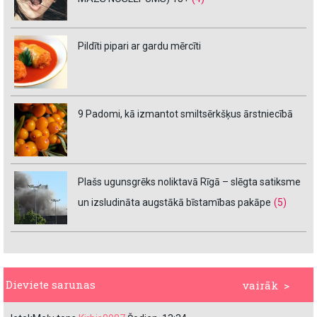
Pildīti pipari ar gardu mērcīti
9 Padomi, kā izmantot smiltsērkšķus ārstniecībā
Plašs ugunsgrēks noliktavā Rīgā – slēgta satiksme
un izsludināta augstākā bīstamības pakāpe
(5)
Dieviete sarunas
vairāk >