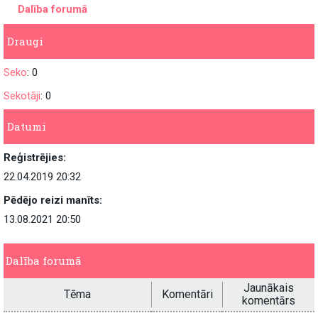
Dalība forumā
Draugi
Seko
: 0
Sekotāji
: 0
Datumi
Reģistrējies:
22.04.2019 20:32
Pēdējo reizi manīts:
13.08.2021 20:50
Dalība forumā
Jaunākais
Tēma
Komentāri
komentārs