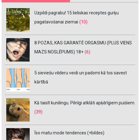
Uzpildi pagrabu! 15 lieliskas receptes gurķu
pagatavošanai ziemai
(10)
8 POZAS, KAS GARANTĒ ORGASMU (PLUS VIENS
MAZS NOSLĒPUMS) 18+
(6)
5 sieviešu vēderu veidi un padomi kā tos savest
kārtībā
Kā taisīt kunilingu. Pilnīgi atklāti apķērīgiem puišiem.
(39)
Īso matu mode tendences (+bildes)