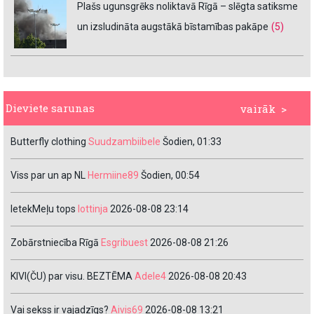
Plašs ugunsgrēks noliktavā Rīgā – slēgta satiksme
un izsludināta augstākā bīstamības pakāpe
(5)
Dieviete sarunas
vairāk >
Butterfly clothing
Suudzambiibele
Šodien, 01:33
Viss par un ap NL
Hermiine89
Šodien, 00:54
IetekMeļu tops
lottinja
2026-08-08 23:14
Zobārstniecība Rīgā
Esgribuest
2026-08-08 21:26
KIVI(ČU) par visu. BEZTĒMA
Adele4
2026-08-08 20:43
Vai sekss ir vajadzīgs?
Aivis69
2026-08-08 13:21