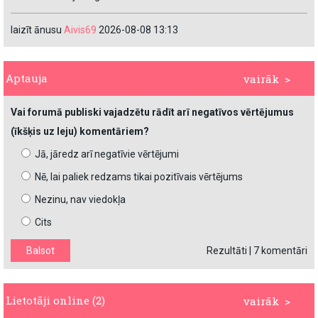
laizīt ānusu
Aivis69
2026-08-08 13:13
Aptauja
vairāk >
Vai forumā publiski vajadzētu rādīt arī negatīvos vērtējumus
(īkšķis uz leju) komentāriem?
Jā, jāredz arī negatīvie vērtējumi
Nē, lai paliek redzams tikai pozitīvais vērtējums
Nezinu, nav viedokļa
Cits
Rezultāti
|
7 komentāri
Lietotāji online (2)
vairāk >