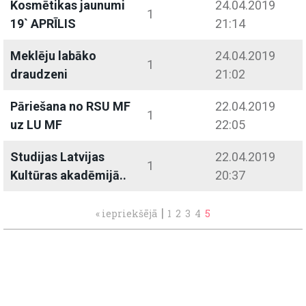
Kosmētikas jaunumi
24.04.2019
1
19` APRĪLIS
21:14
Meklēju labāko
24.04.2019
1
draudzeni
21:02
Pāriešana no RSU MF
22.04.2019
1
uz LU MF
22:05
Studijas Latvijas
22.04.2019
1
Kultūras akadēmijā..
20:37
|
« iepriekšējā
1
2
3
4
5