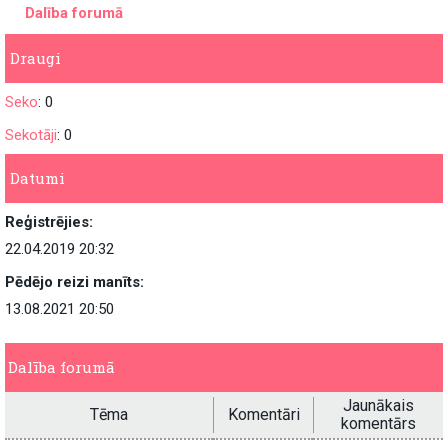
Dalība forumā
Draugi
Seko
: 0
Sekotāji
: 0
Datumi
Reģistrējies:
22.04.2019 20:32
Pēdējo reizi manīts:
13.08.2021 20:50
Dalība forumā
Jaunākais
Tēma
Komentāri
komentārs