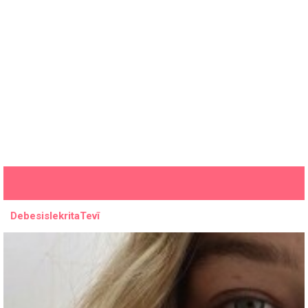
DebesisIekritaTevī