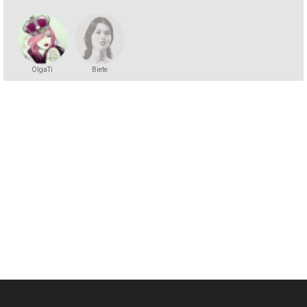
OlgaTi
Biete