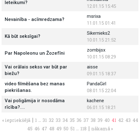
Ieteikumi?
12.01.15 15:45
msrixa
Nevainība - acīmredzama?
11.01.15 01:41
Sikernieks2
Kā būt seksīgai?
10.01.15 21:52
zombijsx
Par Napoleonu un Žozefīni
10.01.15 08:29
Vai orālais sekss var būt par
aisse
biežu?
09.01.15 18:37
video filmēšana bez manas
PandaGirl
piekrišanas.
08.01.15 22:04
Vai poligāmija ir nosodāma
kachene
rīcība?....
06.01.15 18:21
|
..
« iepriekšējā
1
31
32
33
34
35
36
37
38
39
40
41
42
43
44
..
|
45
46
47
48
49
50
51
118
nākamā »