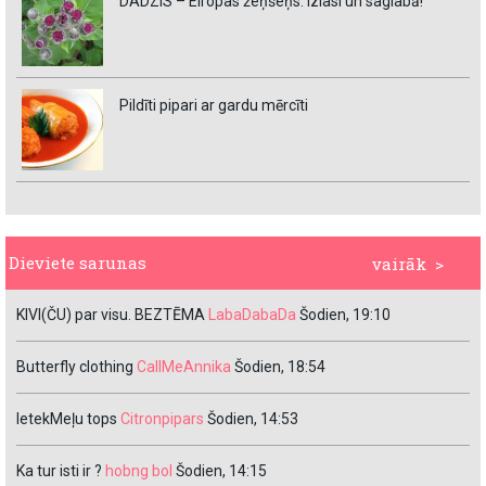
DADZIS – Eiropas žeņšeņs. Izlasi un saglabā!
Pildīti pipari ar gardu mērcīti
Dieviete sarunas
vairāk >
KIVI(ČU) par visu. BEZTĒMA
LabaDabaDa
Šodien, 19:10
Butterfly clothing
CallMeAnnika
Šodien, 18:54
IetekMeļu tops
Citronpipars
Šodien, 14:53
Ka tur isti ir ?
hobng bol
Šodien, 14:15