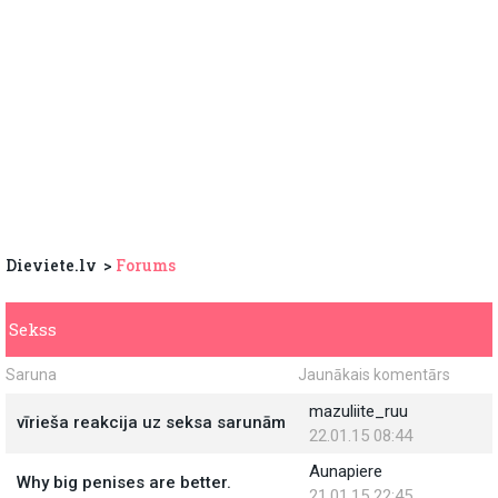
Dieviete.lv
Forums
Sekss
Saruna
Jaunākais komentārs
mazuliite_ruu
vīrieša reakcija uz seksa sarunām
22.01.15 08:44
Aunapiere
Why big penises are better.
21.01.15 22:45