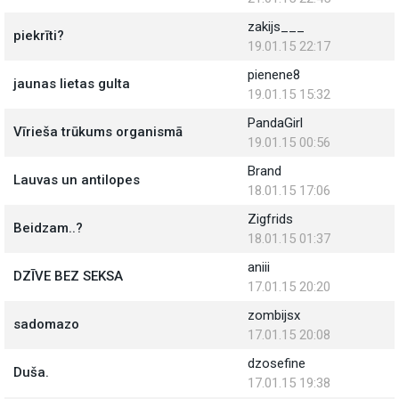
zakijs___
piekrīti?
19.01.15 22:17
pienene8
jaunas lietas gulta
19.01.15 15:32
PandaGirl
Vīrieša trūkums organismā
19.01.15 00:56
Brand
Lauvas un antilopes
18.01.15 17:06
Zigfrids
Beidzam..?
18.01.15 01:37
aniii
DZĪVE BEZ SEKSA
17.01.15 20:20
zombijsx
sadomazo
17.01.15 20:08
dzosefine
Duša.
17.01.15 19:38