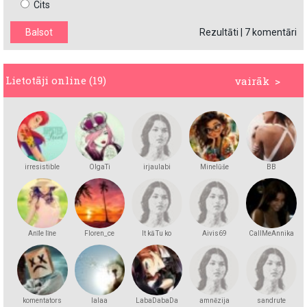
Cits
Rezultāti
|
7 komentāri
Lietotāji online (19)
vairāk >
irresistible
OlgaTi
irjaulabi
Minelūše
BB
Anīle līne
Floren_ce
It kā Tu ko
Aivis69
CallMeAnnika
zinātu
komentators
lalaa
LabaDabaDa
amnēzija
sandrute