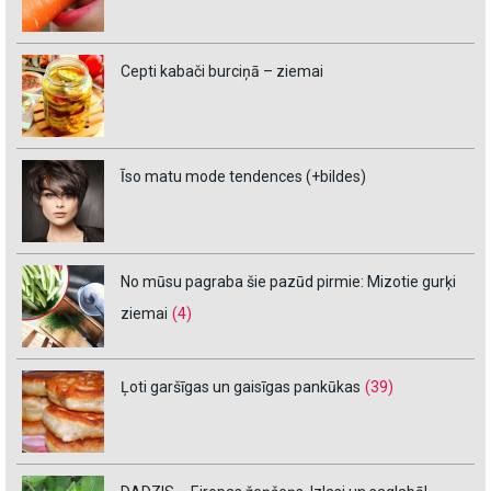
Cepti kabači burciņā – ziemai
Īso matu mode tendences (+bildes)
No mūsu pagraba šie pazūd pirmie: Mizotie gurķi
ziemai
(4)
Ļoti garšīgas un gaisīgas pankūkas
(39)