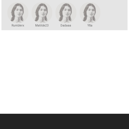
Rumblerx
Matilde23
Dadaaa
Ytta