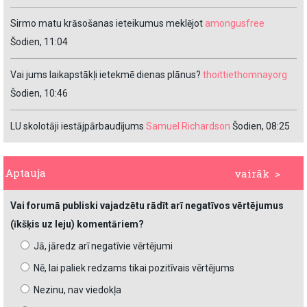
Sirmo matu krāsošanas ieteikumus meklējot
amongusfree
Šodien, 11:04
Vai jums laikapstākļi ietekmē dienas plānus?
thoittiethomnayorg
Šodien, 10:46
LU skolotāji iestājpārbaudījums
Samuel Richardson
Šodien, 08:25
Aptauja
vairāk >
Vai forumā publiski vajadzētu rādīt arī negatīvos vērtējumus
(īkšķis uz leju) komentāriem?
Jā, jāredz arī negatīvie vērtējumi
Nē, lai paliek redzams tikai pozitīvais vērtējums
Nezinu, nav viedokļa