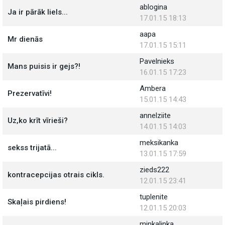
ablogina
Ja ir pārāk liels...
17.01.15 18:13
aapa
Mr dienās
17.01.15 15:11
Pavelnieks
Mans puisis ir gejs?!
16.01.15 17:23
Ambera
Prezervatīvi!
15.01.15 14:43
annelziite
Uz,ko krīt vīrieši?
14.01.15 14:03
meksikanka
sekss trijatā...
13.01.15 17:59
zieds222
kontracepcijas otrais cikls.
12.01.15 23:41
tuplenite
Skaļais pirdiens!
12.01.15 20:03
minkalinka