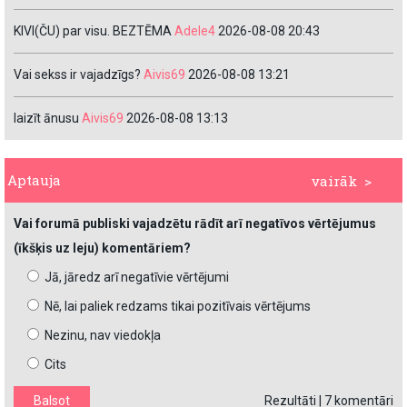
KIVI(ČU) par visu. BEZTĒMA
Adele4
2026-08-08 20:43
Vai sekss ir vajadzīgs?
Aivis69
2026-08-08 13:21
laizīt ānusu
Aivis69
2026-08-08 13:13
Aptauja
vairāk >
Vai forumā publiski vajadzētu rādīt arī negatīvos vērtējumus
(īkšķis uz leju) komentāriem?
Jā, jāredz arī negatīvie vērtējumi
Nē, lai paliek redzams tikai pozitīvais vērtējums
Nezinu, nav viedokļa
Cits
Rezultāti
|
7 komentāri