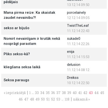
pēdējais
13.12.14 09:50
Mana pirma reize: Ka skaistak
porcelainely
zaudet nevainibu?!
12.12.14 09:05
TwistTheLeaf
sekss ar bijušo
11.12.14 22:43
Nomirt nevainīgam ir krutāk nekā
sukade0
nosprāgt parastam
11.12.14 22:26
enija
Pliks sekss-kā?
11.12.14 15:53
delusion
kliegšana seksa laikā
11.12.14 08:12
Dreikss
Seksa paraugs
10.12.14 22:50
|
..
« iepriekšējā
1
33
34
35
36
37
38
39
40
41
42
43
44
45
..
|
46
47
48
49
50
51
52
53
118
nākamā »