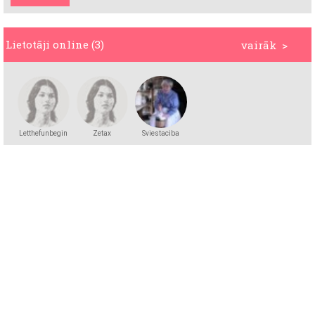
Lietotāji online (3)
vairāk >
Letthefunbegin
Zetax
Sviestaciba