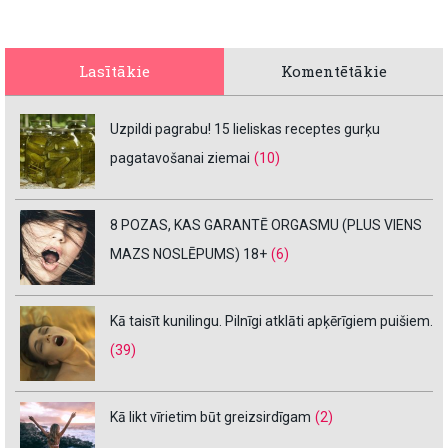
Lasītākie
Komentētākie
Uzpildi pagrabu! 15 lieliskas receptes gurķu
pagatavošanai ziemai
(10)
8 POZAS, KAS GARANTĒ ORGASMU (PLUS VIENS
MAZS NOSLĒPUMS) 18+
(6)
Kā taisīt kunilingu. Pilnīgi atklāti apķērīgiem puišiem.
(39)
Kā likt vīrietim būt greizsirdīgam
(2)