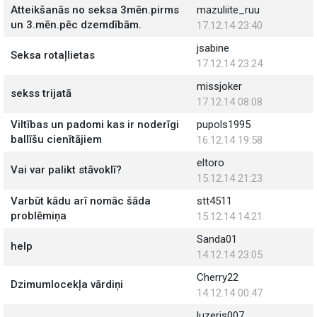
Atteikšanās no seksa 3mēn.pirms
mazuliite_ruu
un 3.mēn.pēc dzemdībām.
17.12.14 23:40
jsabine
Seksa rotaļlietas
17.12.14 23:24
missjoker
sekss trijatā
17.12.14 08:08
Viltības un padomi kas ir noderīgi
pupols1995
ballīšu cienītājiem
16.12.14 19:58
eltoro
Vai var palikt stāvoklī?
15.12.14 21:23
Varbūt kādu arī nomāc šāda
stt4511
problēmiņa
15.12.14 14:21
Sanda01
help
14.12.14 23:05
Cherry22
Dzimumlocekļa vārdiņi
14.12.14 00:47
luzeris007