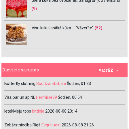
Siera kūka bez cepšanas. Garšīgi un ļoti vienkārši
(9)
Visu laiku labākā kūka – “Vāverīte”
(52)
Dieviete sarunas
vairāk >
Butterfly clothing
Suudzambiibele
Šodien, 01:33
Viss par un ap NL
Hermiine89
Šodien, 00:54
IetekMeļu tops
lottinja
2026-08-08 23:14
Zobārstniecība Rīgā
Esgribuest
2026-08-08 21:26