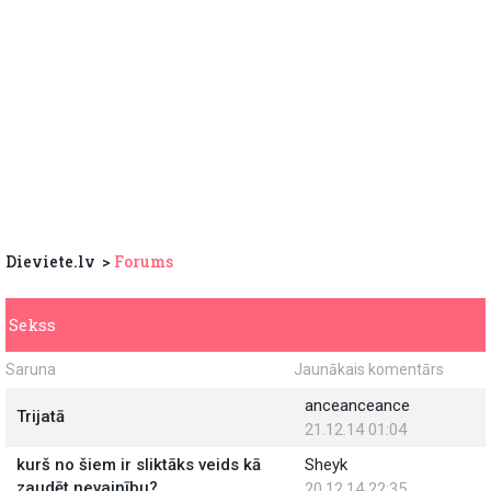
Dieviete.lv
Forums
Sekss
Saruna
Jaunākais komentārs
anceanceance
Trijatā
21.12.14 01:04
kurš no šiem ir sliktāks veids kā
Sheyk
zaudēt nevainību?
20.12.14 22:35