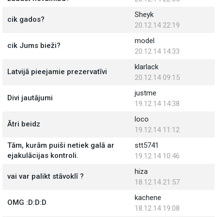
Sheyk
cik gados?
20.12.14 22:19
model
cik Jums bieži?
20.12.14 14:33
klarlack
Latvijā pieejamie prezervatīvi
20.12.14 09:15
justme
Divi jautājumi
19.12.14 14:38
loco
Ātri beidz
19.12.14 11:12
Tām, kurām puiši netiek galā ar
stt5741
ejakulācijas kontroli.
19.12.14 10:46
hiza
vai var palikt stāvoklī ?
18.12.14 21:57
kachene
OMG :D:D:D
18.12.14 19:08