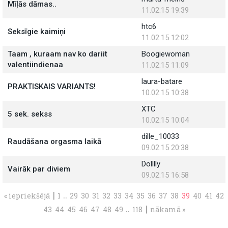
Mīļās dāmas..
11.02.15 19:39
htc6
Seksīgie kaimiņi
11.02.15 12:02
Taam , kuraam nav ko dariit
Boogiewoman
valentiindienaa
11.02.15 11:09
laura-batare
PRAKTISKAIS VARIANTS!
10.02.15 10:38
XTC
5 sek. sekss
10.02.15 10:04
dille_10033
Raudāšana orgasma laikā
09.02.15 20:38
Dolllly
Vairāk par diviem
09.02.15 16:58
|
..
« iepriekšējā
1
29
30
31
32
33
34
35
36
37
38
39
40
41
42
..
|
43
44
45
46
47
48
49
118
nākamā »