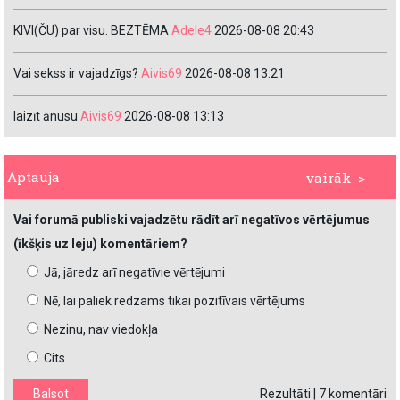
KIVI(ČU) par visu. BEZTĒMA
Adele4
2026-08-08 20:43
Vai sekss ir vajadzīgs?
Aivis69
2026-08-08 13:21
laizīt ānusu
Aivis69
2026-08-08 13:13
Aptauja
vairāk >
Vai forumā publiski vajadzētu rādīt arī negatīvos vērtējumus
(īkšķis uz leju) komentāriem?
Jā, jāredz arī negatīvie vērtējumi
Nē, lai paliek redzams tikai pozitīvais vērtējums
Nezinu, nav viedokļa
Cits
Rezultāti
|
7 komentāri