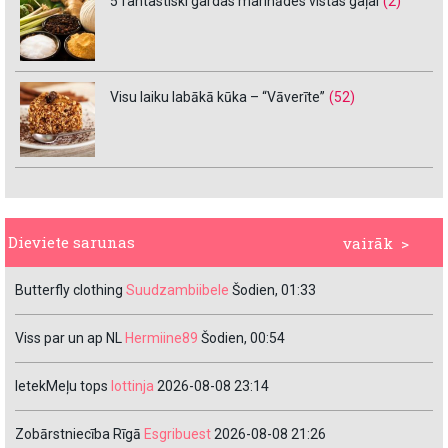
5 fantastiski gardas marinādes vistas gaļai
(2)
Visu laiku labākā kūka – “Vāverīte”
(52)
Dieviete sarunas
vairāk >
Butterfly clothing
Suudzambiibele
Šodien, 01:33
Viss par un ap NL
Hermiine89
Šodien, 00:54
IetekMeļu tops
lottinja
2026-08-08 23:14
Zobārstniecība Rīgā
Esgribuest
2026-08-08 21:26