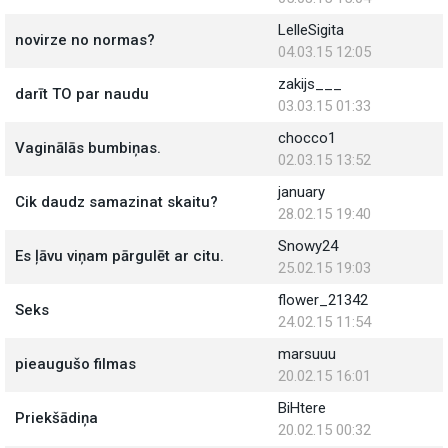
LelleSigita
novirze no normas?
04.03.15 12:05
zakijs___
darīt TO par naudu
03.03.15 01:33
chocco1
Vaginālās bumbiņas.
02.03.15 13:52
january
Cik daudz samazinat skaitu?
28.02.15 19:40
Snowy24
Es ļāvu viņam pārgulēt ar citu.
25.02.15 19:03
flower_21342
Seks
24.02.15 11:54
marsuuu
pieaugušo filmas
20.02.15 16:01
BiHtere
Priekšādiņa
20.02.15 00:32