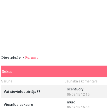
Dieviete.lv
Forums
Sekss
Saruna
Jaunākais komentārs
scentivory
Vai sievietes zināja??
06.03.15 12:15
murc
Viesnīca seksam
05.03.15 15:04