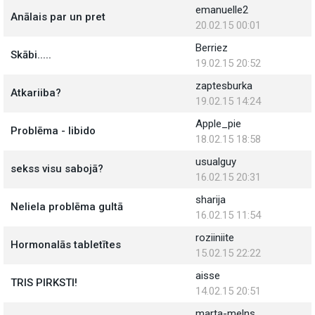
emanuelle2
Anālais par un pret
20.02.15 00:01
Berriez
Skābi.....
19.02.15 20:52
zaptesburka
Atkariiba?
19.02.15 14:24
Apple_pie
Problēma - libido
18.02.15 18:58
usualguy
sekss visu sabojā?
16.02.15 20:31
sharija
Neliela problēma gultā
16.02.15 11:54
roziiniite
Hormonalās tabletītes
15.02.15 22:22
aisse
TRIS PIRKSTI!
14.02.15 20:51
marta-melns