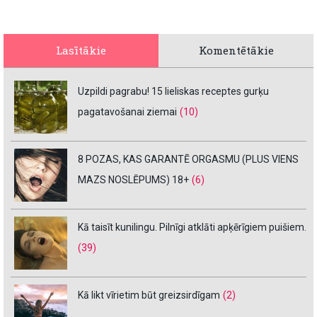
Lasītākie
Komentētākie
Uzpildi pagrabu! 15 lieliskas receptes gurķu
pagatavošanai ziemai
(10)
8 POZAS, KAS GARANTĒ ORGASMU (PLUS VIENS
MAZS NOSLĒPUMS) 18+
(6)
Kā taisīt kunilingu. Pilnīgi atklāti apķērīgiem puišiem.
(39)
Kā likt vīrietim būt greizsirdīgam
(2)