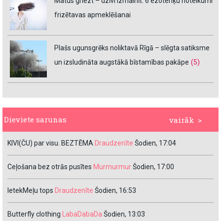
Matus griezt – dzīvi izmainīt. 6 ezoteriķu noteikumi
frizētavas apmeklēšanai
Plašs ugunsgrēks noliktavā Rīgā – slēgta satiksme
un izsludināta augstākā bīstamības pakāpe
(5)
Dieviete sarunas
vairāk >
KIVI(ČU) par visu. BEZTĒMA
Draudzenīte
Šodien, 17:04
Ceļošana bez otrās pusītes
Murmurmur
Šodien, 17:00
IetekMeļu tops
Draudzenīte
Šodien, 16:53
Butterfly clothing
LabaDabaDa
Šodien, 13:03