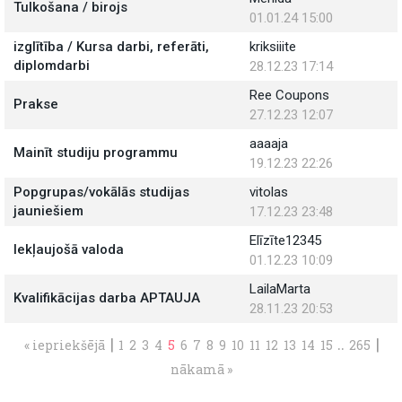
Tulkošana / birojs
01.01.24 15:00
izglītība / Kursa darbi, referāti,
kriksiiite
diplomdarbi
28.12.23 17:14
Ree Coupons
Prakse
27.12.23 12:07
aaaaja
Mainīt studiju programmu
19.12.23 22:26
Popgrupas/vokālās studijas
vitolas
jauniešiem
17.12.23 23:48
Elīzīte12345
Iekļaujošā valoda
01.12.23 10:09
LailaMarta
Kvalifikācijas darba APTAUJA
28.11.23 20:53
|
..
|
« iepriekšējā
1
2
3
4
5
6
7
8
9
10
11
12
13
14
15
265
nākamā »