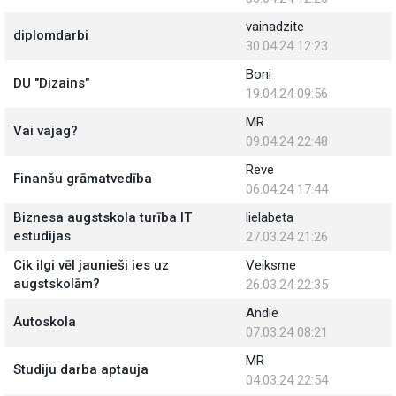
vainadzite
diplomdarbi
30.04.24 12:23
Boni
DU "Dizains"
19.04.24 09:56
MR
Vai vajag?
09.04.24 22:48
Reve
Finanšu grāmatvedība
06.04.24 17:44
Biznesa augstskola turība IT
lielabeta
estudijas
27.03.24 21:26
Cik ilgi vēl jaunieši ies uz
Veiksme
augstskolām?
26.03.24 22:35
Andie
Autoskola
07.03.24 08:21
MR
Studiju darba aptauja
04.03.24 22:54