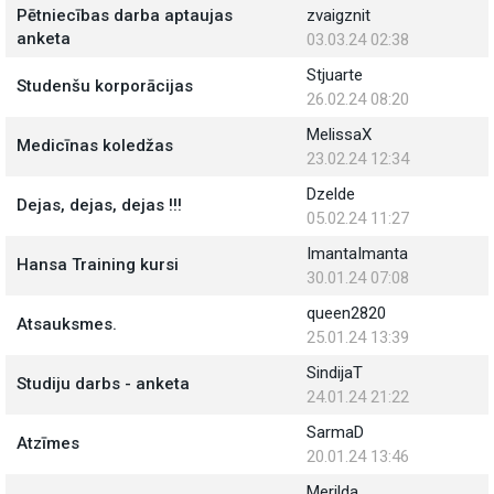
Pētniecības darba aptaujas
zvaigznit
anketa
03.03.24 02:38
Stjuarte
Studenšu korporācijas
26.02.24 08:20
MelissaX
Medicīnas koledžas
23.02.24 12:34
Dzelde
Dejas, dejas, dejas !!!
05.02.24 11:27
ImantaImanta
Hansa Training kursi
30.01.24 07:08
queen2820
Atsauksmes.
25.01.24 13:39
SindijaT
Studiju darbs - anketa
24.01.24 21:22
SarmaD
Atzīmes
20.01.24 13:46
Merilda