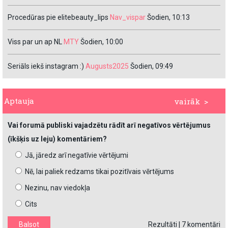
Procedūras pie elitebeauty_lips
Nav_vispar
Šodien, 10:13
Viss par un ap NL
MTY
Šodien, 10:00
Seriāls iekš instagram :)
Augusts2025
Šodien, 09:49
Aptauja
vairāk >
Vai forumā publiski vajadzētu rādīt arī negatīvos vērtējumus
(īkšķis uz leju) komentāriem?
Jā, jāredz arī negatīvie vērtējumi
Nē, lai paliek redzams tikai pozitīvais vērtējums
Nezinu, nav viedokļa
Cits
Rezultāti
|
7 komentāri