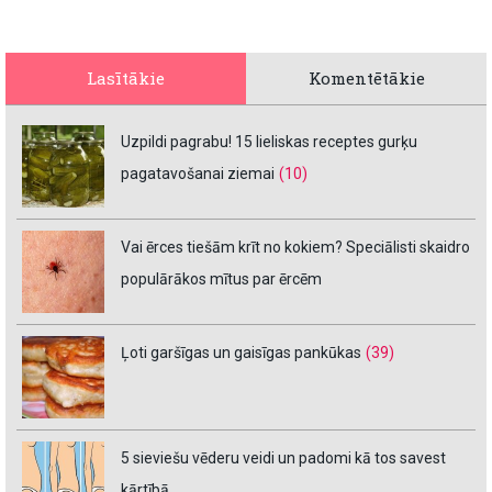
Lasītākie
Komentētākie
Uzpildi pagrabu! 15 lieliskas receptes gurķu
pagatavošanai ziemai
(10)
Vai ērces tiešām krīt no kokiem? Speciālisti skaidro
populārākos mītus par ērcēm
Ļoti garšīgas un gaisīgas pankūkas
(39)
5 sieviešu vēderu veidi un padomi kā tos savest
kārtībā