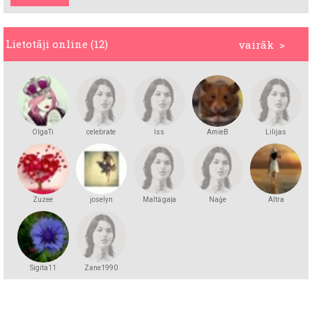
Lietotāji online (12)
vairāk >
OlgaTi
celebrate
lss
AmieB
Lilijas
Zuzee
joselyn
Maltā gaļa
Naģe
Altra
Sigita11
Zane1990