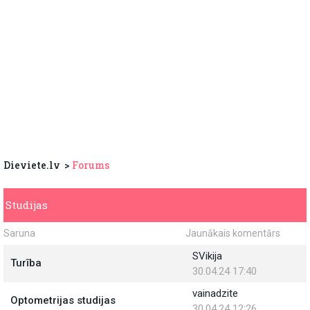
Dieviete.lv
Forums
Studijas
Saruna
Jaunākais komentārs
SVikija
Turība
30.04.24 17:40
vainadzite
Optometrijas studijas
30.04.24 12:26