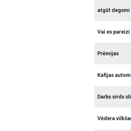
atgūt degsmi 
Vai es pareizi
Prēmijas
Kafijas autom
Darbs sirds s
Vēdera vilkša