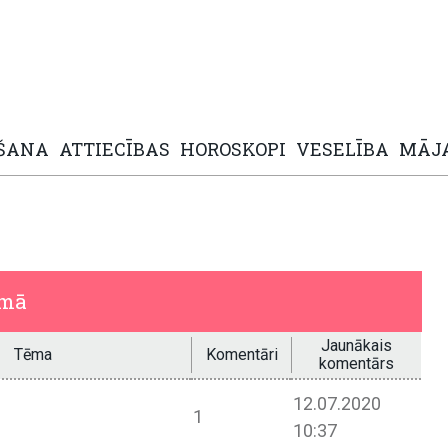
ŠANA
ATTIECĪBAS
HOROSKOPI
VESELĪBA
MĀJ
umā
Jaunākais
Tēma
Komentāri
komentārs
12.07.2020
1
10:37