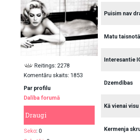
Puisim nav d
Matu taisnotā
Interesantie IG
Reitings: 2278
Komentāru skaits: 1853
Dzemdības
Par profilu
Dalība forumā
Kā vienai visu
Draugi
Kermenja skr
Seko
: 0