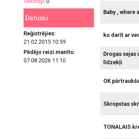
Sekotāji
: 0
Baby , where 
Datumi
Reģistrējies:
ko darīt ar v
21.02.2015 10:59
Pēdējo reizi manīts:
Drogas sejas
07.08.2026 11:10
līdzekļi
OK pārtraukša
Skropstas sk
TONALAIS kre