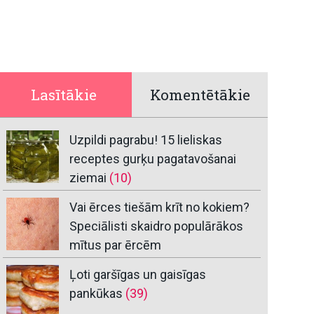
Lasītākie
Komentētākie
Uzpildi pagrabu! 15 lieliskas
receptes gurķu pagatavošanai
ziemai
(10)
Vai ērces tiešām krīt no kokiem?
Speciālisti skaidro populārākos
mītus par ērcēm
Ļoti garšīgas un gaisīgas
pankūkas
(39)