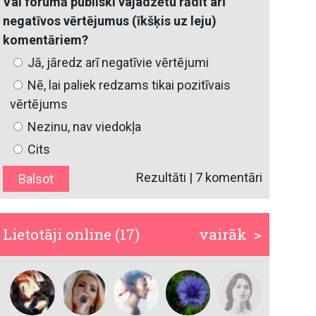
Vai forumā publiski vajadzētu rādīt arī
negatīvos vērtējumus (īkšķis uz leju)
komentāriem?
Jā, jāredz arī negatīvie vērtējumi
Nē, lai paliek redzams tikai pozitīvais
vērtējums
Nezinu, nav viedokļa
Cits
Rezultāti
|
7 komentāri
Lietotāji online (17)
vairāk >