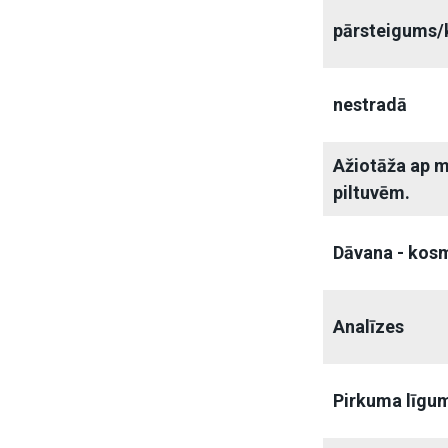
pārsteigums/
nestradā
Ažiotāža ap 
piltuvēm.
Dāvana - kos
Analīzes
Pirkuma līgum