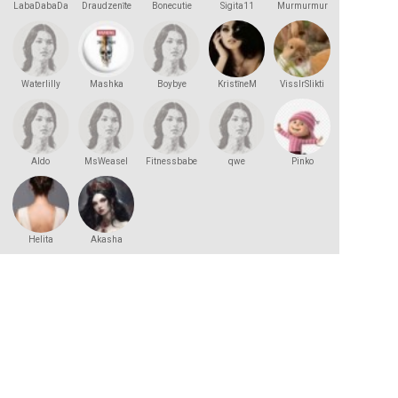
LabaDabaDa
Draudzenīte
Bonecutie
Sigita11
Murmurmur
Waterlilly
Mashka
Boybye
KristīneM
VissIrSlikti
Kakashka
Aldo
MsWeasel
Fitnessbabe
qwe
Pinko
Helita
Akasha