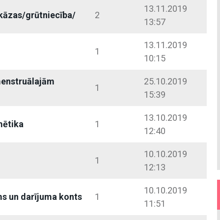
13.11.2019
kāzas/grūtniecība/
2
13:57
13.11.2019
1
10:15
menstruālajām
25.10.2019
1
15:39
13.10.2019
mētika
1
12:40
10.10.2019
1
12:13
10.10.2019
s un darījuma konts
1
11:51