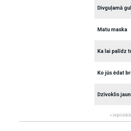
Divguļamā gu
Matu maska
Ka lai palīdz
Ko jūs ēdat b
Dzīvoklis jau
« iepriekš