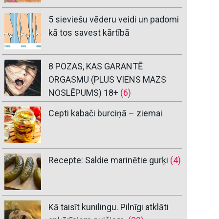
5 sieviešu vēderu veidi un padomi
kā tos savest kārtībā
8 POZAS, KAS GARANTĒ
ORGASMU (PLUS VIENS MAZS
NOSLĒPUMS) 18+
(6)
Cepti kabači burciņā – ziemai
Recepte: Saldie marinētie gurķi
(4)
Kā taisīt kunilingu. Pilnīgi atklāti