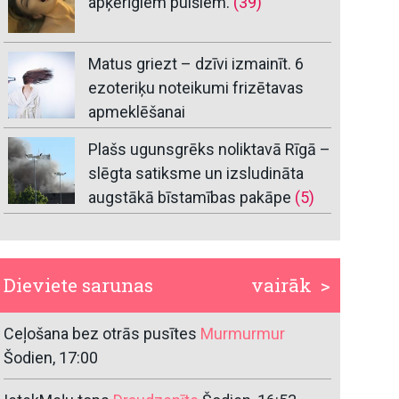
apķērīgiem puišiem.
(39)
Matus griezt – dzīvi izmainīt. 6
ezoteriķu noteikumi frizētavas
apmeklēšanai
Plašs ugunsgrēks noliktavā Rīgā –
slēgta satiksme un izsludināta
augstākā bīstamības pakāpe
(5)
Dieviete sarunas
vairāk >
Ceļošana bez otrās pusītes
Murmurmur
Šodien, 17:00