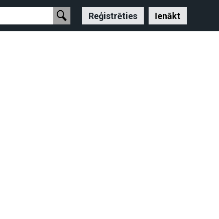
Reģistrēties
Ienākt