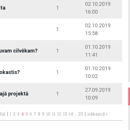
02.10.2019
lta
1
16:00
02.10.2019
1
15:58
01.10.2019
 tuvam cilvēkam?
1
11:41
01.10.2019
rokastis?
1
10:02
27.09.2019
najā projektā
1
10:09
|
..
|
ējā
1
2
3
4
5
6
7
8
9
10
11
12
13
14
23
nākamā »