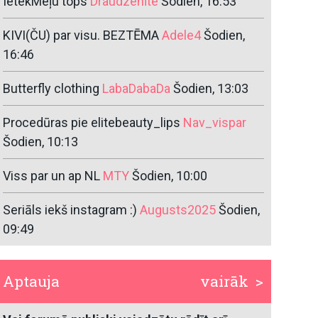
IetekMeļu tops
Draudzenīte
Šodien, 16:53
KIVI(ČU) par visu. BEZTĒMA
Adele4
Šodien,
16:46
Butterfly clothing
LabaDabaDa
Šodien, 13:03
Procedūras pie elitebeauty_lips
Nav_vispar
Šodien, 10:13
Viss par un ap NL
MTY
Šodien, 10:00
Seriāls iekš instagram :)
Augusts2025
Šodien,
09:49
Aptauja
vairāk >