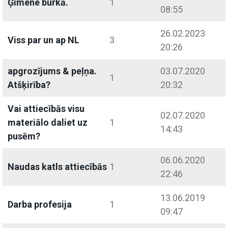
Ģimene burkā.
1
08:55
26.02.2023
Viss par un ap NL
3
20:26
apgrozījums & peļņa.
03.07.2020
1
Atšķirība?
20:32
Vai attiecībās visu
02.07.2020
materiālo daliet uz
1
14:43
pusēm?
06.06.2020
Naudas katls attiecībās
1
22:46
13.06.2019
Darba profesija
1
09:47