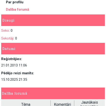
Par profilu
Dalība forumā
Draugi
Seko
: 0
Sekotāji
: 0
Datumi
Reģistrējies:
21.01.2013 11:06
Pēdējo reizi manīts:
15.10.2025 21:35
Dalība forumā
Jaunākais
Tēma
Komentāri