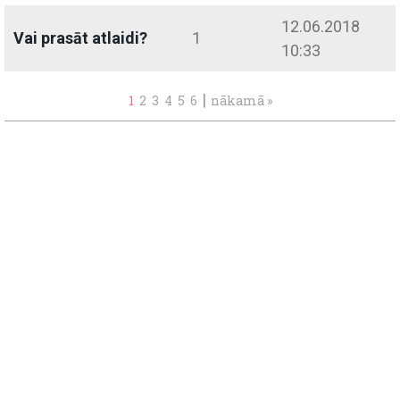
12.06.2018
Vai prasāt atlaidi?
1
10:33
|
1
2
3
4
5
6
nākamā »