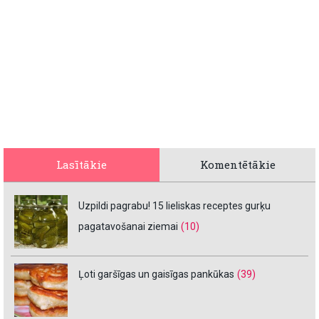
Lasītākie
Komentētākie
Uzpildi pagrabu! 15 lieliskas receptes gurķu
pagatavošanai ziemai
(10)
Ļoti garšīgas un gaisīgas pankūkas
(39)