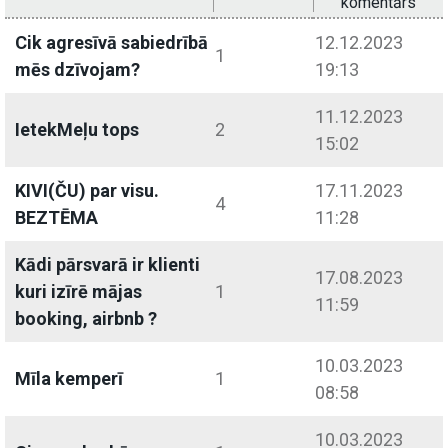
komentārs
Cik agresīvā sabiedrībā
12.12.2023
1
mēs dzīvojam?
19:13
11.12.2023
IetekMeļu tops
2
15:02
KIVI(ČU) par visu.
17.11.2023
4
BEZTĒMA
11:28
Kādi pārsvarā ir klienti
17.08.2023
kuri izīrē mājas
1
11:59
booking, airbnb ?
10.03.2023
Mīla kemperī
1
08:58
10.03.2023