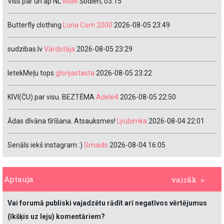
Viss par un ap NL
Mia6
Šodien, 03:15
Butterfly clothing
Luna Com 2000
2026-08-05 23:49
sudzibas.lv
Vārdotāja
2026-08-05 23:29
IetekMeļu tops
glorijastasta
2026-08-05 23:22
KIVI(ČU) par visu. BEZTĒMA
Adele4
2026-08-05 22:50
Ādas dīvāna tīrīšana. Atsauksmes!
Lyubimka
2026-08-04 22:01
Seriāls iekš instagram :)
Smaids
2026-08-04 16:05
Aptauja
vairāk >
Vai forumā publiski vajadzētu rādīt arī negatīvos vērtējumus
(īkšķis uz leju) komentāriem?