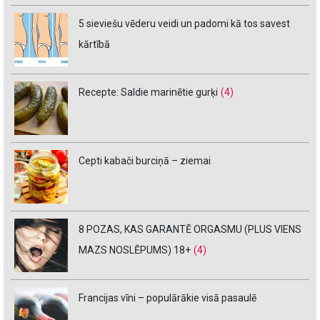
5 sieviešu vēderu veidi un padomi kā tos savest
kārtībā
Recepte: Saldie marinētie gurķi
(4)
Cepti kabači burciņā – ziemai
8 POZAS, KAS GARANTĒ ORGASMU (PLUS VIENS
MAZS NOSLĒPUMS) 18+
(4)
Francijas vīni – populārākie visā pasaulē