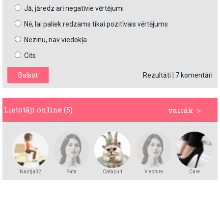
Jā, jāredz arī negatīvie vērtējumi
Nē, lai paliek redzams tikai pozitīvais vērtējums
Nezinu, nav viedokļa
Cits
Rezultāti
|
7 komentāri
Lietotāji online (5)
vairāk >
Nastja32
Pata
Catapult
Viesture
Care