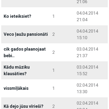
21:06
04.04.2014
Ko ieteiksiet?
1
21:04
04.04.2014
Veco ļaužu pansionāti
2
15:10
cik gados plaanojaat
03.04.2014
2
bebi..
21:37
Kādu mūziku
03.04.2014
1
klausāties?
15:52
02.04.2014
vissmīļākais
1
13:30
02.04.2014
Kā dejo jūsu vīrieši?
2