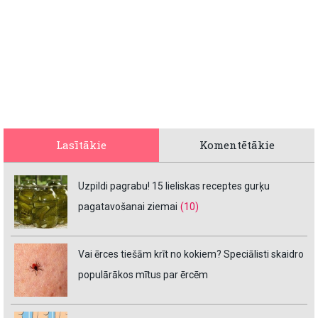
Lasītākie
Komentētākie
Uzpildi pagrabu! 15 lieliskas receptes gurķu
pagatavošanai ziemai
(10)
Vai ērces tiešām krīt no kokiem? Speciālisti skaidro
populārākos mītus par ērcēm