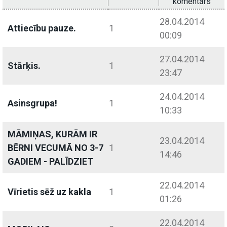
komentārs
28.04.2014
Attiecību pauze.
1
00:09
27.04.2014
Stārķis.
1
23:47
24.04.2014
Asinsgrupa!
1
10:33
MĀMIŅAS, KURĀM IR
23.04.2014
BĒRNI VECUMĀ NO 3-7
1
14:46
GADIEM - PALĪDZIET
22.04.2014
Vīrietis sēž uz kakla
1
01:26
22.04.2014