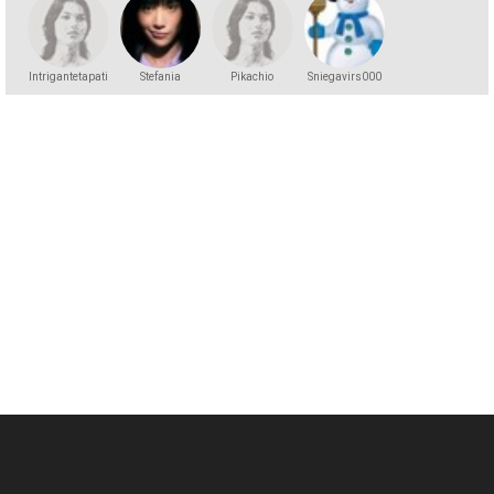
Intrigantetapati
Stefania
Pikachio
Sniegavirs000