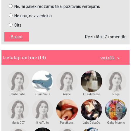
Nē, lai paliek redzams tikai pozitīvais vērtējums
Nezinu, nav viedokļa
Cits
Rezultāti
|
7 komentāri
Lietotāji online (14)
vairāk >
Hubabuba
Zilais Valis
Ariete
Elizabeteeee
Naģe
Marta007
It kā Tu ko
Persiksss
LabaDabaDa
Gaby Moreno
zinātu