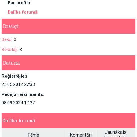
Par profilu
Dalība forumā
Draugi
Seko
: 0
Sekotāji
: 3
Datumi
Reģistrējies:
25.05.2012 22:33
Pēdējo reizi manīts:
08.09.2024 17:27
Dalība forumā
Jaunākais
Tēma
Komentāri