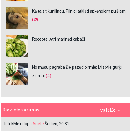
Kā taisīt kunilingu. Pilnīgi atklāti apķērīgiem puišiem.
(39)
Recepte: Ātri marinēti kabači
No mūsu pagraba šie pazūd pirmie: Mizotie gurķi
ziemai
(4)
Dieviete sarunas
vairāk >
IetekMeļu tops
Ariete
Šodien, 20:31