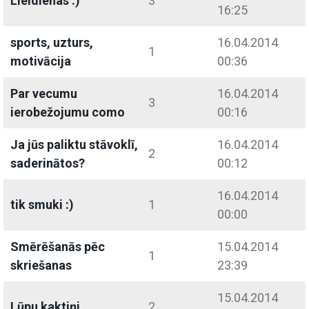
Lieldienas :)
3
16:25
sports, uzturs,
16.04.2014
1
motivācija
00:36
Par vecumu
16.04.2014
3
ierobežojumu como
00:16
Ja jūs paliktu stāvoklī,
16.04.2014
2
saderinātos?
00:12
16.04.2014
tik smuki :)
1
00:00
Smērēšanās pēc
15.04.2014
1
skriešanas
23:39
15.04.2014
Lūpu kaktiņi
2