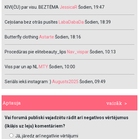
KIVI(ČU) par visu. BEZTĒMA
JessicaR
Šodien, 19:47
Ceļošana bez otrās pusītes
LabaDabaDa
Šodien, 18:39
Butterfly clothing
Astarte
Šodien, 18:16
Procedūras pie elitebeauty_lips
Nav_vispar
Šodien, 10:13
Viss par un ap NL
MTY
Šodien, 10:00
Seriāls iekš instagram :)
Augusts2025
Šodien, 09:49
Aptauja
vairāk >
Vai forumā publiski vajadzētu rādīt arī negatīvos vērtējumus
(īkšķis uz leju) komentāriem?
Jā, jāredz arī negatīvie vērtējumi