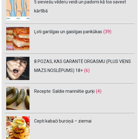
5 sieviešu vēderu veidi un padomi kā tos savest
kārtībā
Ļoti garšīgas un gaisīgas pankūkas
(39)
8 POZAS, KAS GARANTĒ ORGASMU (PLUS VIENS
MAZS NOSLĒPUMS) 18+
(6)
Recepte: Saldie marinētie gurķi
(4)
Cepti kabači burciņā – ziemai