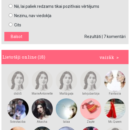
Nē, lai paliek redzams tikai pozitīvais vērtējums
Nezinu, nav viedokļa
Cits
Rezultāti
|
7 komentāri
Lietotāji online (18)
vairāk >
didii5
MarieAntoinette
Maltā gaļa
latvjubarbija
Fantasia
Sviestaciba
Akasha
lalaa
Zapte
Mc.Queen