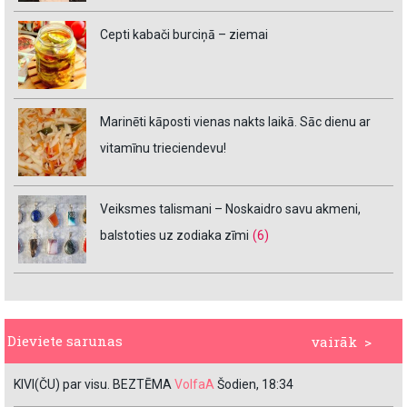
Cepti kabači burciņā – ziemai
Marinēti kāposti vienas nakts laikā. Sāc dienu ar
vitamīnu trieciendevu!
Veiksmes talismani – Noskaidro savu akmeni,
balstoties uz zodiaka zīmi
(6)
Dieviete sarunas
vairāk >
KIVI(ČU) par visu. BEZTĒMA
VolfaA
Šodien, 18:34