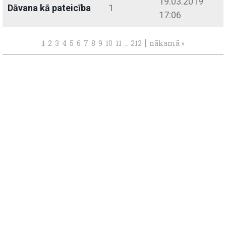
19.03.2019
Dāvana kā pateicība
1
17:06
..
|
1
2
3
4
5
6
7
8
9
10
11
212
nākamā »