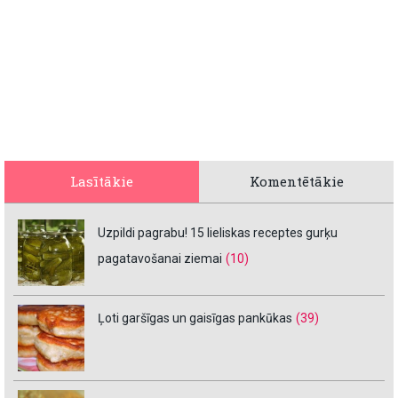
Lasītākie
Komentētākie
Uzpildi pagrabu! 15 lieliskas receptes gurķu
pagatavošanai ziemai
(10)
Ļoti garšīgas un gaisīgas pankūkas
(39)