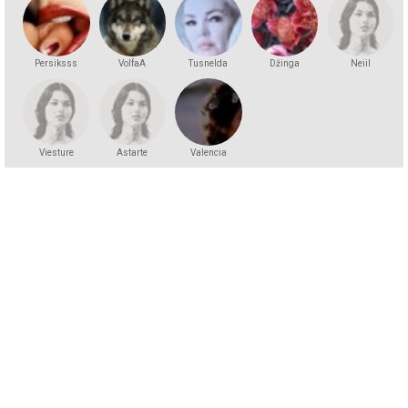
Persiksss
VolfaA
Tusnelda
Džinga
Neiil
Viesture
Astarte
Valencia