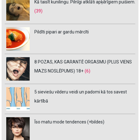
Kā taisīt kunilingu. Pilnīgi atklāti apķērīgiem puišiem.
(39)
Pildīti pipari ar gardu mērcīti
8 POZAS, KAS GARANTĒ ORGASMU (PLUS VIENS
MAZS NOSLĒPUMS) 18+
(6)
5 sieviešu vēderu veidi un padomi kā tos savest
kārtībā
Īso matu mode tendences (+bildes)