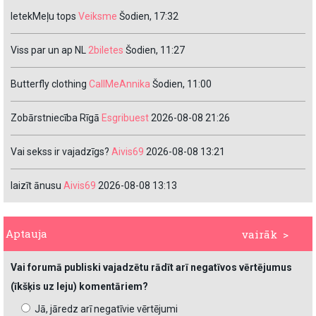
IetekMeļu tops
Veiksme
Šodien, 17:32
Viss par un ap NL
2biletes
Šodien, 11:27
Butterfly clothing
CallMeAnnika
Šodien, 11:00
Zobārstniecība Rīgā
Esgribuest
2026-08-08 21:26
Vai sekss ir vajadzīgs?
Aivis69
2026-08-08 13:21
laizīt ānusu
Aivis69
2026-08-08 13:13
Aptauja
vairāk >
Vai forumā publiski vajadzētu rādīt arī negatīvos vērtējumus
(īkšķis uz leju) komentāriem?
Jā, jāredz arī negatīvie vērtējumi