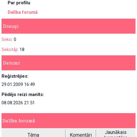
Par profilu
Dalība forumā
Draugi
Seko
: 0
Sekotāji
: 18
Datumi
Reģistrējies:
29.01.2009 16:49
Pēdējo reizi manīts:
08.08.2026 21:51
Dalība forumā
Jaunākais
Tēma
Komentāri