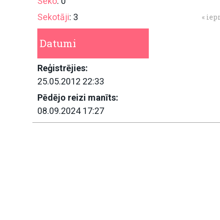
Seko
: 0
Sekotāji
: 3
« iep
Datumi
Reģistrējies:
25.05.2012 22:33
Pēdējo reizi manīts:
08.09.2024 17:27