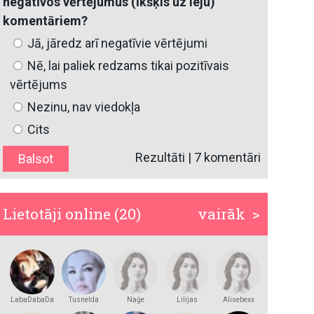
negatīvos vērtējumus (īkšķis uz leju)
komentāriem?
Jā, jāredz arī negatīvie vērtējumi
Nē, lai paliek redzams tikai pozitīvais
vērtējums
Nezinu, nav viedokļa
Cits
Rezultāti
|
7 komentāri
Lietotāji online (20)
vairāk >
LabaDabaDa
Tusnelda
Naģe
Lilijas
Alisebexx