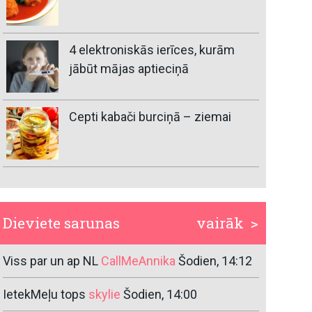
4 elektroniskās ierīces, kurām
jābūt mājas aptieciņā
Cepti kabači burciņā – ziemai
Dieviete sarunas
vairāk >
Viss par un ap NL
CallMeAnnika
Šodien, 14:12
IetekMeļu tops
skylie
Šodien, 14:00