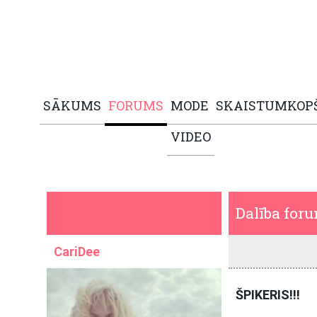
SĀKUMS
FORUMS
MODE
SKAISTUMKOP
VIDEO
Dalība for
CariDee
ŠPIKERIS!!!