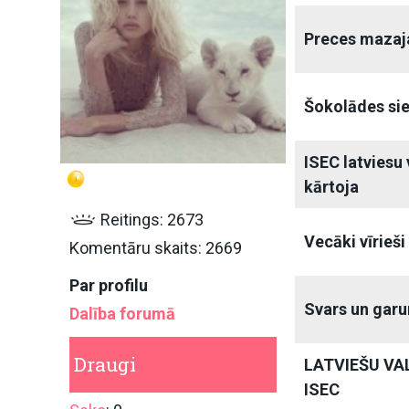
Preces mazaj
Šokolādes sier
ISEC latviesu
kārtoja
Reitings: 2673
Vecāki vīrieši
Komentāru skaits: 2669
Par profilu
Svars un gar
Dalība forumā
Draugi
LATVIEŠU V
ISEC