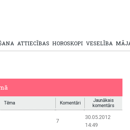
ŠANA
ATTIECĪBAS
HOROSKOPI
VESELĪBA
MĀJ
umā
Jaunākais
Tēma
Komentāri
komentārs
30.05.2012
7
14:49