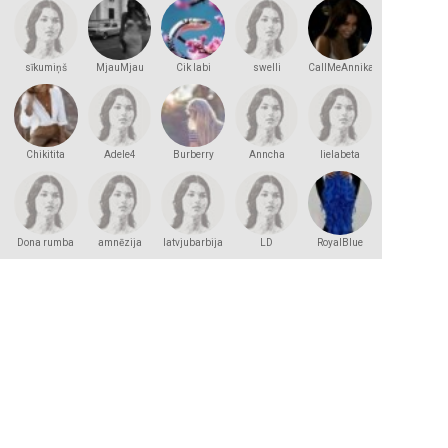
sīkumiņš
MjauMjau
Cik labi
swelli
CallMeAnnika
Chikitita
Adele4
Burberry
Anncha
lielabeta
Dona rumba
amnēzija
latvjubarbija
LD
RoyalBlue