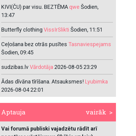
KIVI(ČU) par visu. BEZTĒMA
qwe
Šodien,
13:47
Butterfly clothing
VissIrSlikti
Šodien, 11:51
Ceļošana bez otrās pusītes
Tasnaviespejams
Šodien, 09:45
sudzibas.lv
Vārdotāja
2026-08-05 23:29
Ādas dīvāna tīrīšana. Atsauksmes!
Lyubimka
2026-08-04 22:01
Aptauja
vairāk >
Vai forumā publiski vajadzētu rādīt arī