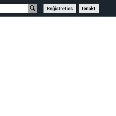
Reģistrēties
Ienākt