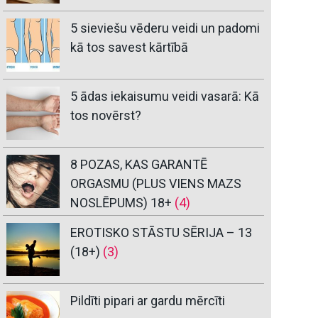
5 sieviešu vēderu veidi un padomi
kā tos savest kārtībā
5 ādas iekaisumu veidi vasarā: Kā
tos novērst?
8 POZAS, KAS GARANTĒ
ORGASMU (PLUS VIENS MAZS
NOSLĒPUMS) 18+
(4)
EROTISKO STĀSTU SĒRIJA – 13
(18+)
(3)
Pildīti pipari ar gardu mērcīti