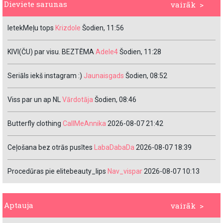
Dieviete sarunas
vairāk >
IetekMeļu tops
Krizdole
Šodien, 11:56
KIVI(ČU) par visu. BEZTĒMA
Adele4
Šodien, 11:28
Seriāls iekš instagram :)
Jaunaisgads
Šodien, 08:52
Viss par un ap NL
Vārdotāja
Šodien, 08:46
Butterfly clothing
CallMeAnnika
2026-08-07 21:42
Ceļošana bez otrās pusītes
LabaDabaDa
2026-08-07 18:39
Procedūras pie elitebeauty_lips
Nav_vispar
2026-08-07 10:13
Aptauja
vairāk >