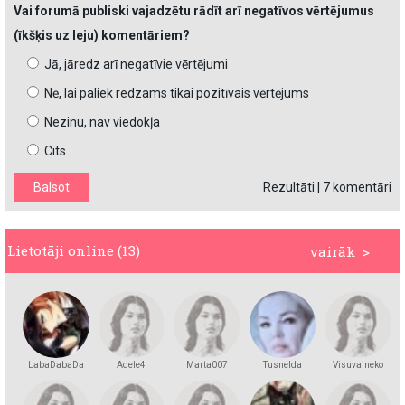
Vai forumā publiski vajadzētu rādīt arī negatīvos vērtējumus
(īkšķis uz leju) komentāriem?
Jā, jāredz arī negatīvie vērtējumi
Nē, lai paliek redzams tikai pozitīvais vērtējums
Nezinu, nav viedokļa
Cits
Rezultāti
|
7 komentāri
Lietotāji online (13)
vairāk >
LabaDabaDa
Adele4
Marta007
Tusnelda
Visuvaineko