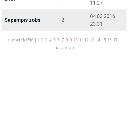
11:27
04.03.2016
Sapampis zobs
2
23:31
|
|
« iepriekšējā
1
2
3
4
5
6
7
8
9
10
11
12
13
14
15
16
17
nākamā »