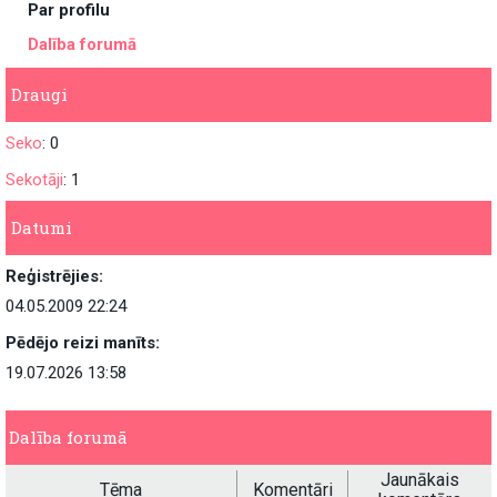
Par profilu
Dalība forumā
Draugi
Seko
: 0
Sekotāji
: 1
Datumi
Reģistrējies:
04.05.2009 22:24
Pēdējo reizi manīts:
19.07.2026 13:58
Dalība forumā
Jaunākais
Tēma
Komentāri