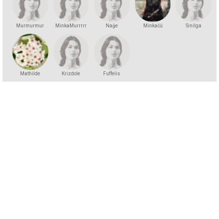
Murmurmur
MinkaMurrrrr
Naģe
Minkačū
Sinilga
Mathilde
Krizdole
Fuffelis