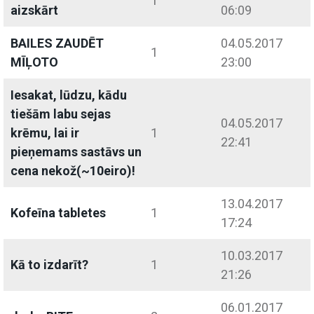
1
aizskārt
06:09
BAILES ZAUDĒT
04.05.2017
1
MĪĻOTO
23:00
Iesakat, lūdzu, kādu
tiešām labu sejas
04.05.2017
krēmu, lai ir
1
22:41
pieņemams sastāvs un
cena nekož(~10eiro)!
13.04.2017
Kofeīna tabletes
1
17:24
10.03.2017
Kā to izdarīt?
1
21:26
06.01.2017