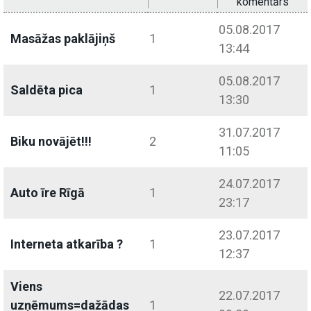
komentārs
05.08.2017
Masāžas paklājiņš
1
13:44
05.08.2017
Saldēta pica
1
13:30
31.07.2017
Biku novājēt!!!
2
11:05
24.07.2017
Auto īre Rīgā
1
23:17
23.07.2017
Interneta atkarība ?
1
12:37
Viens
22.07.2017
uzņēmums=dažādas
1