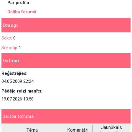
Par profilu
Dalība forumā
Draugi
Seko
: 0
Sekotāji
: 1
Datumi
Reģistrējies:
04.05.2009 22:24
Pēdējo reizi manīts:
19.07.2026 13:58
Dalība forumā
Jaunākais
Tēma
Komentāri