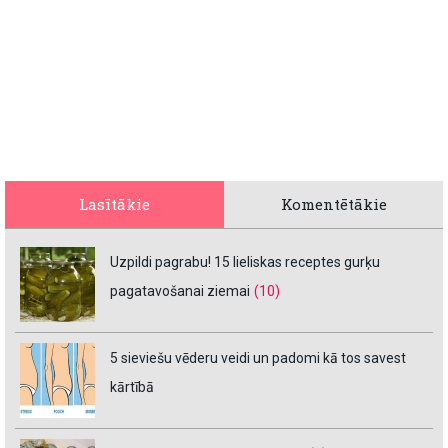
Lasītākie
Komentētākie
Uzpildi pagrabu! 15 lieliskas receptes gurķu
pagatavošanai ziemai
(10)
5 sieviešu vēderu veidi un padomi kā tos savest
kārtībā