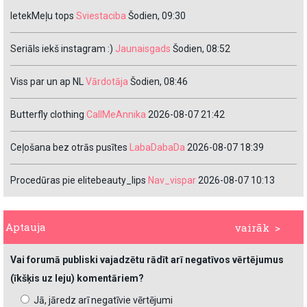
IetekMeļu tops
Sviestaciba
Šodien, 09:30
Seriāls iekš instagram :)
Jaunaisgads
Šodien, 08:52
Viss par un ap NL
Vārdotāja
Šodien, 08:46
Butterfly clothing
CallMeAnnika
2026-08-07 21:42
Ceļošana bez otrās pusītes
LabaDabaDa
2026-08-07 18:39
Procedūras pie elitebeauty_lips
Nav_vispar
2026-08-07 10:13
Aptauja
vairāk >
Vai forumā publiski vajadzētu rādīt arī negatīvos vērtējumus
(īkšķis uz leju) komentāriem?
Jā, jāredz arī negatīvie vērtējumi