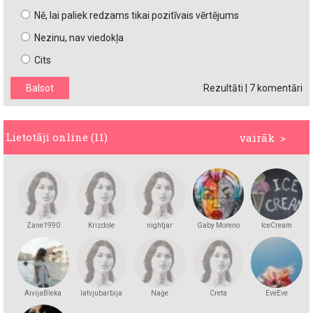
Nē, lai paliek redzams tikai pozitīvais vērtējums
Nezinu, nav viedokļa
Cits
Rezultāti
|
7 komentāri
Lietotāji online (11)
vairāk >
Zane1990
Krizdole
nightjar
Gaby Moreno
IceCream
AivijaBleka
latvjubarbija
Naģe
Creta
EveEve