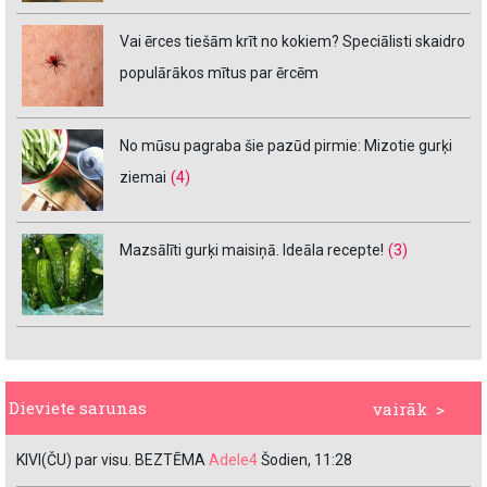
Vai ērces tiešām krīt no kokiem? Speciālisti skaidro
populārākos mītus par ērcēm
No mūsu pagraba šie pazūd pirmie: Mizotie gurķi
ziemai
(4)
Mazsālīti gurķi maisiņā. Ideāla recepte!
(3)
Dieviete sarunas
vairāk >
KIVI(ČU) par visu. BEZTĒMA
Adele4
Šodien, 11:28