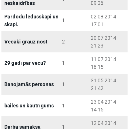
neskaidrības
09:36
Pārdodu ledusskapi un
02.08.2014
1
skapi.
17:01
20.07.2014
Vecaki grauz nost
2
21:23
11.07.2014
29 gadi par vecu?
1
16:15
31.05.2014
Banojamās personas
1
21:42
23.04.2014
bailes un kautrīgums
1
14:15
12.04.2014
Darba samaksa
1