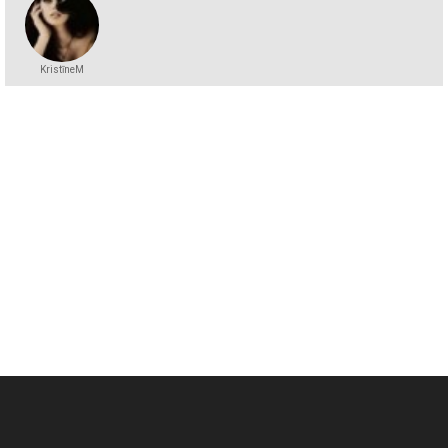
KristīneM