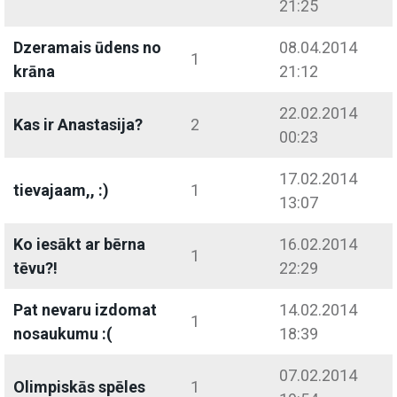
21:25
Dzeramais ūdens no
08.04.2014
1
krāna
21:12
22.02.2014
Kas ir Anastasija?
2
00:23
17.02.2014
tievajaam,, :)
1
13:07
Ko iesākt ar bērna
16.02.2014
1
tēvu?!
22:29
Pat nevaru izdomat
14.02.2014
1
nosaukumu :(
18:39
07.02.2014
Olimpiskās spēles
1