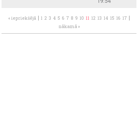
19:54
|
|
« iepriekšējā
1
2
3
4
5
6
7
8
9
10
11
12
13
14
15
16
17
nākamā »