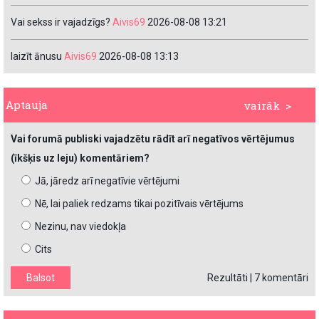
Vai sekss ir vajadzīgs?
Aivis69
2026-08-08 13:21
laizīt ānusu
Aivis69
2026-08-08 13:13
Aptauja
vairāk >
Vai forumā publiski vajadzētu rādīt arī negatīvos vērtējumus
(īkšķis uz leju) komentāriem?
Jā, jāredz arī negatīvie vērtējumi
Nē, lai paliek redzams tikai pozitīvais vērtējums
Nezinu, nav viedokļa
Cits
Rezultāti
|
7 komentāri