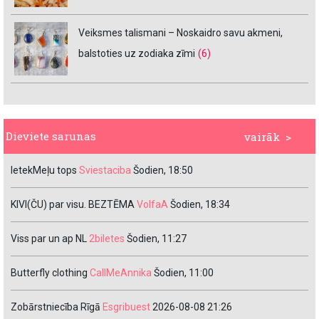
Veiksmes talismani – Noskaidro savu akmeni,
balstoties uz zodiaka zīmi
(6)
Dieviete sarunas
vairāk >
IetekMeļu tops
Sviestaciba
Šodien, 18:50
KIVI(ČU) par visu. BEZTĒMA
VolfaA
Šodien, 18:34
Viss par un ap NL
2biletes
Šodien, 11:27
Butterfly clothing
CallMeAnnika
Šodien, 11:00
Zobārstniecība Rīgā
Esgribuest
2026-08-08 21:26