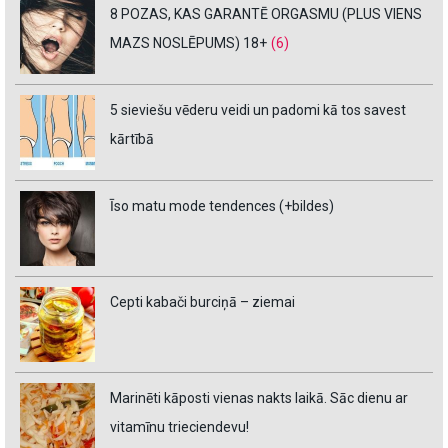
8 POZAS, KAS GARANTĒ ORGASMU (PLUS VIENS
MAZS NOSLĒPUMS) 18+
(6)
5 sieviešu vēderu veidi un padomi kā tos savest
kārtībā
Īso matu mode tendences (+bildes)
Cepti kabači burciņā – ziemai
Marinēti kāposti vienas nakts laikā. Sāc dienu ar
vitamīnu trieciendevu!