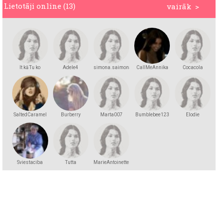
Lietotāji online (13)
vairāk >
It kā Tu ko
Adele4
simona.saimona
CallMeAnnika
Cocacola
zinātu
SaltedCaramel
Burberry
Marta007
Bumblebee123
Elodie
Sviestaciba
Tutta
MarieAntoinette