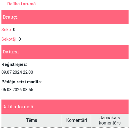
Dalība forumā
Draugi
Seko
: 0
Sekotāji
: 0
Datumi
Reģistrējies:
09.07.2024 22:00
Pēdējo reizi manīts:
06.08.2026 08:55
Dalība forumā
Jaunākais
Tēma
Komentāri
komentārs