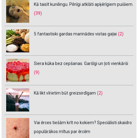
Kā taisīt kunilingu. Pilnīgi atklāti apķērīgiem puišiem.
(39)
5 fantastiski gardas marinādes vistas gaļai
(2)
Siera kūka bez cepšanas. Garšīgi un ļoti vienkārši
(9)
Kā likt vīrietim būt greizsirdīgam
(2)
Vai ērces tiešām krīt no kokiem? Speciālisti skaidro
populārākos mītus par ērcēm