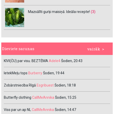
Mazsālīti gurķi maisiņā. Ideāla recepte!
(3)
Dieviete sarunas
vairāk >
KIVI(ČU) par visu. BEZTĒMA
Adele4
Šodien, 20:43
IetekMeļu tops
Burberry
Šodien, 19:44
Zobārstniecība Rīgā
Esgribuest
Šodien, 18:18
Butterfly clothing
CallMeAnnika
Šodien, 15:25
Viss par un ap NL
CallMeAnnika
Šodien, 14:47