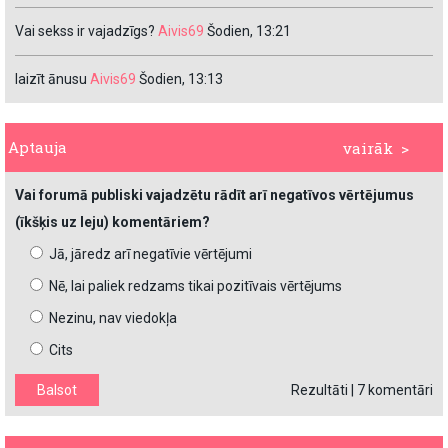
Vai sekss ir vajadzīgs?
Aivis69
Šodien, 13:21
laizīt ānusu
Aivis69
Šodien, 13:13
Aptauja
vairāk >
Vai forumā publiski vajadzētu rādīt arī negatīvos vērtējumus
(īkšķis uz leju) komentāriem?
Jā, jāredz arī negatīvie vērtējumi
Nē, lai paliek redzams tikai pozitīvais vērtējums
Nezinu, nav viedokļa
Cits
Rezultāti
|
7 komentāri