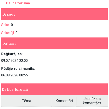
Dalība forumā
Draugi
Seko
: 0
Sekotāji
: 0
Datumi
Reģistrējies:
09.07.2024 22:00
Pēdējo reizi manīts:
06.08.2026 08:55
Dalība forumā
Jaunākais
Tēma
Komentāri
komentārs