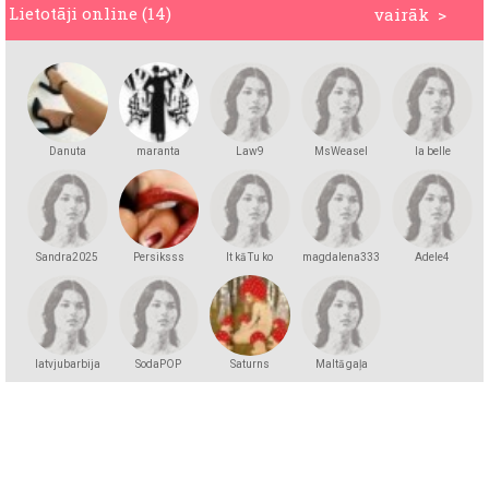
Lietotāji online (14)
vairāk >
Danuta
maranta
Law9
MsWeasel
la belle
Sandra2025
Persiksss
It kā Tu ko
magdalena333
Adele4
zinātu
latvjubarbija
SodaPOP
Saturns
Maltā gaļa