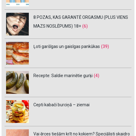
8 POZAS, KAS GARANTĒ ORGASMU (PLUS VIENS
MAZS NOSLĒPUMS) 18+
(6)
Ļoti garšīgas un gaisīgas pankūkas
(39)
Recepte: Saldie marinētie gurķi
(4)
Cepti kabači burciņā – ziemai
Vai ērces tiešām krīt no kokiem? Speciālisti skaidro