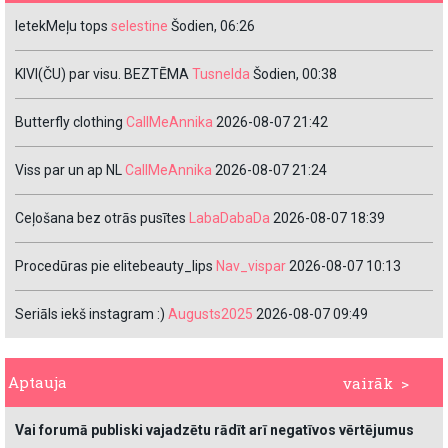
IetekMeļu tops
selestine
Šodien, 06:26
KIVI(ČU) par visu. BEZTĒMA
Tusnelda
Šodien, 00:38
Butterfly clothing
CallMeAnnika
2026-08-07 21:42
Viss par un ap NL
CallMeAnnika
2026-08-07 21:24
Ceļošana bez otrās pusītes
LabaDabaDa
2026-08-07 18:39
Procedūras pie elitebeauty_lips
Nav_vispar
2026-08-07 10:13
Seriāls iekš instagram :)
Augusts2025
2026-08-07 09:49
Aptauja
vairāk >
Vai forumā publiski vajadzētu rādīt arī negatīvos vērtējumus