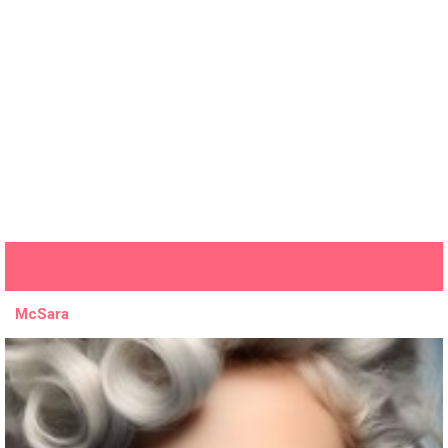
McSara