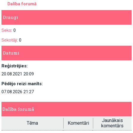
Dalība forumā
Draugi
Seko
: 0
Sekotāji
: 0
Datumi
Reģistrējies:
20.08.2021 20:09
Pēdējo reizi manīts:
07.08.2026 21:27
Dalība forumā
Jaunākais
Tēma
Komentāri
komentārs