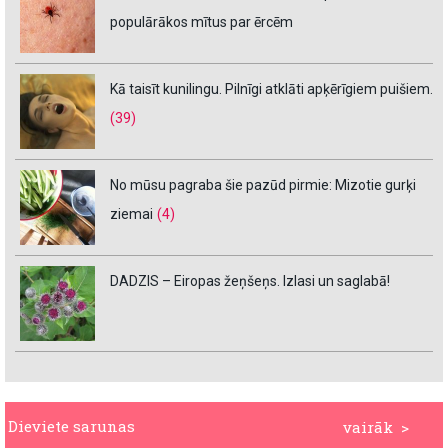
populārākos mītus par ērcēm
Kā taisīt kunilingu. Pilnīgi atklāti apķērīgiem puišiem.
(39)
No mūsu pagraba šie pazūd pirmie: Mizotie gurķi
ziemai
(4)
DADZIS – Eiropas žeņšeņs. Izlasi un saglabā!
Dieviete sarunas
vairāk >