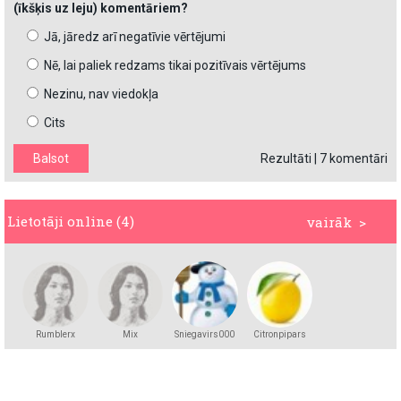
(īkšķis uz leju) komentāriem?
Jā, jāredz arī negatīvie vērtējumi
Nē, lai paliek redzams tikai pozitīvais vērtējums
Nezinu, nav viedokļa
Cits
Rezultāti
|
7 komentāri
Lietotāji online (4)
vairāk >
Rumblerx
Mix
Sniegavirs000
Citronpipars