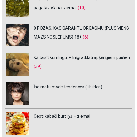
pagatavošanai ziemai
(10)
8 POZAS, KAS GARANTĒ ORGASMU (PLUS VIENS
MAZS NOSLĒPUMS) 18+
(6)
Kā taisīt kunilingu. Pilnīgi atklāti apķērīgiem puišiem.
(39)
Īso matu mode tendences (+bildes)
Cepti kabači burciņā – ziemai