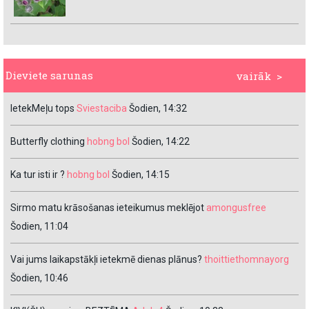
Dieviete sarunas
vairāk >
IetekMeļu tops
Sviestaciba
Šodien, 14:32
Butterfly clothing
hobng bol
Šodien, 14:22
Ka tur isti ir ?
hobng bol
Šodien, 14:15
Sirmo matu krāsošanas ieteikumus meklējot
amongusfree
Šodien, 11:04
Vai jums laikapstākļi ietekmē dienas plānus?
thoittiethomnayorg
Šodien, 10:46