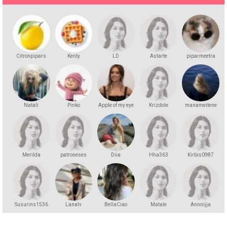
Citronpipars
Kenty
LD
Astarte
piparmeetra
Natali
Pinko
Apple of my eye
Krizdole
manameitene
Merilda
patroneses
Diia
Hha363
Kirbis0987
Susurins1536
Lanalv
BellaCiao
Matale
Annnijja