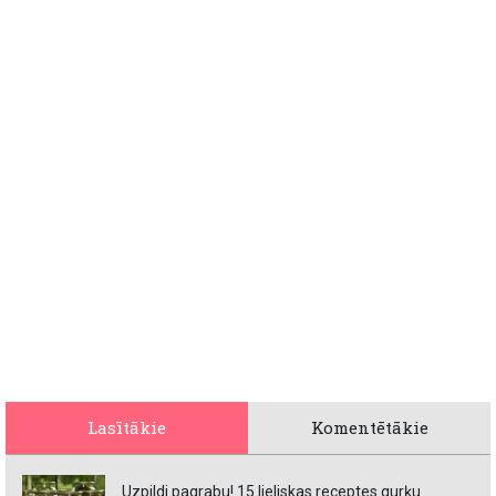
Lasītākie
Komentētākie
Uzpildi pagrabu! 15 lieliskas receptes gurķu