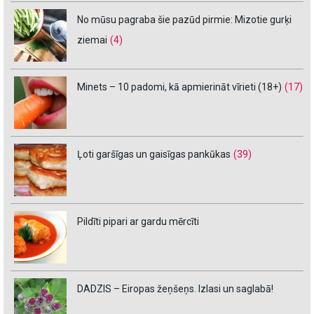
No mūsu pagraba šie pazūd pirmie: Mizotie gurķi
ziemai
(4)
Minets – 10 padomi, kā apmierināt vīrieti (18+)
(17)
Ļoti garšīgas un gaisīgas pankūkas
(39)
Pildīti pipari ar gardu mērcīti
DADZIS – Eiropas žeņšeņs. Izlasi un saglabā!