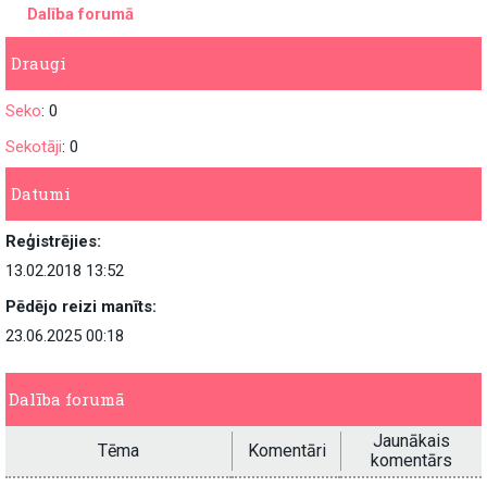
Dalība forumā
Draugi
Seko
: 0
Sekotāji
: 0
Datumi
Reģistrējies:
13.02.2018 13:52
Pēdējo reizi manīts:
23.06.2025 00:18
Dalība forumā
Jaunākais
Tēma
Komentāri
komentārs