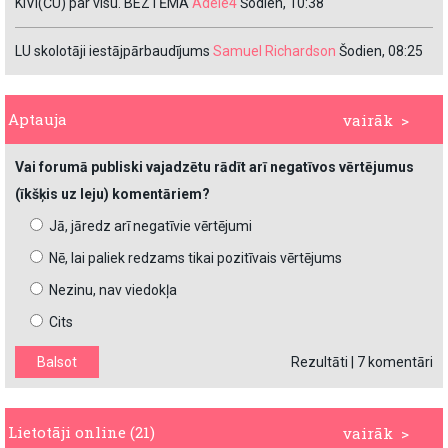
KIVI(ČU) par visu. BEZTĒMA
Adele4
Šodien, 10:38
LU skolotāji iestājpārbaudījums
Samuel Richardson
Šodien, 08:25
Aptauja
vairāk >
Vai forumā publiski vajadzētu rādīt arī negatīvos vērtējumus
(īkšķis uz leju) komentāriem?
Jā, jāredz arī negatīvie vērtējumi
Nē, lai paliek redzams tikai pozitīvais vērtējums
Nezinu, nav viedokļa
Cits
Rezultāti
|
7 komentāri
Lietotāji online (21)
vairāk >