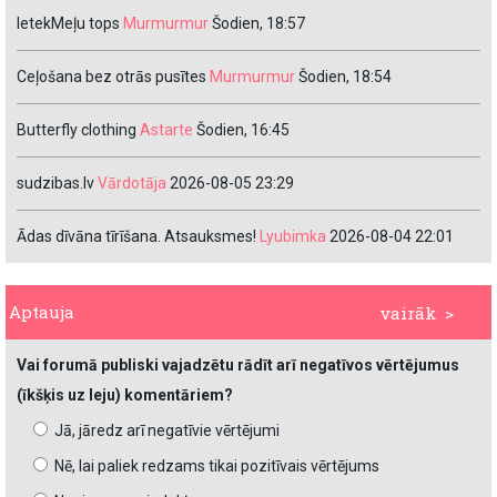
IetekMeļu tops
Murmurmur
Šodien, 18:57
Ceļošana bez otrās pusītes
Murmurmur
Šodien, 18:54
Butterfly clothing
Astarte
Šodien, 16:45
sudzibas.lv
Vārdotāja
2026-08-05 23:29
Ādas dīvāna tīrīšana. Atsauksmes!
Lyubimka
2026-08-04 22:01
Aptauja
vairāk >
Vai forumā publiski vajadzētu rādīt arī negatīvos vērtējumus
(īkšķis uz leju) komentāriem?
Jā, jāredz arī negatīvie vērtējumi
Nē, lai paliek redzams tikai pozitīvais vērtējums