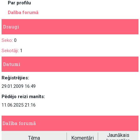
Par profilu
Dalība forumā
Draugi
Seko
: 0
Sekotāji
: 1
Datumi
Reģistrējies:
29.01.2009 16:49
Pēdējo reizi manīts:
11.06.2025 21:16
Dalība forumā
Jaunākais
Tēma
Komentāri