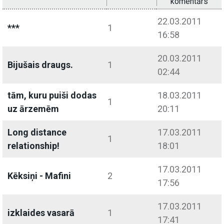
komentārs
22.03.2011
***
1
16:58
20.03.2011
Bijušais draugs.
1
02:44
tām, kuru puiši dodas
18.03.2011
1
uz ārzemēm
20:11
Long distance
17.03.2011
1
relationship!
18:01
17.03.2011
Kēksiņi - Mafini
2
17:56
17.03.2011
izklaides vasarā
1
17:41