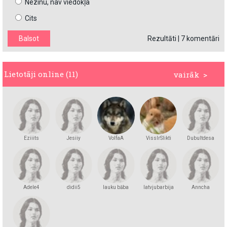
Nezinu, nav viedokļa
Cits
Rezultāti
|
7 komentāri
Lietotāji online (11)
vairāk >
Eziiits
Jesiiy
VolfaA
VissIrSlikti
Dubultdesa
Adele4
didii5
lauku bāba
latvjubarbija
Anncha