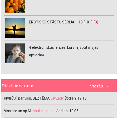
EROTISKO STĀSTU SĒRIJA – 13 (18+)
(3)
4 elektroniskās ierīces, kurām jābūt mājas
aptieciņā
Dieviete sarunas
vairāk >
KIVI(ČU) par visu. BEZTĒMA
LilyLady
Šodien, 19:18
Viss par un ap NL
sauliiite.paula
Šodien, 19:05