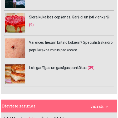
Siera kūka bez cepšanas. Garšīgi un ļoti vienkārši
(9)
Vai ērces tiešām krīt no kokiem? Speciālisti skaidro
populārākos mītus par ērcēm
Ļoti garšīgas un gaisīgas pankūkas
(39)
Dieviete sarunas
vairāk >