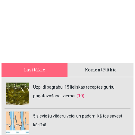
Lasītākie
Komentētākie
Uzpildi pagrabu! 15 lieliskas receptes gurķu
pagatavošanai ziemai
(10)
5 sieviešu vēderu veidi un padomi kā tos savest
kārtībā