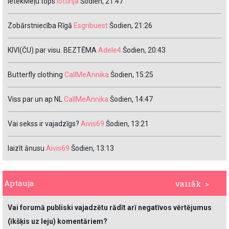
IetekMeļu tops
lottinja
Šodien, 21:47
Zobārstniecība Rīgā
Esgribuest
Šodien, 21:26
KIVI(ČU) par visu. BEZTĒMA
Adele4
Šodien, 20:43
Butterfly clothing
CallMeAnnika
Šodien, 15:25
Viss par un ap NL
CallMeAnnika
Šodien, 14:47
Vai sekss ir vajadzīgs?
Aivis69
Šodien, 13:21
laizīt ānusu
Aivis69
Šodien, 13:13
Aptauja
vairāk >
Vai forumā publiski vajadzētu rādīt arī negatīvos vērtējumus
(īkšķis uz leju) komentāriem?