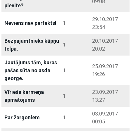
09:08
plevite?
29.10.2017
Neviens nav perfekts!
1
23:54
Bezpajumtnieks kāpņu
20.10.2017
1
telpā.
20:02
Jautājums tām, kuras
25.09.2017
pašas sūta no asda
1
19:26
george.
Vīrieša ķermeņa
23.09.2017
1
apmatojums
13:27
03.09.2017
Par žargoniem
1
00:05