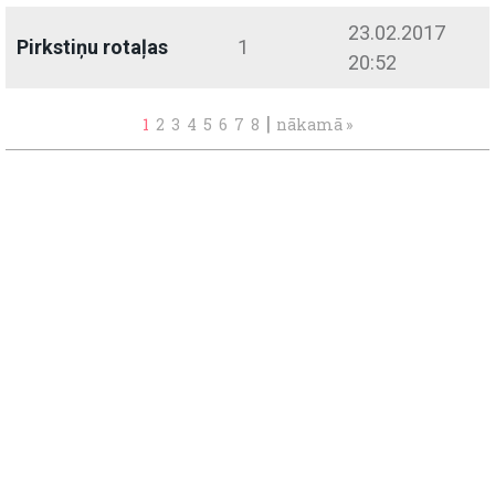
23.02.2017
Pirkstiņu rotaļas
1
20:52
|
1
2
3
4
5
6
7
8
nākamā »