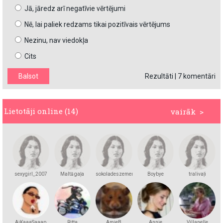
Jā, jāredz arī negatīvie vērtējumi
Nē, lai paliek redzams tikai pozitīvais vērtējums
Nezinu, nav viedokļa
Cits
Rezultāti
|
7 komentāri
Lietotāji online (14)
vairāk >
sexygirl_2007
Maltā gaļa
sokoladeszemene
Boybye
tralivaļi
AiKaaaSaaap
Ritta
AmieB
Annie
Villanelle