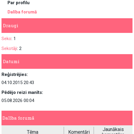
Par profilu
Dalība forumā
Draugi
Seko
: 1
Sekotāji
: 2
Datumi
Reģistrējies:
04.10.2015 20:43
Pēdējo reizi manīts:
05.08.2026 00:04
Dalība forumā
Jaunākais
Tēma
Komentāri