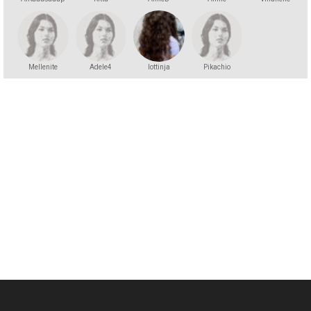
Mellenite
Adele4
lottinja
Pikachio