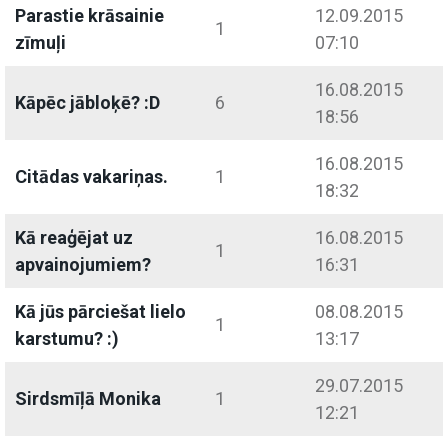
Parastie krāsainie
12.09.2015
1
zīmuļi
07:10
16.08.2015
Kāpēc jābloķē? :D
6
18:56
16.08.2015
Citādas vakariņas.
1
18:32
Kā reaģējat uz
16.08.2015
1
apvainojumiem?
16:31
Kā jūs pārciešat lielo
08.08.2015
1
karstumu? :)
13:17
29.07.2015
Sirdsmīļā Monika
1
12:21