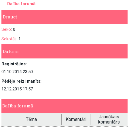
Dalība forumā
Draugi
Seko
: 0
Sekotāji
: 1
Datumi
Reģistrējies:
01.10.2014 23:50
Pēdējo reizi manīts:
12.12.2015 17:57
Dalība forumā
Jaunākais
Tēma
Komentāri
komentārs