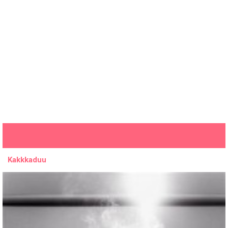
Kakkkaduu