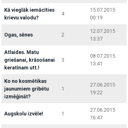
Kā vieglāk iemācīties
15.07.2015
4
krievu valodu?
00:19
12.07.2015
Ogas, sēnes
2
13:37
Atlaides. Matu
08.07.2015
griešanai, krāsošanai
3
13:41
keratīnam utt.!
Ko no kosmētikas
27.06.2015
jaunumiem gribētu
1
19:22
izmēģināt?
27.06.2015
Augskolu izvēle!
1
16:47