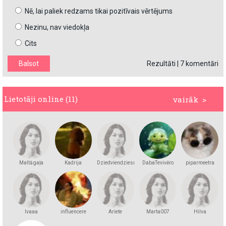
Nē, lai paliek redzams tikai pozitīvais vērtējums
Nezinu, nav viedokļa
Cits
Rezultāti
|
7 komentāri
Lietotāji online (11)
vairāk >
Maltā gaļa
Kadrija
Dziedviendziesmiņa
DabaTevivēro
piparmeetra
lvaaa
influencere
Ariete
Marta007
Hilva