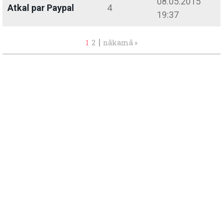
08.05.2015
Atkal par Paypal
4
19:37
|
1
2
nākamā »