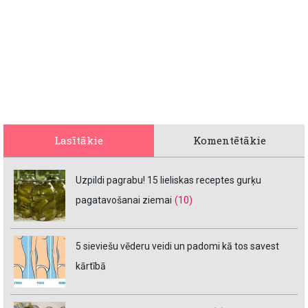
Lasītākie
Komentētākie
Uzpildi pagrabu! 15 lieliskas receptes gurķu
pagatavošanai ziemai
(10)
5 sieviešu vēderu veidi un padomi kā tos savest
kārtībā