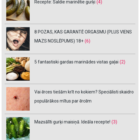
Recepte: Saldie marinētie gurķi
(4)
8 POZAS, KAS GARANTĒ ORGASMU (PLUS VIENS
MAZS NOSLĒPUMS) 18+
(6)
5 fantastiski gardas marinādes vistas gaļai
(2)
Vai ērces tiešām krīt no kokiem? Speciālisti skaidro
populārākos mītus par ērcēm
Mazsālīti gurķi maisiņā. Ideāla recepte!
(3)