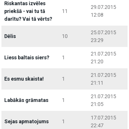
Riskantas izvēles
29.07.2015
priekšā - vai tu tā
11
12:08
darītu? Vai tā vērts?
25.07.2015
Dēlis
10
23:29
21.07.2015
Liess baltais siers?
1
21:20
21.07.2015
Es esmu skaista!
1
21:11
21.07.2015
Labākās grāmatas
1
21:05
17.07.2015
Sejas apmatojums
1
22:47