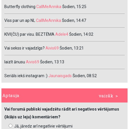
Butterfly clothing
CallMeAnnika
Šodien, 15:25
Viss par un ap NL
CallMeAnnika
Šodien, 14:47
KIVI(ČU) par visu. BEZTĒMA
Adele4
Šodien, 14:02
Vai sekss ir vajadzīgs?
Aivis69
Šodien, 13:21
laizīt ānusu
Aivis69
Šodien, 13:13
Seriāls iekš instagram :)
Jaunaisgads
Šodien, 08:52
Aptauja
vairāk >
Vai forumā publiski vajadzētu rādīt arī negatīvos vērtējumus
(īkšķis uz leju) komentāriem?
Jā, jāredz arī negatīvie vērtējumi