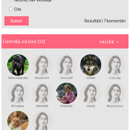
Nezinu, nav viedokļa
Cits
Rezultāti
|
7 komentāri
Lietotāji online (12)
vairāk >
Velta Kukarāne
Smaidinsh
JessicaR
VolfaA
LilyLady
Alisebexx
MatildeR
Villanelle
shanti
Murmurmur