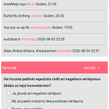
IetekMeļu tops
Mi mi
Šodien, 21:05
Butterfly clothing
Justiine
Šodien, 20:26
Viss par un ap NL
sauliiite.paula
Šodien, 19:05
sudzibas.lv
Vārdotāja
2026-08-05 23:29
Ādas dīvāna tīrīšana. Atsauksmes!
Lyubimka
2026-08-04 22:01
Aptauja
vairāk >
Vai forumā publiski vajadzētu rādīt arī negatīvos vērtējumus
(īkšķis uz leju) komentāriem?
Jā, jāredz arī negatīvie vērtējumi
Nē, lai paliek redzams tikai pozitīvais vērtējums