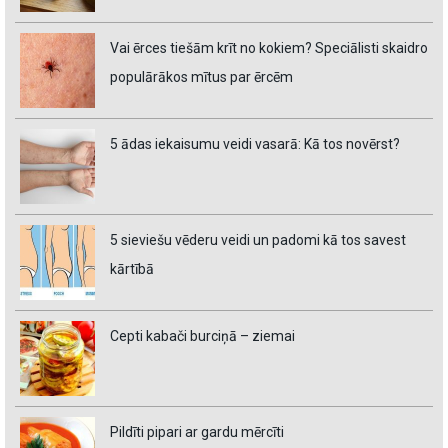
Vai ērces tiešām krīt no kokiem? Speciālisti skaidro
populārākos mītus par ērcēm
5 ādas iekaisumu veidi vasarā: Kā tos novērst?
5 sieviešu vēderu veidi un padomi kā tos savest
kārtībā
Cepti kabači burciņā – ziemai
Pildīti pipari ar gardu mērcīti