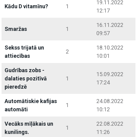
19.11.2022
Kādu D vitamīnu?
1
12:17
16.11.2022
Smaržas
1
09:57
Sekss trijatā un
18.10.2022
2
attiecības
10:01
Gudrības zobs -
15.09.2022
dalaties pozitīvā
1
17:24
pieredzē
Automātiskie kafijas
24.08.2022
1
automāti
10:12
Vecāks mīļākais un
22.08.2022
1
kunilings.
11:26