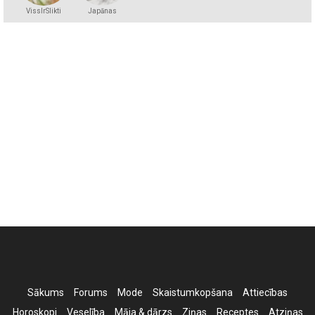
VissIrSlikti
Japānas
princese
Sākums
Forums
Mode
Skaistumkopšana
Attiecības
Horoskopi
Veselība
Māja & dārzs
Ziņas
Receptes
Atziņas