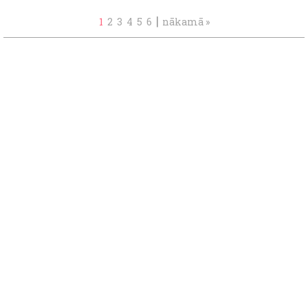
|
1
2
3
4
5
6
nākamā »