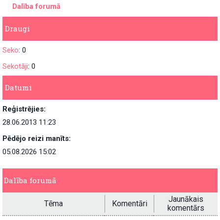
Dalība forumā
Draugi
Seko
: 0
Sekotāji
: 0
Datumi
Reģistrējies:
28.06.2013 11:23
Pēdējo reizi manīts:
05.08.2026 15:02
Dalība forumā
Jaunākais
Tēma
Komentāri
komentārs