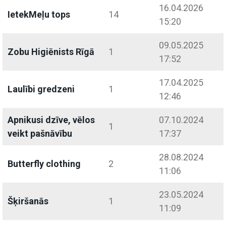
16.04.2026
IetekMeļu tops
14
15:20
09.05.2025
Zobu Higiēnists Rīgā
1
17:52
17.04.2025
Laulībi gredzeni
1
12:46
Apnikusi dzīve, vēlos
07.10.2024
1
veikt pašnāvību
17:37
28.08.2024
Butterfly clothing
2
11:06
23.05.2024
Šķiršanās
1
11:09