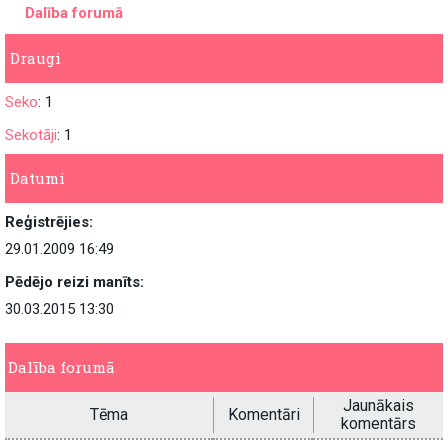
Dalība forumā
Draugi
Seko
: 1
Sekotāji
: 1
Datumi
Reģistrējies:
29.01.2009 16:49
Pēdējo reizi manīts:
30.03.2015 13:30
Dalība forumā
Jaunākais
Tēma
Komentāri
komentārs