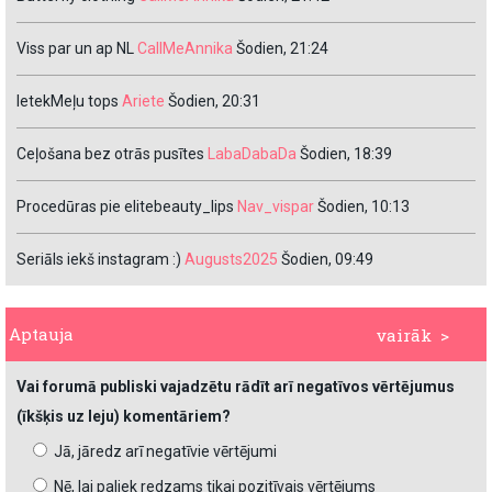
Viss par un ap NL
CallMeAnnika
Šodien, 21:24
IetekMeļu tops
Ariete
Šodien, 20:31
Ceļošana bez otrās pusītes
LabaDabaDa
Šodien, 18:39
Procedūras pie elitebeauty_lips
Nav_vispar
Šodien, 10:13
Seriāls iekš instagram :)
Augusts2025
Šodien, 09:49
Aptauja
vairāk >
Vai forumā publiski vajadzētu rādīt arī negatīvos vērtējumus
(īkšķis uz leju) komentāriem?
Jā, jāredz arī negatīvie vērtējumi
Nē, lai paliek redzams tikai pozitīvais vērtējums