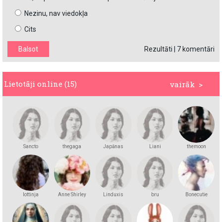
Nezinu, nav viedokļa
Cits
Rezultāti
|
7 komentāri
Lietotāji online (15)
vairāk >
Sancto
thegaga
Japānas
Liani
themoon
princese
lottinja
Anne Shirley
Linduxis
bru
Bonecutie