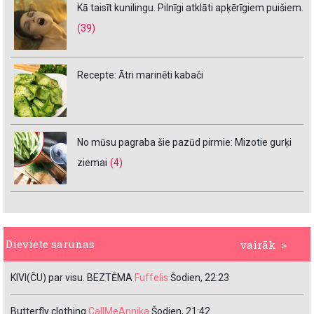
Kā taisīt kunilingu. Pilnīgi atklāti apķērīgiem puišiem.
(39)
Recepte: Ātri marinēti kabači
No mūsu pagraba šie pazūd pirmie: Mizotie gurķi
ziemai
(4)
Dieviete sarunas
vairāk >
KIVI(ČU) par visu. BEZTĒMA
Fuffelis
Šodien, 22:23
Butterfly clothing
CallMeAnnika
Šodien, 21:42