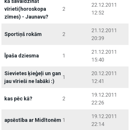
kā savaldzināt
22.12.2011
vīrieti(horoskopa
2
12:52
zīmes) - Jaunavu?
21.12.2011
Sportiņš rokām
2
20:39
21.12.2011
Īpaša dziesma
1
15:40
Sievietes ķieģeļi un gan
20.12.2011
1
jau vīrieši ne labāki :)
12:41
19.12.2011
kas pēc kā?
2
22:26
19.12.2011
apsēstība ar Midltonēm
1
22:14