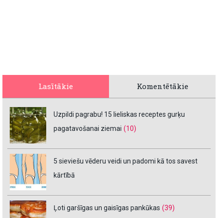
Lasītākie
Komentētākie
Uzpildi pagrabu! 15 lieliskas receptes gurķu
pagatavošanai ziemai
(10)
5 sieviešu vēderu veidi un padomi kā tos savest
kārtībā
Ļoti garšīgas un gaisīgas pankūkas
(39)