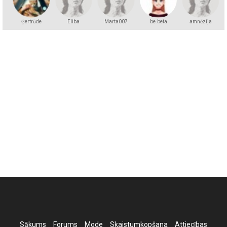
Ģertrūde
Eliba
Marta007
be.beta
amnēzija
Sākums
Forums
Mode
Skaistumkopšana
Attiecības