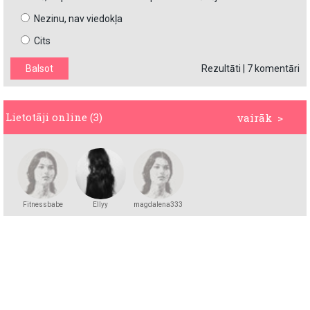
Nezinu, nav viedokļa
Cits
Rezultāti
|
7 komentāri
Lietotāji online (3)
vairāk >
Fitnessbabe
Ellyy
magdalena333