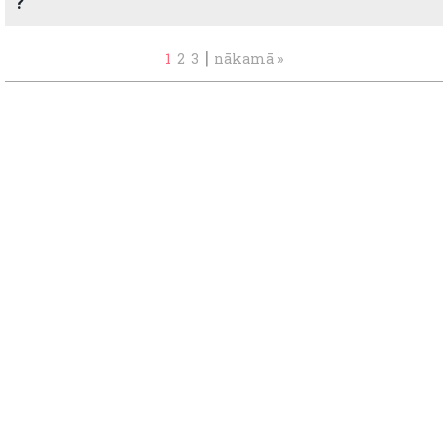
?
|
1
2
3
nākamā »