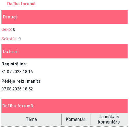
Dalība forumā
Draugi
Seko
: 0
Sekotāji
: 0
Datumi
Reģistrējies:
31.07.2023 18:16
Pēdējo reizi manīts:
07.08.2026 18:52
Dalība forumā
Jaunākais
Tēma
Komentāri
komentārs