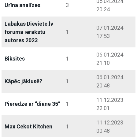
05.04.2024
Urīna analīzes
3
20:24
Labākās Dieviete.lv
07.01.2024
foruma ierakstu
1
17:53
autores 2023
06.01.2024
Biksītes
1
21:10
06.01.2024
Kāpēc jāklusē?
1
20:48
11.12.2023
Pieredze ar “diane 35”
1
22:01
11.12.2023
Max Cekot Kitchen
1
00:48