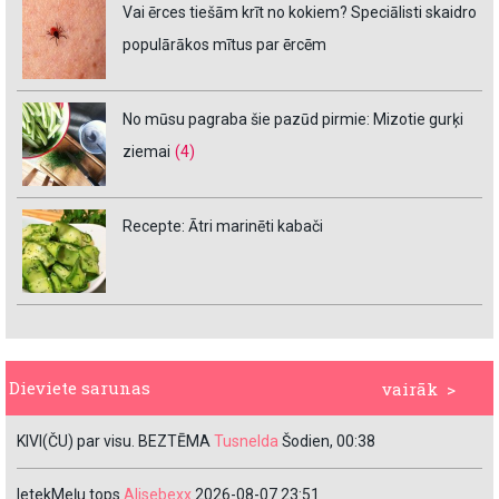
Vai ērces tiešām krīt no kokiem? Speciālisti skaidro
populārākos mītus par ērcēm
No mūsu pagraba šie pazūd pirmie: Mizotie gurķi
ziemai
(4)
Recepte: Ātri marinēti kabači
Dieviete sarunas
vairāk >
KIVI(ČU) par visu. BEZTĒMA
Tusnelda
Šodien, 00:38
IetekMeļu tops
Alisebexx
2026-08-07 23:51