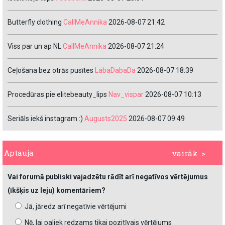
Butterfly clothing
CallMeAnnika
2026-08-07 21:42
Viss par un ap NL
CallMeAnnika
2026-08-07 21:24
Ceļošana bez otrās pusītes
LabaDabaDa
2026-08-07 18:39
Procedūras pie elitebeauty_lips
Nav_vispar
2026-08-07 10:13
Seriāls iekš instagram :)
Augusts2025
2026-08-07 09:49
Aptauja
vairāk >
Vai forumā publiski vajadzētu rādīt arī negatīvos vērtējumus
(īkšķis uz leju) komentāriem?
Jā, jāredz arī negatīvie vērtējumi
Nē, lai paliek redzams tikai pozitīvais vērtējums