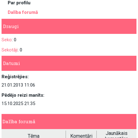
Par profilu
Dalība forumā
Draugi
Seko
: 0
Sekotāji
: 0
Datumi
Reģistrējies:
21.01.2013 11:06
Pēdējo reizi manīts:
15.10.2025 21:35
Dalība forumā
Jaunākais
Tēma
Komentāri