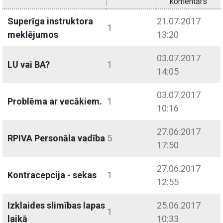
komentārs
Superīga instruktora
21.07.2017
1
meklējumos
13:20
03.07.2017
LU vai BA?
1
14:05
03.07.2017
Problēma ar vecākiem.
1
10:16
27.06.2017
RPIVA Personāla vadība
5
17:50
27.06.2017
Kontracepcija - sekas
1
12:55
Izklaides slimības lapas
25.06.2017
1
laikā
10:33