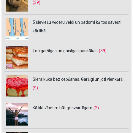
(39)
5 sieviešu vēderu veidi un padomi kā tos savest
kārtībā
Ļoti garšīgas un gaisīgas pankūkas
(39)
Siera kūka bez cepšanas. Garšīgi un ļoti vienkārši
(9)
Kā likt vīrietim būt greizsirdīgam
(2)