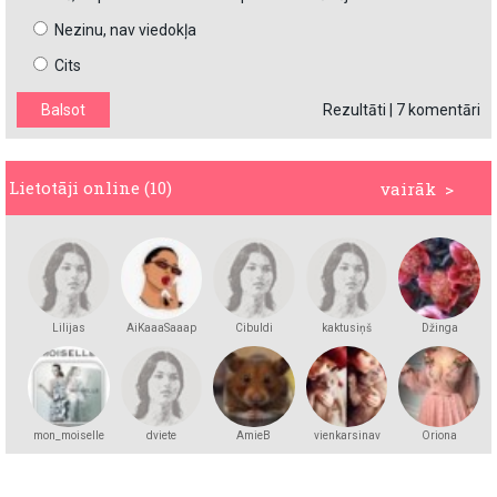
Nezinu, nav viedokļa
Cits
Rezultāti
|
7 komentāri
Lietotāji online (10)
vairāk >
Lilijas
AiKaaaSaaap
Cibuldi
kaktusiņš
Džinga
mon_moiselle
dviete
AmieB
vienkarsinav
Oriona