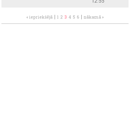
12:55
|
|
« iepriekšējā
1
2
3
4
5
6
nākamā »