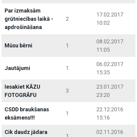
Par izmaksām
17.02.2017
grūtniecības laikā -
2
10:02
apdrošināšana
08.02.2017
Mūsu bērni
1
11:05
06.02.2017
Jautājumi
1
15:35
Iesakiet KĀZU
23.01.2017
3
FOTOGRĀFU
23:20
CSDD braukšanas
22.12.2016
1
eksāmens!!!
15:16
Cik daudz jādara
02.11.2016
1