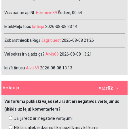
Viss par un ap NL
Hermiine89
Šodien, 00:54
IetekMeļu tops
lottinja
2026-08-08 23:14
Zobārstniecība Rīgā
Esgribuest
2026-08-08 21:26
Vai sekss ir vajadzīgs?
Aivis69
2026-08-08 13:21
laizīt ānusu
Aivis69
2026-08-08 13:13
Aptauja
vairāk >
Vai forumā publiski vajadzētu rādīt arī negatīvos vērtējumus
(īkšķis uz leju) komentāriem?
Jā, jāredz arī negatīvie vērtējumi
Nē, lai paliek redzams tikai pozitīvais vērtējums