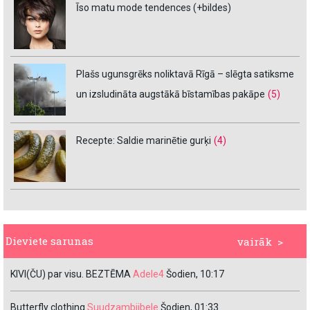
Īso matu mode tendences (+bildes)
Plašs ugunsgrēks noliktavā Rīgā – slēgta satiksme
un izsludināta augstākā bīstamības pakāpe
(5)
Recepte: Saldie marinētie gurķi
(4)
Dieviete sarunas
vairāk >
KIVI(ČU) par visu. BEZTĒMA
Adele4
Šodien, 10:17
Butterfly clothing
Suudzambiibele
Šodien, 01:33