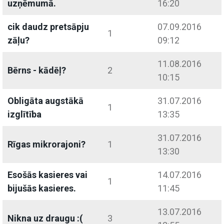
uzņēmumā.
16:20
cik daudz pretsāpju
07.09.2016
1
zāļu?
09:12
11.08.2016
Bērns - kādēļ?
2
10:15
Obligāta augstākā
31.07.2016
1
izglītība
13:35
31.07.2016
Rīgas mikrorajoni?
1
13:30
Esošās kasieres vai
14.07.2016
1
bijušās kasieres.
11:45
13.07.2016
Nikna uz draugu :(
3