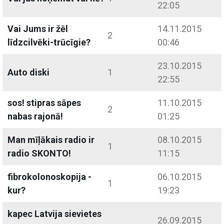
22:05
Vai Jums ir žēl
14.11.2015
2
līdzcilvēki-trūcīgie?
00:46
23.10.2015
Auto diski
1
22:55
sos! stipras sāpes
11.10.2015
2
nabas rajonā!
01:25
Man mīļākais radio ir
08.10.2015
1
radio SKONTO!
11:15
fibrokolonoskopija -
06.10.2015
1
kur?
19:23
kapec Latvija sievietes
26.09.2015