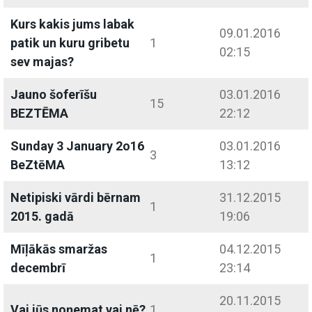
Kurs kakis jums labak
09.01.2016
patik un kuru gribetu
1
02:15
sev majas?
Jauno šoferīšu
03.01.2016
15
BEZTĒMA
22:12
Sunday 3 January 2o16
03.01.2016
3
BeZtēMA
13:12
Netipiski vārdi bērnam
31.12.2015
1
2015. gadā
19:06
Mīļākās smaržas
04.12.2015
1
decembrī
23:14
20.11.2015
Vai jūs noņemat vai nē?
1