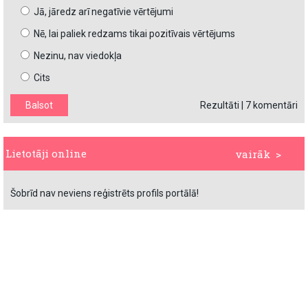
Jā, jāredz arī negatīvie vērtējumi
Nē, lai paliek redzams tikai pozitīvais vērtējums
Nezinu, nav viedokļa
Cits
Rezultāti
|
7 komentāri
Lietotāji online
vairāk >
Šobrīd nav neviens reģistrēts profils portālā!