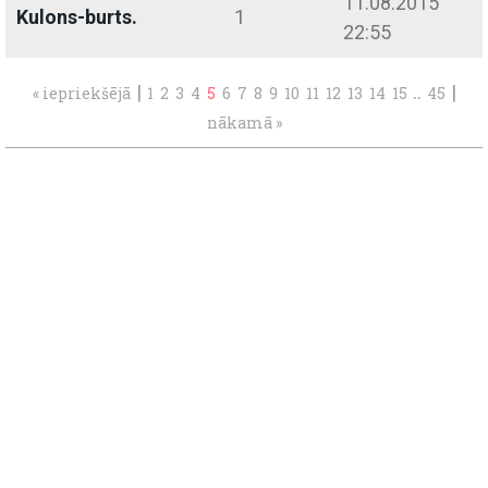
11.08.2015
Kulons-burts.
1
22:55
|
..
|
« iepriekšējā
1
2
3
4
5
6
7
8
9
10
11
12
13
14
15
45
nākamā »