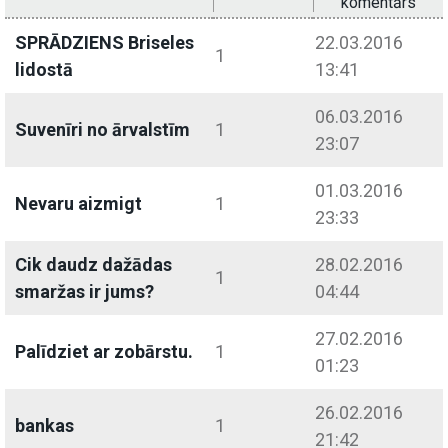
komentārs
SPRĀDZIENS Briseles
22.03.2016
1
lidostā
13:41
06.03.2016
Suvenīri no ārvalstīm
1
23:07
01.03.2016
Nevaru aizmigt
1
23:33
Cik daudz dažādas
28.02.2016
1
smaržas ir jums?
04:44
27.02.2016
Palīdziet ar zobārstu.
1
01:23
26.02.2016
bankas
1
21:42