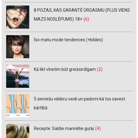
8 POZAS, KAS GARANTĒ ORGASMU (PLUS VIENS
MAZS NOSLĒPUMS) 18+
(6)
Īso matu mode tendences (+bildes)
Kā likt vīrietim būt greizsirdīgam
(2)
5 sieviešu vēderu veidi un padomi kā tos savest
kārtībā
Recepte: Saldie marinētie gurķi
(4)