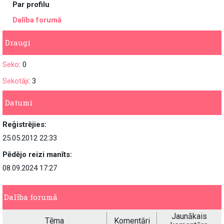
Par profilu
Dalība forumā
Draugi
Seko
: 0
Sekotāji
: 3
Datumi
Reģistrējies:
25.05.2012 22:33
Pēdējo reizi manīts:
08.09.2024 17:27
Dalība forumā
Jaunākais
Tēma
Komentāri