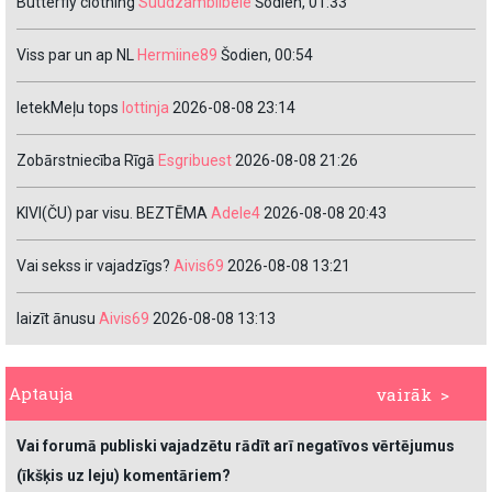
Butterfly clothing
Suudzambiibele
Šodien, 01:33
Viss par un ap NL
Hermiine89
Šodien, 00:54
IetekMeļu tops
lottinja
2026-08-08 23:14
Zobārstniecība Rīgā
Esgribuest
2026-08-08 21:26
KIVI(ČU) par visu. BEZTĒMA
Adele4
2026-08-08 20:43
Vai sekss ir vajadzīgs?
Aivis69
2026-08-08 13:21
laizīt ānusu
Aivis69
2026-08-08 13:13
Aptauja
vairāk >
Vai forumā publiski vajadzētu rādīt arī negatīvos vērtējumus
(īkšķis uz leju) komentāriem?