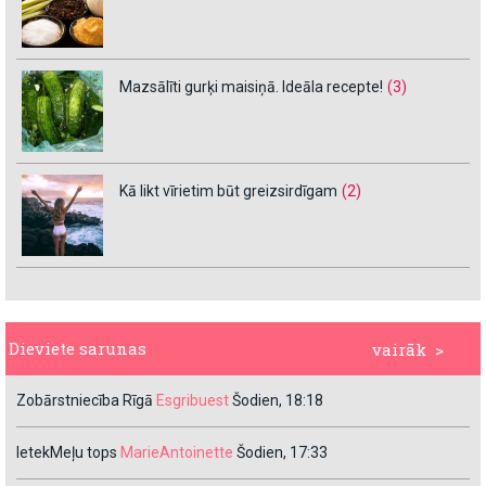
Mazsālīti gurķi maisiņā. Ideāla recepte!
(3)
Kā likt vīrietim būt greizsirdīgam
(2)
Dieviete sarunas
vairāk >
Zobārstniecība Rīgā
Esgribuest
Šodien, 18:18
IetekMeļu tops
MarieAntoinette
Šodien, 17:33