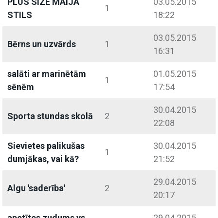
PLUS SIZE MAIJA
03.05.2015
1
STILS
18:22
03.05.2015
Bērns un uzvārds
1
16:31
salāti ar marinētām
01.05.2015
1
sēnēm
17:54
30.04.2015
Sporta stundas skolā
2
22:08
Sievietes palikušas
30.04.2015
1
dumjākas, vai kā?
21:52
29.04.2015
Algu 'saderība'
2
20:17
apetītes zudums vs
29.04.2015