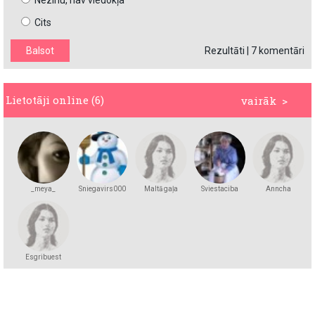
Nezinu, nav viedokļa
Cits
Rezultāti
|
7 komentāri
Lietotāji online (6)
vairāk >
_meya_
Sniegavirs000
Maltā gaļa
Sviestaciba
Anncha
Esgribuest