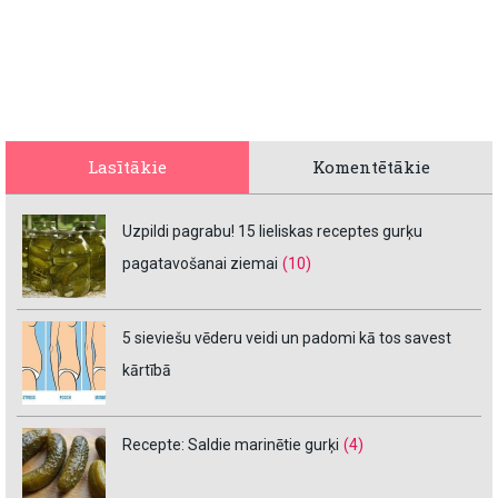
Lasītākie
Komentētākie
Uzpildi pagrabu! 15 lieliskas receptes gurķu
pagatavošanai ziemai
(10)
5 sieviešu vēderu veidi un padomi kā tos savest
kārtībā
Recepte: Saldie marinētie gurķi
(4)