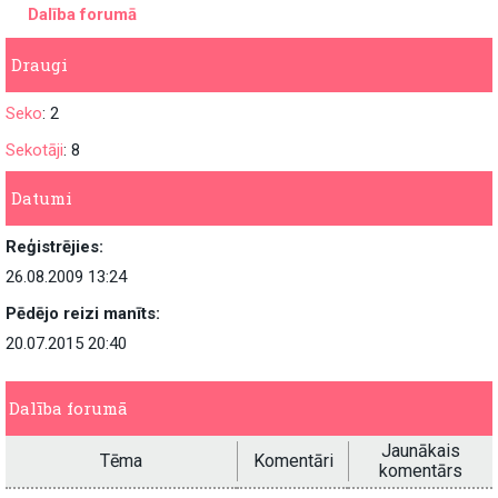
Dalība forumā
Draugi
Seko
: 2
Sekotāji
: 8
Datumi
Reģistrējies:
26.08.2009 13:24
Pēdējo reizi manīts:
20.07.2015 20:40
Dalība forumā
Jaunākais
Tēma
Komentāri
komentārs