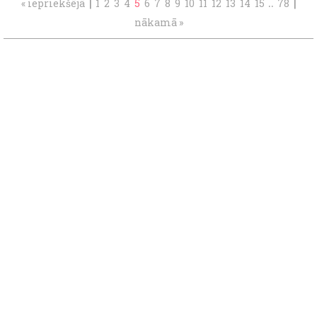
|
..
|
« iepriekšējā
1
2
3
4
5
6
7
8
9
10
11
12
13
14
15
78
nākamā »