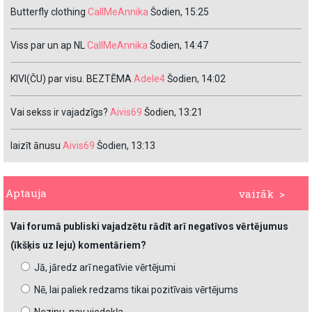
Butterfly clothing
CallMeAnnika
Šodien, 15:25
Viss par un ap NL
CallMeAnnika
Šodien, 14:47
KIVI(ČU) par visu. BEZTĒMA
Adele4
Šodien, 14:02
Vai sekss ir vajadzīgs?
Aivis69
Šodien, 13:21
laizīt ānusu
Aivis69
Šodien, 13:13
Aptauja
vairāk >
Vai forumā publiski vajadzētu rādīt arī negatīvos vērtējumus
(īkšķis uz leju) komentāriem?
Jā, jāredz arī negatīvie vērtējumi
Nē, lai paliek redzams tikai pozitīvais vērtējums