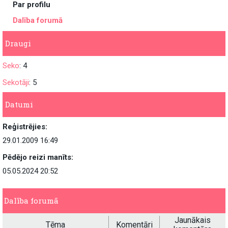
Par profilu
Dalība forumā
Draugi
Seko
: 4
Sekotāji
: 5
Datumi
Reģistrējies:
29.01.2009 16:49
Pēdējo reizi manīts:
05.05.2024 20:52
Dalība forumā
Jaunākais
Tēma
Komentāri