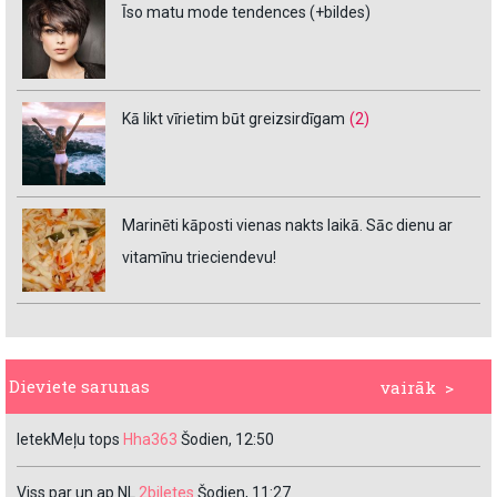
Īso matu mode tendences (+bildes)
Kā likt vīrietim būt greizsirdīgam
(2)
Marinēti kāposti vienas nakts laikā. Sāc dienu ar
vitamīnu trieciendevu!
Dieviete sarunas
vairāk >
IetekMeļu tops
Hha363
Šodien, 12:50
Viss par un ap NL
2biletes
Šodien, 11:27