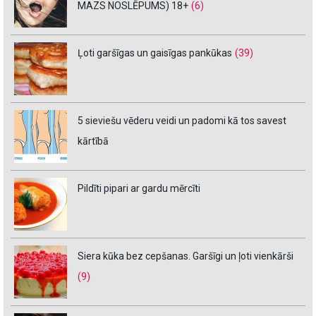
MAZS NOSLĒPUMS) 18+
(6)
Ļoti garšīgas un gaisīgas pankūkas
(39)
5 sieviešu vēderu veidi un padomi kā tos savest
kārtībā
Pildīti pipari ar gardu mērcīti
Siera kūka bez cepšanas. Garšīgi un ļoti vienkārši
(9)