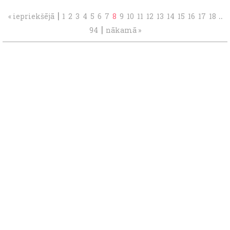
|
..
« iepriekšējā
1
2
3
4
5
6
7
8
9
10
11
12
13
14
15
16
17
18
|
94
nākamā »