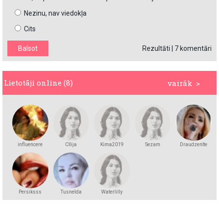
Nezinu, nav viedokļa
Cits
Rezultāti
|
7 komentāri
Lietotāji online (8)
vairāk >
influencere
Cīlija
Kima2019
Sezam
Draudzenīte
Persiksss
Tusnelda
Waterlilly