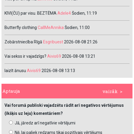
KIVI(ČU) par visu. BEZTĒMA
Adele4
Šodien, 11:19
Butterfly clothing
CallMeAnnika
Šodien, 11:00
Zobārstniecība Rīgā
Esgribuest
2026-08-08 21:26
Vai sekss ir vajadzīgs?
Aivis69
2026-08-08 13:21
laizīt ānusu
Aivis69
2026-08-08 13:13
Aptauja
vairāk >
Vai forumā publiski vajadzētu rādīt arī negatīvos vērtējumus
(īkšķis uz leju) komentāriem?
Jā, jāredz arī negatīvie vērtējumi
Nē, lai paliek redzams tikai pozitīvais vērtējums