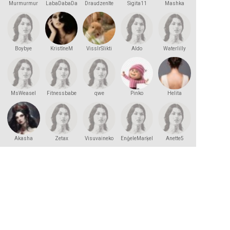
Murmurmur
LabaDabaDa
Draudzenīte
Sigita11
Mashka
Kakashka
Boybye
KristīneM
VissIrSlikti
Aldo
Waterlilly
MsWeasel
Fitnessbabe
qwe
Pinko
Helita
Akasha
Zetax
Visuvaineko
EnģeleMarķele
Anette5