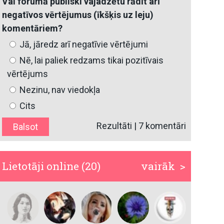
Vai forumā publiski vajadzētu rādīt arī
negatīvos vērtējumus (īkšķis uz leju)
komentāriem?
Jā, jāredz arī negatīvie vērtējumi
Nē, lai paliek redzams tikai pozitīvais
vērtējums
Nezinu, nav viedokļa
Cits
Rezultāti
|
7 komentāri
Lietotāji online (20)
vairāk >