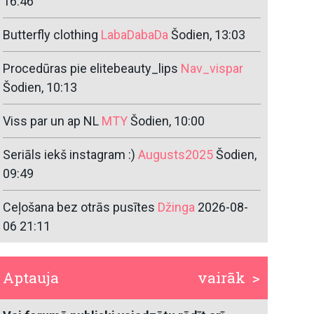
16:46
Butterfly clothing
LabaDabaDa
Šodien, 13:03
Procedūras pie elitebeauty_lips
Nav_vispar
Šodien, 10:13
Viss par un ap NL
MTY
Šodien, 10:00
Seriāls iekš instagram :)
Augusts2025
Šodien,
09:49
Ceļošana bez otrās pusītes
Džinga
2026-08-
06 21:11
Aptauja
vairāk >