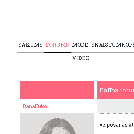
SĀKUMS
FORUMS
MODE
SKAISTUMKOP
VIDEO
Dalība for
DanaFuko
veipošanas at