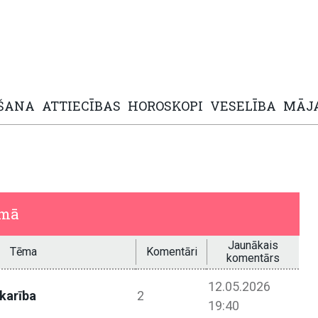
ŠANA
ATTIECĪBAS
HOROSKOPI
VESELĪBA
MĀJ
umā
Jaunākais
Tēma
Komentāri
komentārs
12.05.2026
karība
2
19:40