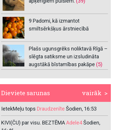
apķērīgiem puišiem.
(39)
9 Padomi, kā izmantot
smiltsērkšķus ārstniecībā
Plašs ugunsgrēks noliktavā Rīgā –
slēgta satiksme un izsludināta
augstākā bīstamības pakāpe
(5)
Dieviete sarunas
vairāk >
IetekMeļu tops
Draudzenīte
Šodien, 16:53
KIVI(ČU) par visu. BEZTĒMA
Adele4
Šodien,