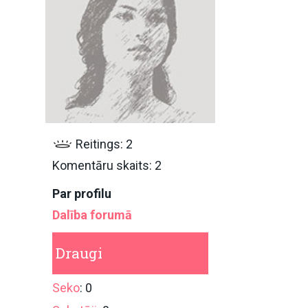
Reitings: 2
Komentāru skaits: 2
Par profilu
Dalība forumā
Draugi
Seko
: 0