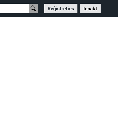
Reģistrēties
Ienākt