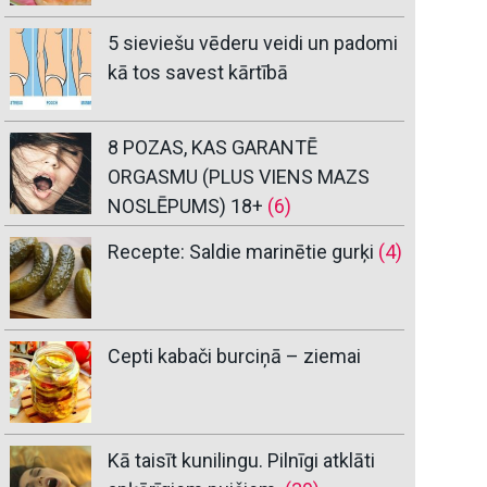
5 sieviešu vēderu veidi un padomi
kā tos savest kārtībā
8 POZAS, KAS GARANTĒ
ORGASMU (PLUS VIENS MAZS
NOSLĒPUMS) 18+
(6)
Recepte: Saldie marinētie gurķi
(4)
Cepti kabači burciņā – ziemai
Kā taisīt kunilingu. Pilnīgi atklāti