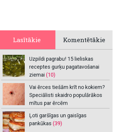
Lasītākie
Komentētākie
Uzpildi pagrabu! 15 lieliskas
receptes gurķu pagatavošanai
ziemai
(10)
Vai ērces tiešām krīt no kokiem?
Speciālisti skaidro populārākos
mītus par ērcēm
Ļoti garšīgas un gaisīgas
pankūkas
(39)