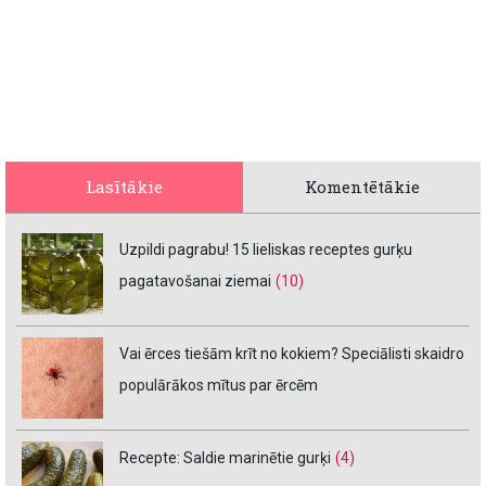
Lasītākie
Komentētākie
Uzpildi pagrabu! 15 lieliskas receptes gurķu
pagatavošanai ziemai
(10)
Vai ērces tiešām krīt no kokiem? Speciālisti skaidro
populārākos mītus par ērcēm
Recepte: Saldie marinētie gurķi
(4)