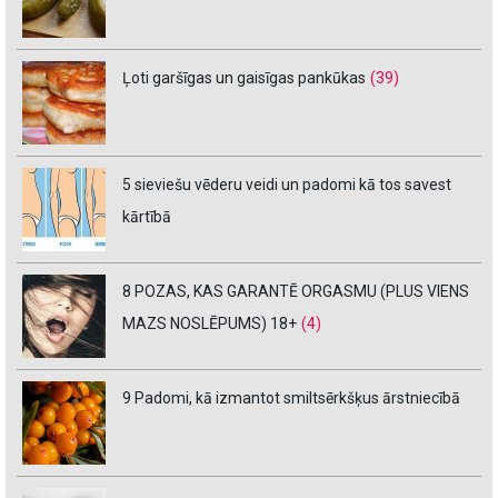
Ļoti garšīgas un gaisīgas pankūkas
(39)
5 sieviešu vēderu veidi un padomi kā tos savest
kārtībā
8 POZAS, KAS GARANTĒ ORGASMU (PLUS VIENS
MAZS NOSLĒPUMS) 18+
(4)
9 Padomi, kā izmantot smiltsērkšķus ārstniecībā