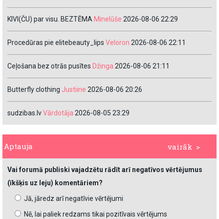
KIVI(ČU) par visu. BEZTĒMA
Minelūše
2026-08-06 22:29
Procedūras pie elitebeauty_lips
Veloron
2026-08-06 22:11
Ceļošana bez otrās pusītes
Džinga
2026-08-06 21:11
Butterfly clothing
Justiine
2026-08-06 20:26
sudzibas.lv
Vārdotāja
2026-08-05 23:29
Aptauja
vairāk >
Vai forumā publiski vajadzētu rādīt arī negatīvos vērtējumus
(īkšķis uz leju) komentāriem?
Jā, jāredz arī negatīvie vērtējumi
Nē, lai paliek redzams tikai pozitīvais vērtējums