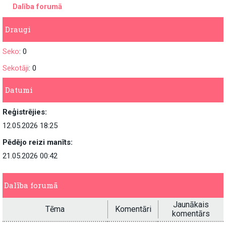
Dalība forumā
Draugi
Seko
: 0
Sekotāji
: 0
Datumi
Reģistrējies:
12.05.2026 18:25
Pēdējo reizi manīts:
21.05.2026 00:42
Dalība forumā
Jaunākais
Tēma
Komentāri
komentārs