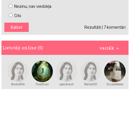
Nezinu, nav viedokļa
Cits
Rezultāti
|
7 komentāri
Lietotāji online (5)
vairāk >
Ances866
PixieDust
upeskrasti
Marta007
Elizabeteeee