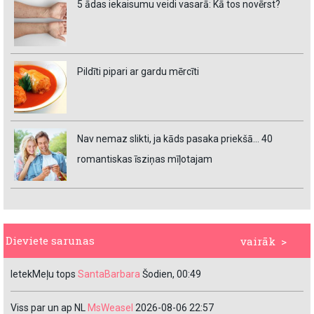
5 ādas iekaisumu veidi vasarā: Kā tos novērst?
Pildīti pipari ar gardu mērcīti
Nav nemaz slikti, ja kāds pasaka priekšā… 40
romantiskas īsziņas mīļotajam
Dieviete sarunas
vairāk >
IetekMeļu tops
SantaBarbara
Šodien, 00:49
Viss par un ap NL
MsWeasel
2026-08-06 22:57