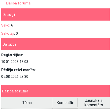
Dalība forumā
Draugi
Seko
: 6
Sekotāji
: 0
Datumi
Reģistrējies:
10.01.2023 18:03
Pēdējo reizi manīts:
05.08.2026 23:30
Dalība forumā
Jaunākais
Tēma
Komentāri
komentārs