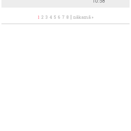
10:58
|
1
2
3
4
5
6
7
8
nākamā »