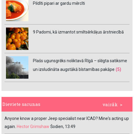
Pildīti pipari ar gardu mērcīti
9 Padomi, kā izmantot smiltsērkšķus ārstniecībā
Plašs ugunsgrēks noliktavā Rīgā – slēgta satiksme
un izsludināta augstākā bīstamības pakāpe
(5)
Dieviete sarunas
vairāk >
Anyone know a proper Jeep specialist near ICAD? Mine's acting up
again.
Hector Grimshaw
Šodien, 13:49