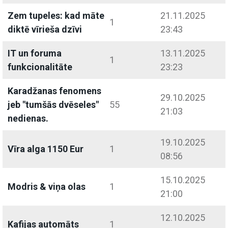
Zem tupeles: kad māte
21.11.2025
1
diktē vīrieša dzīvi
23:43
IT un foruma
13.11.2025
1
funkcionalitāte
23:23
Karadžanas fenomens
29.10.2025
jeb "tumšās dvēseles"
55
21:03
nedienas.
19.10.2025
Vīra alga 1150 Eur
1
08:56
15.10.2025
Modris & viņa olas
1
21:00
12.10.2025
Kafijas automāts
1