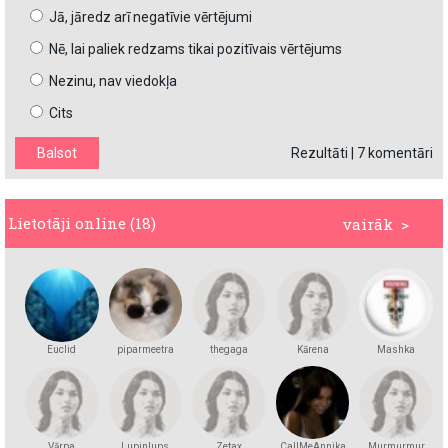
Jā, jāredz arī negatīvie vērtējumi
Nē, lai paliek redzams tikai pozitīvais vērtējums
Nezinu, nav viedokļa
Cits
Rezultāti
|
7 komentāri
Lietotāji online (18)
vairāk >
Euclid
piparmeetra
thegaga
Kārena
Mashka
Kakashka
Vārpa
Lupinlups
Zetax
CallMeAnnika
Murmurmur