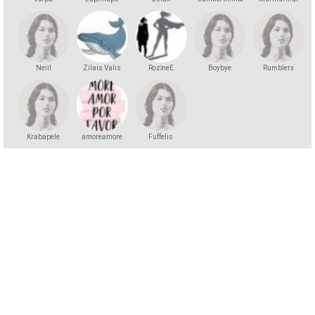
Neiil
Zilais Valis
RozīneE
Boybye
Rumblerx
Krabapele
amoreamore
Fuffelis