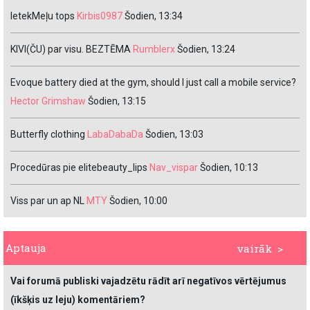
IetekMeļu tops
Kirbis0987
Šodien, 13:34
KIVI(ČU) par visu. BEZTĒMA
Rumblerx
Šodien, 13:24
Evoque battery died at the gym, should I just call a mobile service?
Hector Grimshaw
Šodien, 13:15
Butterfly clothing
LabaDabaDa
Šodien, 13:03
Procedūras pie elitebeauty_lips
Nav_vispar
Šodien, 10:13
Viss par un ap NL
MTY
Šodien, 10:00
Aptauja
vairāk >
Vai forumā publiski vajadzētu rādīt arī negatīvos vērtējumus
(īkšķis uz leju) komentāriem?